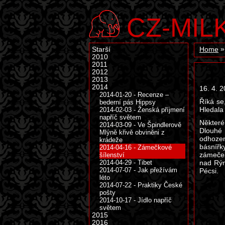
CZ-MIL
Starší
Home
2010
2011
2012
2013
2014
16. 4. 
2014-01-20 - Recenze –
Říká se
bederní pás Hippsy
Hledala
2014-02-03 - Ženská příjmení
napříč světem
Některé
2014-03-09 - Ve Špindlerově
Dlouhé 
Mlýně křivě obviněni z
odhozen
krádeže
básnířk
2014-04-16 - Zámečkové
zámeček
šílenství
2014-04-29 - Tibet
nad Rýn
2014-07-07 - Jak přežívám
Pécsi.
léto
2014-07-22 - Praktiky České
pošty
2014-10-17 - Jídlo napříč
světem
2015
2016