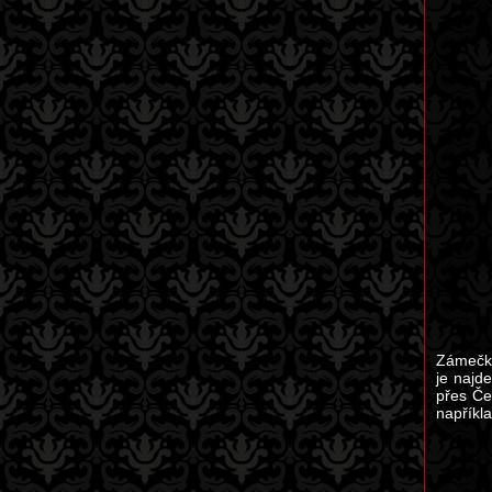
Zámečky
je najd
přes Če
napříkl