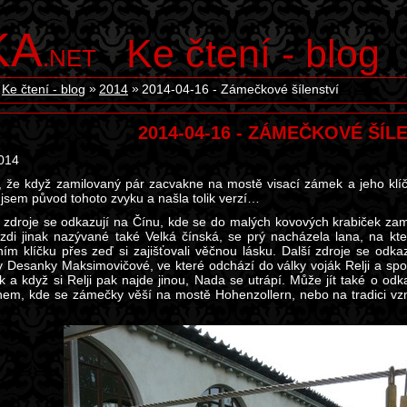
KA
Ke čtení - blog
.NET
Ke čtení - blog
2014
2014-04-16 - Zámečkové šílenství
2014-04-16 - ZÁMEČKOVÉ ŠÍL
2014
, že když zamilovaný pár zacvakne na mostě visací zámek a jeho klíč h
 jsem původ tohoto zvyku a našla tolik verzí…
 zdroje se odkazují na Čínu, kde se do malých kovových krabiček zamy
zdi jinak nazývané také Velká čínská, se prý nacházela lana, na k
ím klíčku přes zeď si zajišťovali věčnou lásku. Další zdroje se odka
y Desanky Maksimovičové, ve které odchází do války voják Relji a s
 a když si Relji pak najde jinou, Nada se utrápí. Může jít také o od
em, kde se zámečky věší na mostě Hohenzollern, nebo na tradici vzni