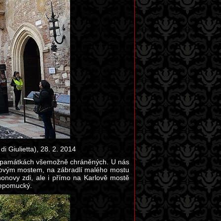
i Giulietta), 28. 2. 2014
a památkách všemožně chráněných. U nás
lovým mostem, na zábradlí malého mostu
novy zdi, ale i přímo na Karlově mostě
Nepomucký.