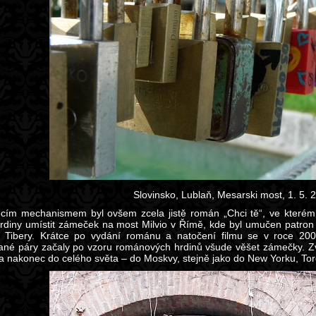
Slovinsko, Lublaň, Mesarski most, 1. 5. 
cím mechanismem byl ovšem zcela jistě román „Chci tě“, ve kterém i
hrdiny umístit zámeček na most Milvio v Římě, kde byl umučen patron z
 Tibery. Krátce po vydání románu a natočení filmu se v roce 200
ané páry začaly po vzoru románových hrdinů všude věšet zámečky. Zvyk 
a nakonec do celého světa – do Moskvy, stejně jako do New Yorku, Tor