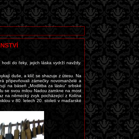
ENSTVÍ
odí do řeky, jejich láska vydrží navždy.
kají duše, a klíč se shazuje z útesu. Na
terá připevňovali zámečky novomanželé a
zují na báseň „Modlitba za lásku“ srbské
polu se svou milou Nadou zamkne na most
kaz na německý zvyk pocházející z Kolína
klou v 80. letech 20. století v maďarské