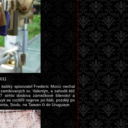
2011
talský spisovatel Frederic Mocci nechal
amilovaných sv. Valentýn, a zahodit klíč
7 strhlo doslova zámečkové šílenství a
se rozšířil nejprve po Itálii, později po
onta, Soulu, na Taiwan či do Uruguaye.