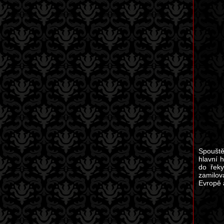
Spouště
hlavní 
do řeky
zamilov
Evropě 