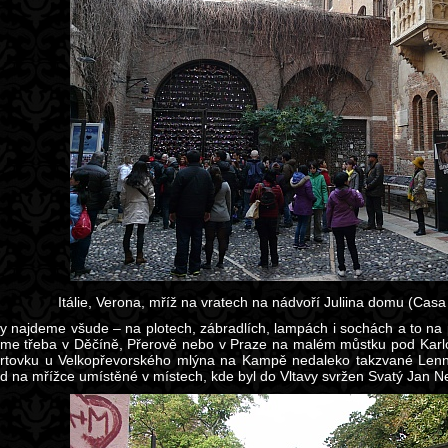
Itálie, Verona, mříž na vratech na nádvoří Juliina domu (Casa d
 najdeme všude – na plotech, zábradlích, lampách i sochách a to n
eme třeba v Děčíně, Přerově nebo v Praze na malém můstku pod Kar
rtovku u Velkopřevorského mlýna na Kampě nedaleko takzvané Lenno
ad na mřížce umístěné v místech, kde byl do Vltavy svržen Svatý Jan 