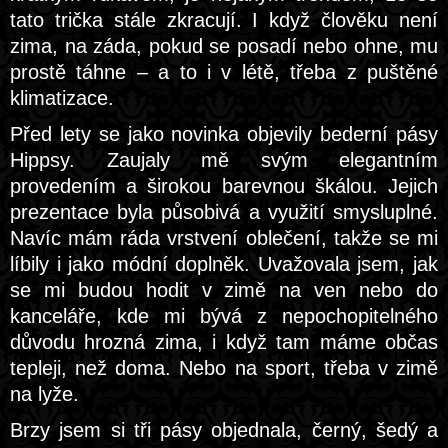
tato trička stále zkracují. I když člověku není
zima, na záda, pokud se posadí nebo ohne, mu
prostě táhne – a to i v létě, třeba z puštěné
klimatizace.
Před lety se jako novinka objevily bederní pásy
Hippsy. Zaujaly mě svým elegantním
provedením a širokou barevnou škálou. Jejich
prezentace byla působivá a využití smysluplné.
Navíc mám ráda vrstvení oblečení, takže se mi
líbily i jako módní doplněk. Uvažovala jsem, jak
se mi budou hodit v zimě na ven nebo do
kanceláře, kde mi bývá z nepochopitelného
důvodu hrozná zima, i když tam máme občas
tepleji, než doma. Nebo na sport, třeba v zimě
na lyže.
Brzy jsem si tři pásy objednala, černý, šedý a