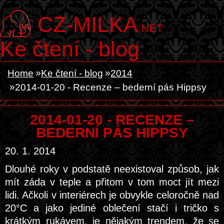
CZ-MILKA
.NET
Ke čtení - blog
Home
Ke čtení - blog
2014
2014-01-20 - Recenze – bederní pás Hippsy
2014-01-20 - RECENZE –
BEDERNÍ PÁS HIPPSY
20. 1. 2014
Dlouhé roky v podstatě neexistoval způsob, jak
mít záda v teple a přitom v tom moct jít mezi
lidi. Ačkoli v interiérech je obvykle celoročně nad
20°C a jako jediné oblečení stačí i tričko s
krátkým rukávem, je nějakým trendem, že se