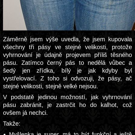
Záměrně jsem výše uvedla, že jsem kupovala
všechny tři pásy ve stejné velikosti, protože
vyhrnování je údajně projevem příliš těsného
pásu. Zatímco černý pás to nedělá vůbec a
šedý jen zřídka, bílý je jak kdyby byl
vystřelovací. Z toho si odvozuji, že pásy, ač
stejné velikosti, stejně velké nejsou.
V podstatě jedinou možností, jak vyhrnování
pásu zabránit, je zastrčit ho do kalhot, což
ovšem já nechci.
Takže:
Myšlenka je super, má to být funkční a ještě