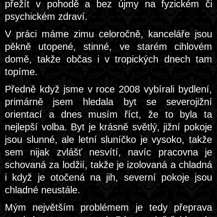
přežít v pohodě a bez újmy na fyzickém či
psychickém zdraví.
V práci máme zimu celoročně, kanceláře jsou
pěkně utopené, stinné, ve starém cihlovém
domě, takže občas i v tropických dnech tam
topíme.
Předně když jsme v roce 2008 vybírali bydlení,
primárně jsem hledala byt se severojižní
orientací a dnes musím říct, že to byla ta
nejlepší volba. Byt je krásně světlý, jižní pokoje
jsou slunné, ale letní sluníčko je vysoko, takže
sem nijak zvlášť nesvítí, navíc pracovna je
schovaná za lodžií, takže je izolovaná a chladná
i když je otočená na jih, severní pokoje jsou
chladné neustále.
Mým největším problémem je tedy přeprava