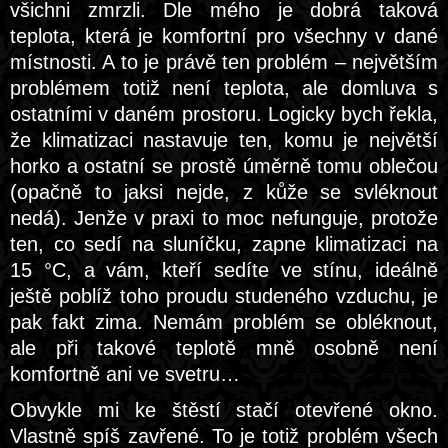
všichni zmrzli. Dle mého je dobrá taková
teplota, která je komfortní pro všechny v dané
místnosti. A to je právě ten problém – největším
problémem totiž není teplota, ale domluva s
ostatními v daném prostoru. Logicky bych řekla,
že klimatizaci nastavuje ten, komu je největší
horko a ostatní se prostě úměrně tomu oblečou
(opačně to jaksi nejde, z kůže se svléknout
nedá). Jenže v praxi to moc nefunguje, protože
ten, co sedí na sluníčku, zapne klimatizaci na
15 °C, a vám, kteří sedíte ve stínu, ideálně
ještě poblíž toho proudu studeného vzduchu, je
pak fakt zima. Nemám problém se obléknout,
ale při takové teplotě mně osobně není
komfortně ani ve svetru…
Obvykle mi ke štěstí stačí otevřené okno.
Vlastně spíš zavřené. To je totiž problém všech