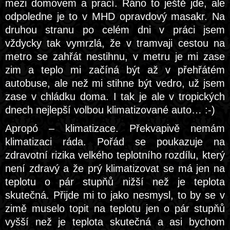
mezi domovem a prací. Ráno to ještě jde, ale
odpoledne je to v MHD opravdový masakr. Na
druhou stranu po celém dni v práci jsem
vždycky tak vymrzlá, že v tramvaji cestou na
metro se zahřát nestihnu, v metru je mi zase
zim a teplo mi začíná být až v přehřátém
autobuse, ale než mi stihne být vedro, už jsem
zase v chládku doma. I tak je ale v tropických
dnech nejlepší volbou klimatizované auto… :-)
Apropó – klimatizace. Překvapivě nemám
klimatizaci ráda. Pořád se poukazuje na
zdravotní rizika velkého teplotního rozdílu, který
není zdravý a že prý klimatizovat se má jen na
teplotu o pár stupňů nižší než je teplota
skutečná. Přijde mi to jako nesmysl, to by se v
zimě muselo topit na teplotu jen o pár stupňů
vyšší než je teplota skutečná a asi bychom