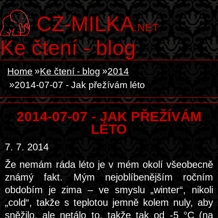
CZ-MILKA
.NET
Ke čtení - blog
Home
Ke čtení - blog
2014
2014-07-07 - Jak přežívám léto
2014-07-07 - JAK PŘEŽÍVÁM
LÉTO
7. 7. 2014
Že nemám ráda léto je v mém okolí všeobecně
známý fakt. Mým nejoblíbenějším ročním
obdobím je zima – ve smyslu „winter“, nikoli
„cold“, takže s teplotou jemně kolem nuly, aby
sněžilo, ale netálo to, takže tak od -5 °C (na