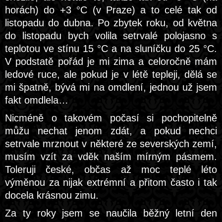
horách) do +3 °C (v Praze) a to celé tak od
listopadu do dubna. Po zbytek roku, od května
do listopadu bych volila setrvalé polojasno s
teplotou ve stínu 15 °C a na sluníčku do 25 °C.
V podstatě pořád je mi zima a celoročně mám
ledové ruce, ale pokud je v létě tepleji, dělá se
mi špatně, bývá mi na omdlení, jednou už jsem
fakt omdlela…
Nicméně o takovém počasí si pochopitelně
můžu nechat jenom zdát, a pokud nechci
setrvale mrznout v některé ze severských zemí,
musím vzít za vděk naším mírným pásmem.
Toleruji české, občas až moc teplé léto
výměnou za nijak extrémní a přitom často i tak
docela krásnou zimu.
Za ty roky jsem se naučila běžný letní den