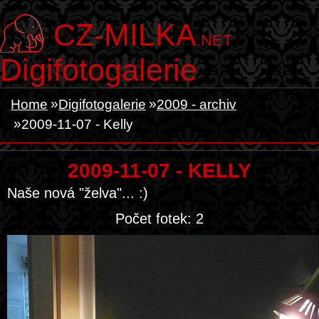
CZ-MILKA
.NET
Digifotogalerie
Home
Digifotogalerie
2009 - archiv
2009-11-07 - Kelly
2009-11-07 - KELLY
Naše nová "želva"... :)
Počet fotek: 2