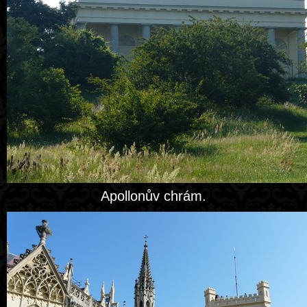
Apollonův chrám.