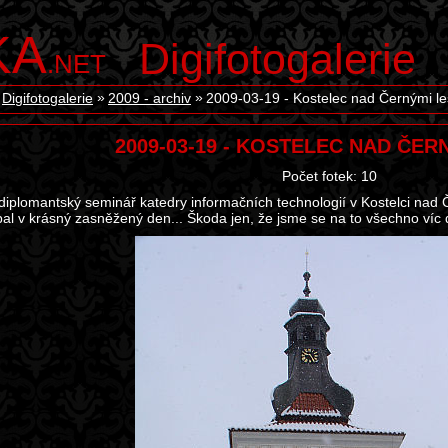
KA
Digifotogalerie
.NET
Digifotogalerie
2009 - archiv
2009-03-19 - Kostelec nad Černými le
2009-03-19 - KOSTELEC NAD ČER
Počet fotek: 10
diplomantský seminář katedry informačních technologií v Kostelci nad
bal v krásný zasněžený den... Škoda jen, že jsme se na to všechno víc dí