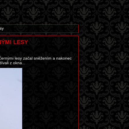
sy
NÝMI LESY
 Černými lesy začal sněžením a nakonec
vali z okna...