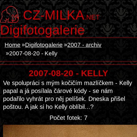
CZ-MILKA
.NET
Digifotogalerie
Home
Digifotogalerie
2007 - archiv
2007-08-20 - Kelly
2007-08-20 - KELLY
Ve spolupráci s mým kočičím mazlíčkem - Kelly
papal a já posílala čárové kódy - se nám
podařilo vyhrát pro něj pelíšek. Dneska přišel
poštou. A jak si ho Kelly oblíbil...?
Počet fotek: 7