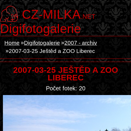
CZ-MILKA
.NET
Digifotogalerie
Home
Digifotogalerie
2007 - archiv
2007-03-25 Ještěd a ZOO Liberec
2007-03-25 JEŠTĚD A ZOO
LIBEREC
Počet fotek: 20