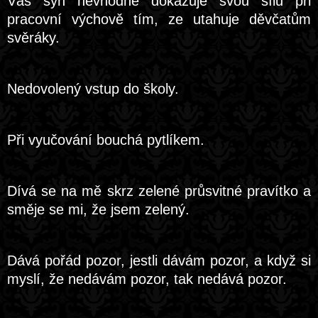
Vás syn nevhodně dokazuje svou sílu při
pracovní výchově tím, ze utahuje děvčatům
svěráky.
Nedovolený vstup do školy.
Při vyučování bouchá pytlíkem.
Dívá se na mě skrz zelené průsvitné pravítko a
směje se mi, že jsem zelený.
Dává pořád pozor, jestli dávám pozor, a když si
myslí, že nedávám pozor, tak nedává pozor.