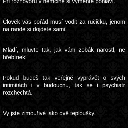
Při rozhovoru v němčině si vyměňte pohlaví.
Člověk vás pořád musí vodit za ručičku, jenom
na rande si dojdete sami!
Mladí, mluvte tak, jak vám zobák narostl, ne
hřebínek!
Pokud budeš tak veřejně vyprávět o svých
intimitách i v budoucnu, tak se i psychiatr
rozchechtá.
Vy jste zimouřivé jako dvě teploušky.