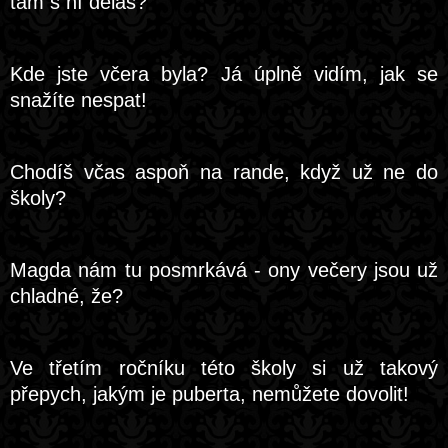
tam s ní děláš?
Kde jste včera byla? Já úplně vidím, jak se
snažíte nespat!
Chodíš včas aspoň na rande, když už ne do
školy?
Magda nám tu posmrkává - ony večery jsou už
chladné, že?
Ve třetím ročníku této školy si už takový
přepych, jakým je puberta, nemůžete dovolit!