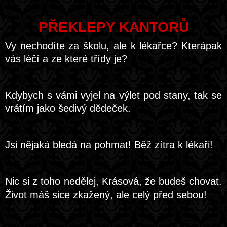
PŘEKLEPY KANTORŮ
Vy nechodíte za školu, ale k lékařce? Kterápak
vás léčí a ze které třídy je?
Kdybych s vámi vyjel na výlet pod stany, tak se
vrátím jako šedivý dědeček.
Jsi nějaká bledá na pohmat! Běž zítra k lékaři!
Nic si z toho nedělej, Krásová, že budeš chovat.
Život máš sice zkažený, ale celý před sebou!