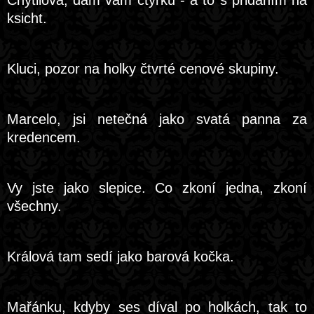
Chytilová, dám vám čtyřku - a to s přidáním na
ksicht.
Kluci, pozor na holky čtvrté cenové skupiny.
Marcelo, jsi netečná jako svatá panna za
kredencem.
Vy jste jako slepice. Co zkoní jedna, zkoní
všechny.
Králová tam sedí jako barová kočka.
Mařánku, kdyby ses díval po holkách, tak to