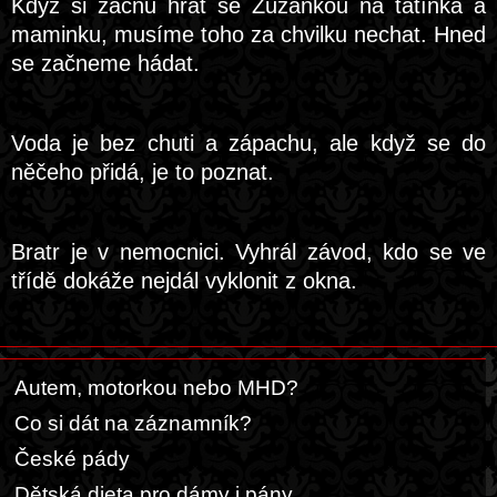
Když si začnu hrát se Zuzankou na tatínka a
maminku, musíme toho za chvilku nechat. Hned
se začneme hádat.
Voda je bez chuti a zápachu, ale když se do
něčeho přidá, je to poznat.
Bratr je v nemocnici. Vyhrál závod, kdo se ve
třídě dokáže nejdál vyklonit z okna.
Autem, motorkou nebo MHD?
Co si dát na záznamník?
České pády
Dětská dieta pro dámy i pány