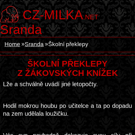
CZ-MILKA
.NET
Sranda
Home
Sranda
Školní překlepy
ŠKOLNÍ PŘEKLEPY
Z ŽÁKOVSKÝCH KNÍŽEK
Lže a schválně uvádí jiné letopočty.
Hodil mokrou houbu po učitelce a ta po dopadu
na zem udělala loužičku.