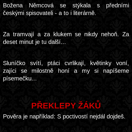
Božena Němcová se stýkala s předními
českými spisovateli - a to i literárně.
Za tramvají a za klukem se nikdy nehoň. Za
deset minut je tu další...
Sluníčko svítí, ptáci cvrlikají, květinky voní,
zajíci se milostně honí a my si napíšeme
písemečku...
PŘEKLEPY ŽÁKŮ
Pověra je například: S poctivostí nejdál dojdeš.