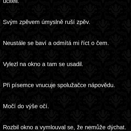
učiteli.
Svým zpěvem úmyslně ruší zpěv.
Neustále se baví a odmítá mi říct o čem.
Vylezl na okno a tam se usadil.
Při písemce vnucuje spolužačce nápovědu.
Močí do výše očí.
Rozbil okno a vymlouval se, že nemůže dýchat.