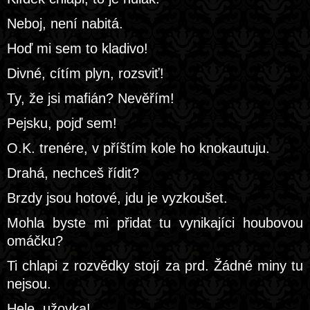
Neboj, není nabitá.
Hoď mi sem to kladivo!
Divné, cítím plyn, rozsviť!
Ty, že jsi mafián? Nevěřím!
Pejsku, pojď sem!
O.K. trenére, v příštím kole ho knokautuju.
Drahá, nechceš řídit?
Brzdy jsou hotové, jdu je vyzkoušet.
Mohla byste mi přidat tu vynikajíci houbovou
omáčku?
Ti chlapi z rozvědky stojí za prd. Žádné miny tu
nejsou.
Hele, užovka!