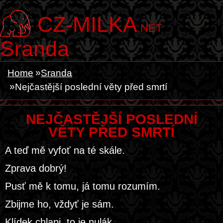
CZ-MILKA
.NET
Sranda
Home
Sranda
Nejčastější poslední věty před smrtí
NEJČASTĚJŠÍ POSLEDNÍ
VĚTY PŘED SMRTÍ
A teď mě vyfoť na té skále.
Zprava dobrý!
Pusť mě k tomu, já tomu rozumím.
Zbijme ho, vždyť je sám.
Klídek chlapi, to je nulák.