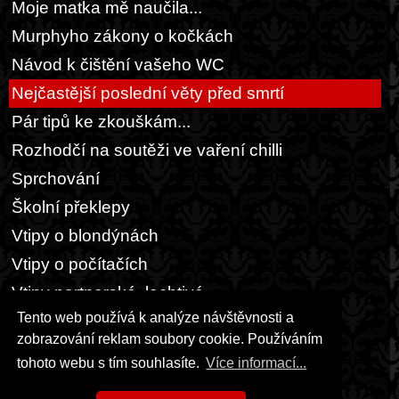
Moje matka mě naučila...
Murphyho zákony o kočkách
Návod k čištění vašeho WC
Nejčastější poslední věty před smrtí
Pár tipů ke zkouškám...
Rozhodčí na soutěži ve vaření chilli
Sprchování
Školní překlepy
Vtipy o blondýnách
Vtipy o počítačích
Vtipy partnerské, lechtivé
Tento web používá k analýze návštěvnosti a
Vtipy všeho druhu
zobrazování reklam soubory cookie. Používáním
Zásady úspěšného sebevraha
tohoto webu s tím souhlasíte.
Více informací...
Ze školních lavic mojí SŠ...