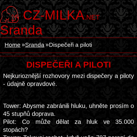
CZ-MILKA
.NET
Sranda
Home
Sranda
Dispečeři a piloti
DISPEČEŘI A PILOTI
Nejkurioznější rozhovory mezi dispečery a piloty
- údajně opravdové.
Tower: Abysme zabránili hluku, uhněte prosím o
45 stupňů doprava.
Pilot: Co může dělat za hluk ve 35.000
stopách?