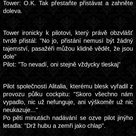
Tower: O.K. Tak přestaňte přistávat a zahněte
doleva.
Tower ironicky k pilotovi, který právě obzvlášť
tvrdě přistál: "No jo, přistání nemusí být žádný
tajemství, pasažéři můžou klidně vědět, že jsou
dole"
Pilot: "To nevadí, oni stejně vždycky tleskaj"
Pilot společnosti Alitalia, kterému blesk vyřadil z
provozu půlku cockpitu: "Skoro všechno nám
vypadlo, nic už nefunguje, ani výškoměr už nic
neukazuje..."
Po pěti minutách nadávání se ozve pilot jinýho
letadla: "Drž hubu a zemři jako chlap".