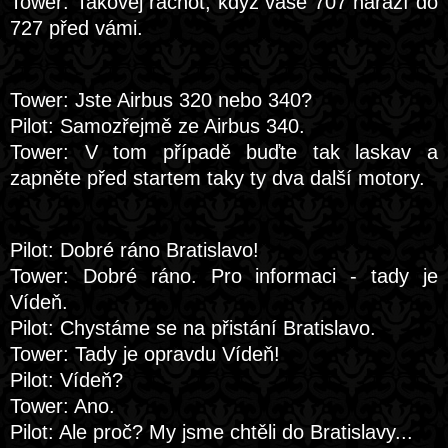
Tower: Takovej rachot, když vaše 707 narazí do
727 před vámi.
Tower: Jste Airbus 320 nebo 340?
Pilot: Samozřejmě ze Airbus 340.
Tower: V tom případě buďte tak laskav a
zapněte před startem taky ty dva další motory.
Pilot: Dobré ráno Bratislavo!
Tower: Dobré ráno. Pro informaci - tady je
Vídeň.
Pilot: Chystáme se na přistání Bratislavo.
Tower: Tady je opravdu Vídeň!
Pilot: Vídeň?
Tower: Ano.
Pilot: Ale proč? My jsme chtěli do Bratislavy...