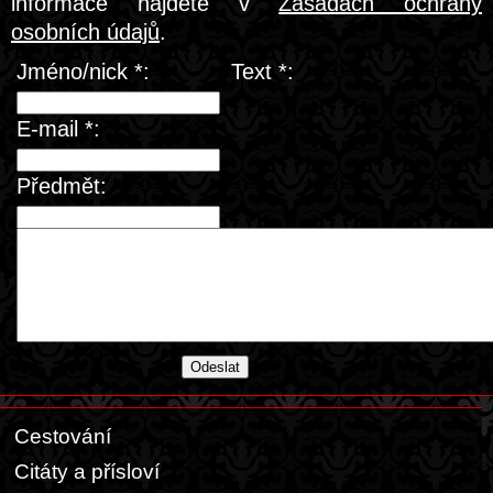
informace najdete v
Zásadách ochrany
osobních údajů
.
Jméno/nick *:
Text *:
E-mail *:
Předmět:
Cestování
Citáty a přísloví