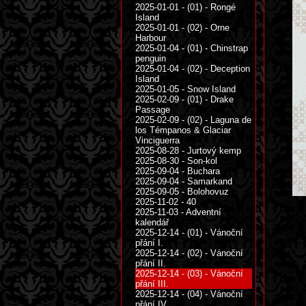
2025-01-01 - (01) - Rongé
Island
2025-01-01 - (02) - Orne
Harbour
2025-01-04 - (01) - Chinstrap
penguin
2025-01-04 - (02) - Deception
Island
2025-01-05 - Snow Island
2025-02-09 - (01) - Drake
Passage
2025-02-09 - (02) - Laguna de
los Témpanos & Glaciar
Vinciguerra
2025-08-28 - Jurtový kemp
2025-08-30 - Son-kol
2025-09-04 - Buchara
2025-09-04 - Samarkand
2025-09-05 - Bolohovuz
2025-11-02 - 40
2025-11-03 - Adventní
kalendář
2025-12-14 - (01) - Vánoční
přání I.
2025-12-14 - (02) - Vánoční
přání II.
2025-12-14 - (03) - Vánoční
přání III.
2025-12-14 - (04) - Vánoční
přání IV.