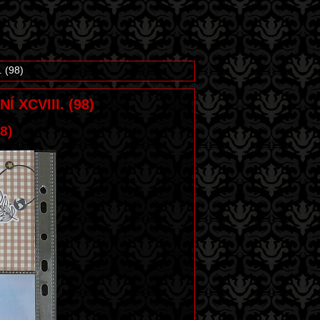
. (98)
Í XCVIII. (98)
8)