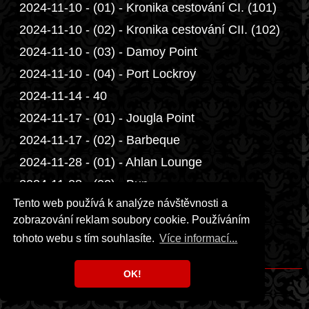
2024-11-10 - (01) - Kronika cestování CI. (101)
2024-11-10 - (02) - Kronika cestování CII. (102)
2024-11-10 - (03) - Damoy Point
2024-11-10 - (04) - Port Lockroy
2024-11-14 - 40
2024-11-17 - (01) - Jougla Point
2024-11-17 - (02) - Barbeque
2024-11-28 - (01) - Ahlan Lounge
2024-11-28 - (02) - Bun
Tento web používá k analýze návštěvnosti a
2025
zobrazování reklam soubory cookie. Používáním
2026
tohoto webu s tím souhlasíte.
Více informací...
Přáníčka
OK!
Copyright © 1999 - 2026 Milka