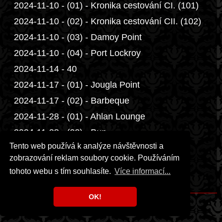
2024-11-10 - (01) - Kronika cestování CI. (101)
2024-11-10 - (02) - Kronika cestování CII. (102)
2024-11-10 - (03) - Damoy Point
2024-11-10 - (04) - Port Lockroy
2024-11-14 - 40
2024-11-17 - (01) - Jougla Point
2024-11-17 - (02) - Barbeque
2024-11-28 - (01) - Ahlan Lounge
2024-11-28 - (02) - Bun
Tento web používá k analýze návštěvnosti a
2025
zobrazování reklam soubory cookie. Používáním
2026
tohoto webu s tím souhlasíte.
Více informací...
Přáníčka
OK!
Copyright © 1999 - 2026 Milka