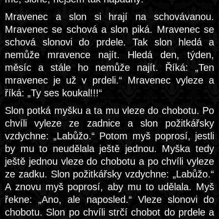
Mravenec a slon si hrají na schovávanou.
Mravenec se schová a slon piká. Mravenec se
schová slonovi do prdele. Tak slon hledá a
nemůže mravence najít. Hledá den, týden,
měsíc a stále ho nemůže najít. Říká: „Ten
mravenec je už v prdeli.“ Mravenec vyleze a
říká: „Ty ses koukal!!!“
Slon potká myšku a ta mu vleze do chobotu. Po
chvíli vyleze ze zadnice a slon požitkářsky
vzdychne: „Labůžo.“ Potom myš poprosí, jestli
by mu to neudělala ještě jednou. Myška tedy
ještě jednou vleze do chobotu a po chvíli vyleze
ze zadku. Slon požitkářsky vzdychne: „Labůžo.“
A znovu myš poprosí, aby mu to udělala. Myš
řekne: „Ano, ale naposled.“ Vleze slonovi do
chobotu. Slon po chvíli strčí chobot do prdele a