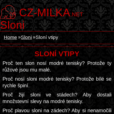
CZ-MILKA
.NET
Sloni
Home
Sloni
Sloní vtipy
SLONÍ VTIPY
Proč ten slon nosí modré tenisky? Protože ty
růžové jsou mu malé.
Proč nosí sloni modré tenisky? Protože bílé se
rychle špiní.
Proč žijí sloni ve stádech? Aby dostali
množstevní slevy na modré tenisky.
Proč plavou sloni na zádech? Aby si nenamočili