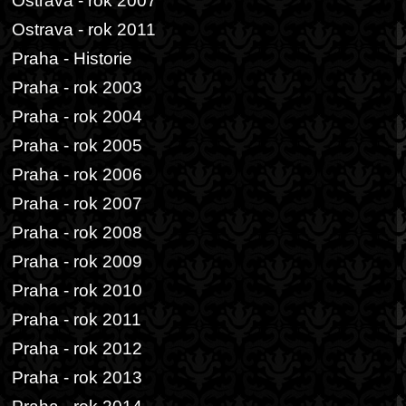
Ostrava - rok 2007
Ostrava - rok 2011
Praha - Historie
Praha - rok 2003
Praha - rok 2004
Praha - rok 2005
Praha - rok 2006
Praha - rok 2007
Praha - rok 2008
Praha - rok 2009
Praha - rok 2010
Praha - rok 2011
Praha - rok 2012
Praha - rok 2013