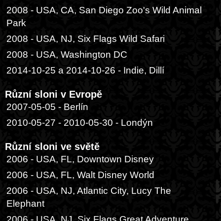
2008 - USA, CA, San Diego Zoo's Wild Animal
Park
2008 - USA, NJ, Six Flags Wild Safari
2008 - USA, Washington DC
2014-10-25 a 2014-10-26 - Indie, Dillí
Různí sloni v Evropě
2007-05-05 - Berlín
2010-05-27 - 2010-05-30 - Londýn
Různí sloni ve světě
2006 - USA, FL, Downtown Disney
2006 - USA, FL, Walt Disney World
2006 - USA, NJ, Atlantic City, Lucy The
Elephant
2006 - USA, NJ, Six Flags Great Adventure