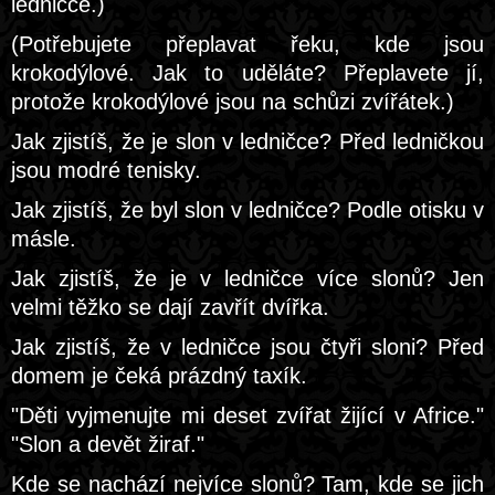
ledničce.)
(Potřebujete přeplavat řeku, kde jsou
krokodýlové. Jak to uděláte? Přeplavete jí,
protože krokodýlové jsou na schůzi zvířátek.)
Jak zjistíš, že je slon v ledničce? Před ledničkou
jsou modré tenisky.
Jak zjistíš, že byl slon v ledničce? Podle otisku v
másle.
Jak zjistíš, že je v ledničce více slonů? Jen
velmi těžko se dají zavřít dvířka.
Jak zjistíš, že v ledničce jsou čtyři sloni? Před
domem je čeká prázdný taxík.
"Děti vyjmenujte mi deset zvířat žijící v Africe."
"Slon a devět žiraf."
Kde se nachází nejvíce slonů? Tam, kde se jich