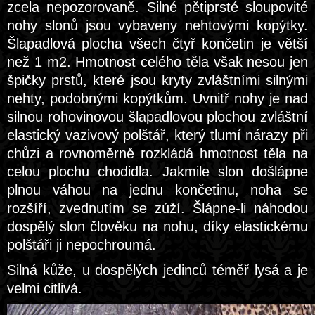
zcela nepozorovaně. Silné pětiprsté sloupovité
nohy slonů jsou vybaveny nehtovými kopýtky.
Šlapadlová plocha všech čtyř končetin je větší
než 1 m2. Hmotnost celého těla však nesou jen
špičky prstů, které jsou kryty zvláštními silnými
nehty, podobnými kopýtkům. Uvnitř nohy je nad
silnou rohovinovou šlapadlovou plochou zvláštní
elastický vazivový polštář, který tlumí nárazy při
chůzi a rovnoměrně rozkládá hmotnost těla na
celou plochu chodidla. Jakmile slon došlápne
plnou váhou na jednu končetinu, noha se
rozšíří, zvednutím se zúží. Šlápne-li náhodou
dospělý slon člověku na nohu, díky elastickému
polštáři ji nepochroumá.
Silná kůže, u dospělých jedinců téměř lysá a je
velmi citlivá.