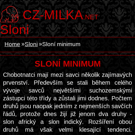
CZ-MILKA
.NET
Sloni
Home
Sloni
Sloní minimum
SLONÍ MINIMUM
Chobotnatci mají mezi savci několik zajímavých
prvenství. Především se stali během celého
vývoje savců největšími suchozemskými
zástupci této třídy a zůstali jimi dodnes. Počtem
druhů jsou naopak jedním z nejmenších savčích
řádů, protože dnes žijí již jenom dva druhy -
slon africký a slon indický. Rozšíření obou
druhů má však velmi klesající tendenci.