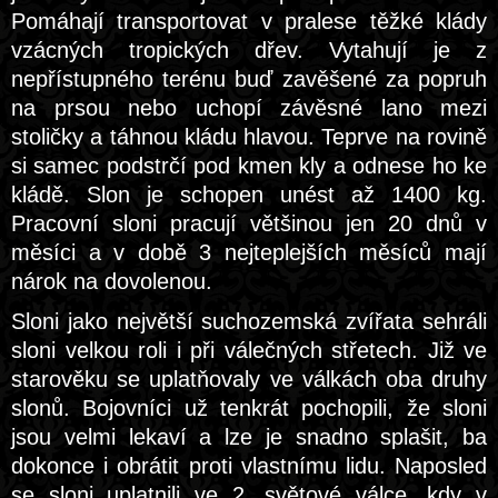
Pomáhají transportovat v pralese těžké klády
vzácných tropických dřev. Vytahují je z
nepřístupného terénu buď zavěšené za popruh
na prsou nebo uchopí závěsné lano mezi
stoličky a táhnou kládu hlavou. Teprve na rovině
si samec podstrčí pod kmen kly a odnese ho ke
kládě. Slon je schopen unést až 1400 kg.
Pracovní sloni pracují většinou jen 20 dnů v
měsíci a v době 3 nejteplejších měsíců mají
nárok na dovolenou.
Sloni jako největší suchozemská zvířata sehráli
sloni velkou roli i při válečných střetech. Již ve
starověku se uplatňovaly ve válkách oba druhy
slonů. Bojovníci už tenkrát pochopili, že sloni
jsou velmi lekaví a lze je snadno splašit, ba
dokonce i obrátit proti vlastnímu lidu. Naposled
se sloni uplatnili ve 2. světové válce, kdy v