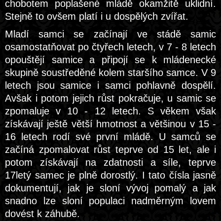
chobotem poplašené mládě okamžitě uklidní.
Stejně to ovšem platí i u dospělých zvířat.
Mladí samci se začínají ve stádě samic
osamostatňovat po čtyřech letech, v 7 - 8 letech
opouštějí samice a připojí se k mládenecké
skupině soustředěné kolem staršího samce. V 9
letech jsou samice i samci pohlavně dospělí.
Avšak i potom jejich růst pokračuje, u samic se
zpomaluje v 10 - 12 letech. S věkem však
získávají ještě větší hmotnost a většinou v 15 -
16 letech rodí své první mládě. U samců se
začíná zpomalovat růst teprve od 15 let, ale i
potom získávají na zdatnosti a síle, teprve
17letý samec je plně dorostlý. I tato čísla jasně
dokumentují, jak je sloní vývoj pomalý a jak
snadno lze sloní populaci nadměrným lovem
dovést k záhubě.