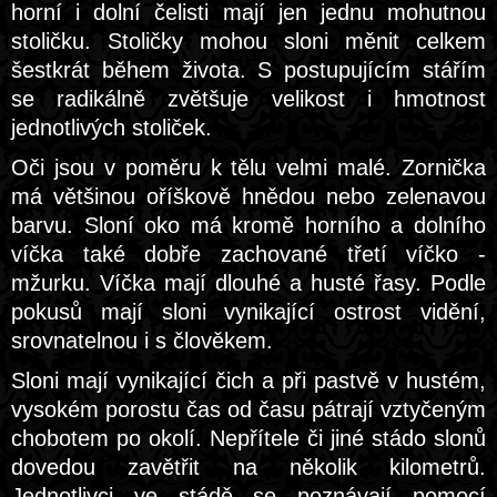
horní i dolní čelisti mají jen jednu mohutnou
stoličku. Stoličky mohou sloni měnit celkem
šestkrát během života. S postupujícím stářím
se radikálně zvětšuje velikost i hmotnost
jednotlivých stoliček.
Oči jsou v poměru k tělu velmi malé. Zornička
má většinou oříškově hnědou nebo zelenavou
barvu. Sloní oko má kromě horního a dolního
víčka také dobře zachované třetí víčko -
mžurku. Víčka mají dlouhé a husté řasy. Podle
pokusů mají sloni vynikající ostrost vidění,
srovnatelnou i s člověkem.
Sloni mají vynikající čich a při pastvě v hustém,
vysokém porostu čas od času pátrají vztyčeným
chobotem po okolí. Nepřítele či jiné stádo slonů
dovedou zavětřit na několik kilometrů.
Jednotlivci ve stádě se poznávají pomocí