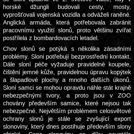
horské džungli budovali cesty, mosty,
vyprošťovali vojenská vozidla a odváželi raněné.
Anglická armáda, která potřebovala zabránit
pracovnímu využití slonů, proto většinu zvířat
postřílela z bombardovacích letadel.
Chov slonů se potýká s několika zásadními
problémy. Sloni potřebují bezprostřední kontakt.
Dále sloní péče vyžaduje pravidelné koupele,
čištění jemné kůže, pravidelnou úpravu kopýtek
a šlapadlové plochy a mnoho dalších úkonů.
Sloní samci se mohou opravdu náhle stát krajně
nebezpečnými tvory, a proto jsou v ZOO
chovány především samice, které nejsou tak
nebezpečné. Největším problémem celosvětové
ochrany slonů je stále se zvyšující export
slonoviny, který dnes postihuje především slony