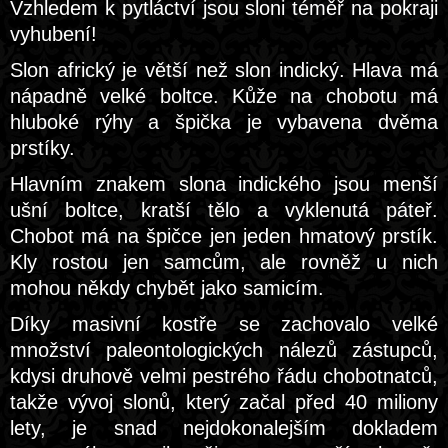
Vzhledem k pytláctví jsou sloni téměř na pokraji
vyhubení!
Slon africký je větší než slon indický. Hlava má
nápadně velké boltce. Kůže na chobotu má
hluboké rýhy a špička je vybavena dvěma
prstíky.
Hlavním znakem slona indického jsou menší
ušní boltce, kratší tělo a vyklenutá páteř.
Chobot má na špičce jen jeden hmatový prstík.
Kly rostou jen samcům, ale rovněž u nich
mohou někdy chybět jako samicím.
Díky masivní kostře se zachovalo velké
množství paleontologických nálezů zástupců,
kdysi druhově velmi pestrého řádu chobotnatců,
takže vývoj slonů, který začal před 40 miliony
lety, je snad nejdokonalejším dokladem