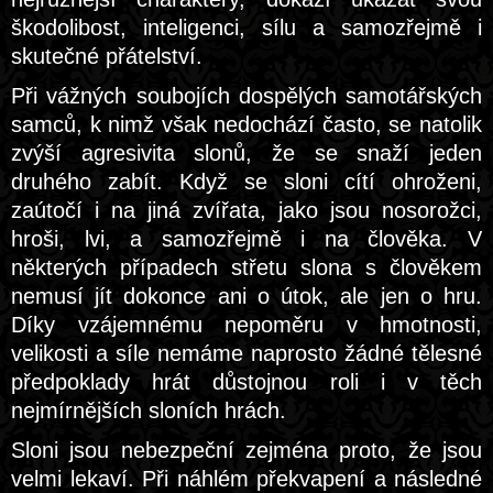
škodolibost, inteligenci, sílu a samozřejmě i
skutečné přátelství.
Při vážných soubojích dospělých samotářských
samců, k nimž však nedochází často, se natolik
zvýší agresivita slonů, že se snaží jeden
druhého zabít. Když se sloni cítí ohroženi,
zaútočí i na jiná zvířata, jako jsou nosorožci,
hroši, lvi, a samozřejmě i na člověka. V
některých případech střetu slona s člověkem
nemusí jít dokonce ani o útok, ale jen o hru.
Díky vzájemnému nepoměru v hmotnosti,
velikosti a síle nemáme naprosto žádné tělesné
předpoklady hrát důstojnou roli i v těch
nejmírnějších sloních hrách.
Sloni jsou nebezpeční zejména proto, že jsou
velmi lekaví. Při náhlém překvapení a následné