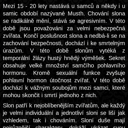
Mezi 15 - 20 lety nastává u samců a někdy i u
samic období nazývané Musth. Chování slona
se radikálně mění, stává se agresivním. V této
době jsou považováni za velmi nebezpečná
zvířata. Končí poslušnost slona a nedbá-li se na
zachování bezpečnosti, dochází i ke smrtelným
úrazům. V této době slonům vytéká z
temporální žlázy hustý hnědý výměšek. Sekret
obsahuje velké množství samčího pohlavního
hormonu. Kromě sexuální funkce zvyšuje
pohlavní hormon útočnost zvířat. V této době
dochází k vážným soubojům mezi samci, které
mohou skončit i smrtí jednoho z nich.
Slon patří k nejoblíbenějším zvířatům, ale každý
je velmi individuální a jednotliví sloni se liší jak
vzhledem, tak i chováním. Sloní duše mají
nejrůznější charaktery, dokáží ukázat svou