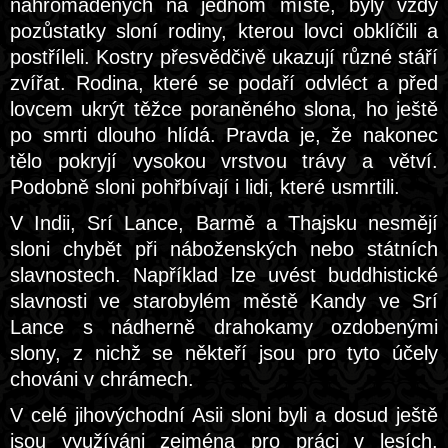
nahromaděných na jednom místě, byly vždy
pozůstatky sloní rodiny, kterou lovci obklíčili a
postříleli. Kostry přesvědčivě ukazují různé stáří
zvířat. Rodina, které se podaří odvléct a před
lovcem ukrýt těžce poraněného slona, ho ještě
po smrti dlouho hlídá. Pravda je, že nakonec
tělo pokryjí vysokou vrstvou trávy a větví.
Podobně sloni pohřbívají i lidi, které usmrtili.
V Indii, Srí Lance, Barmě a Thajsku nesmějí
sloni chybět při náboženských nebo státních
slavnostech. Například lze uvést buddhistické
slavnosti ve starobylém městě Kandy ve Srí
Lance s nádherně drahokamy ozdobenými
slony, z nichž se někteří jsou pro tyto účely
chováni v chrámech.
V celé jihovýchodní Asii sloni byli a dosud ještě
jsou využíváni zejména pro práci v lesích.