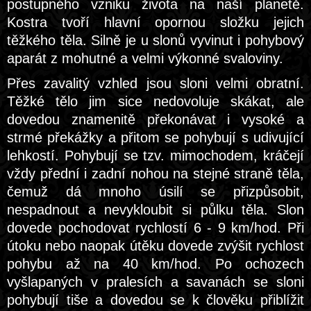
postupného vzniku života na naší planetě.
Kostra tvoří hlavní opornou složku jejich
těžkého těla. Silně je u slonů vyvinut i pohybový
aparát z mohutné a velmi výkonné svaloviny.
Přes zavalitý vzhled jsou sloni velmi obratní.
Těžké tělo jim sice nedovoluje skákat, ale
dovedou znamenitě překonávat i vysoké a
strmé překážky a přitom se pohybují s udivující
lehkostí. Pohybují se tzv. mimochodem, kráčejí
vždy přední i zadní nohou na stejné straně těla,
čemuž dá mnoho úsilí se přizpůsobit,
nespadnout a nevykloubit si půlku těla. Slon
dovede pochodovat rychlostí 6 - 9 km/hod. Při
útoku nebo naopak útěku dovede zvýšit rychlost
pohybu až na 40 km/hod. Po ochozech
vyšlapaných v pralesích a savanách se sloni
pohybují tiše a dovedou se k člověku přiblížit