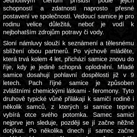
Jednotlivým členům přísluší podle jejich
schopností a zdatnosti naprosto přesné
postavení ve společnosti. Vedoucí samice je pro
rodinu velice důležitá, neboť je vodí k
nejbohatším zdrojům potravy či vody.
Sloní námluvy slouží k seznámení a tělesnému
sblížení obou partnerů. Po výchově mláděte,
která trvá kolem 4 let, přichází samice znovu do
říje, kdy je jedině schopná oplodnění. Mladé
samice dosahují pohlavní dospělosti již v 9
letech. Pach říjné samice je způsoben
zvláštními chemickými látkami - feromony. Tyto
druhově typické vůně přilákají k samičí rodině i
několik samců, z kterých si samice teprve
vybírá otce svého potomka. Samec samici
nejprve jen sleduje, později se jí začne něžně
dotýkat. Po několika dnech jí samec začne