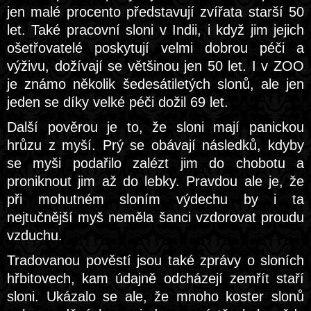
jen malé procento představují zvířata starší 50
let. Také pracovní sloni v Indii, i když jim jejich
ošetřovatelé poskytují velmi dobrou péči a
výživu, dožívají se většinou jen 50 let. I v ZOO
je známo několik šedesátiletých slonů, ale jen
jeden se díky velké péči dožil 69 let.
Další pověrou je to, že sloni mají panickou
hrůzu z myší. Prý se obávají následků, kdyby
se myši podařilo zalézt jim do chobotu a
proniknout jim až do lebky. Pravdou ale je, že
při mohutném sloním výdechu by i ta
nejtučnější myš neměla šanci vzdorovat proudu
vzduchu.
Tradovanou pověstí jsou také zprávy o sloních
hřbitovech, kam údajně odcházejí zemřít staří
sloni. Ukázalo se ale, že mnoho koster slonů