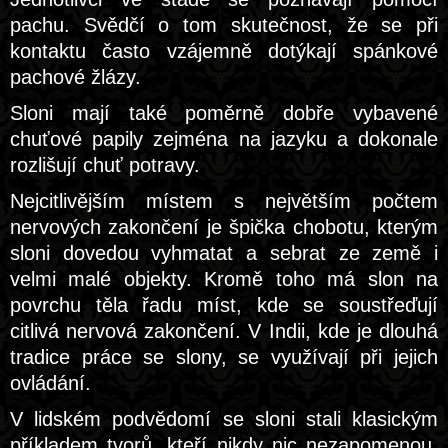
pachu. Svědčí o tom skutečnost, že se při
kontaktu často vzájemně dotýkají spánkové
pachové žlázy.
Sloni mají také poměrně dobře vybavené
chuťové papily zejména na jazyku a dokonale
rozlišují chuť potravy.
Nejcitlivějším místem s největším počtem
nervových zakončení je špička chobotu, kterým
sloni dovedou vyhmatat a sebrat ze země i
velmi malé objekty. Kromě toho má slon na
povrchu těla řadu míst, kde se soustřeďují
citlivá nervová zakončení. V Indii, kde je dlouhá
tradice práce se slony, se využívají při jejich
ovládání.
V lidském podvědomí se sloni stali klasickým
příkladem tvorů, kteří nikdy nic nezapomenou.