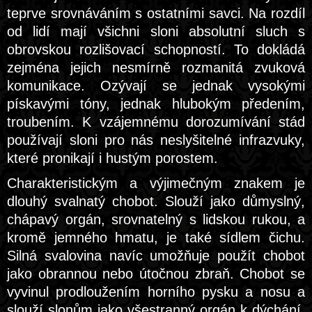
teprve srovnáváním s ostatními savci. Na rozdíl
od lidí mají všichni sloni absolutní sluch s
obrovskou rozlišovací schopností. To dokládá
zejména jejich nesmírně rozmanitá zvuková
komunikace. Ozývají se jednak vysokými
pískavými tóny, jednak hlubokým předením,
troubením. K vzájemnému dorozumívání stád
používají sloni pro nás neslyšitelné infrazvuky,
které pronikají i hustým porostem.
Charakteristickým a výjimečným znakem je
dlouhý svalnatý chobot. Slouží jako důmyslný,
chápavý orgán, srovnatelný s lidskou rukou, a
kromě jemného hmatu, je také sídlem čichu.
Silná svalovina navíc umožňuje použít chobot
jako obrannou nebo útočnou zbraň. Chobot se
vyvinul prodloužením horního pysku a nosu a
slouží slonům jako všestranný orgán k dýchání,