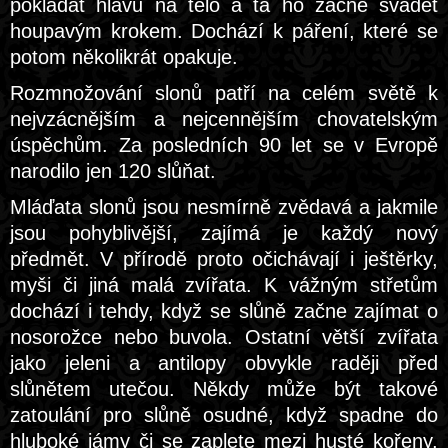
pokládat hlavu na tělo a ta ho začne svádět
houpavým krokem. Dochází k páření, které se
potom několikrát opakuje.
Rozmnožování slonů patří na celém světě k
nejvzácnějším a nejcennějším chovatelským
úspěchům. Za posledních 90 let se v Evropě
narodilo jen 120 slůňat.
Mláďata slonů jsou nesmírně zvědavá a jakmile
jsou pohyblivější, zajímá je každý nový
předmět. V přírodě proto očichávají i ještěrky,
myši či jiná malá zvířata. K vážným střetům
dochází i tehdy, když se slůně začne zajímat o
nosorožce nebo buvola. Ostatní větší zvířata
jako jeleni a antilopy obvykle raději před
slůnětem utečou. Někdy může být takové
zatoulání pro slůně osudné, když spadne do
hluboké jámy či se zaplete mezi husté kořeny,