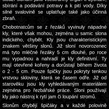
sbírání a podávání potravy a k pití vody. Díky
silné svalovině se uplatňuje také jako účinná
zbraň.
Chobotnatcům se z řezáků vyvinuly nápadné
kly, které však mohou, zejména u samic slona
indického, chybět. Kly jsou charakteristickým
znakem většiny slonů. Již sloní novorozenec
má tyto mléčné řezáky 5 cm dlouhé, po roce
mu vypadnou a nahradí je kly definitivní. Ty
mají otevřené kořeny a dorůstají během života
o 2 - 5 cm. Pouze špičky jsou pokryty tenkou
vrstvou skloviny, která se časem odře. Již od
starověku jsou kly vyhledávaným materiálem
zejména pro řezbářské práce. Sloni používají
kly jako nástroj k rytí jam či loupání stromů.
Slonům chybějí špičáky a v každé polovině