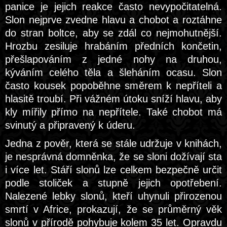
panice je jejich reakce často nevypočitatelná.
Slon nejprve zvedne hlavu a chobot a roztáhne
do stran boltce, aby se zdál co nejmohutnější.
Hrozbu zesiluje hrabáním předních končetin,
přešlapováním z jedné nohy na druhou,
kýváním celého těla a šleháním ocasu. Slon
často kousek popoběhne směrem k nepříteli a
hlasitě troubí. Při vážném útoku sníží hlavu, aby
kly mířily přímo na nepřítele. Také chobot má
svinutý a připravený k úderu.
Jedna z pověr, která se stále udržuje v knihách,
je nesprávná domněnka, že se sloni dožívají sta
i více let. Stáří slonů lze celkem bezpečně určit
podle stoliček a stupně jejich opotřebení.
Nalezené lebky slonů, kteří uhynuli přirozenou
smrtí v Africe, prokazují, že se průměrný věk
slonů v přírodě pohybuje kolem 35 let. Opravdu