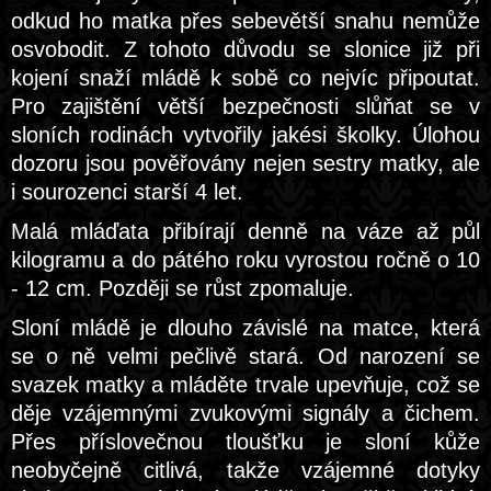
odkud ho matka přes sebevětší snahu nemůže
osvobodit. Z tohoto důvodu se slonice již při
kojení snaží mládě k sobě co nejvíc připoutat.
Pro zajištění větší bezpečnosti slůňat se v
sloních rodinách vytvořily jakési školky. Úlohou
dozoru jsou pověřovány nejen sestry matky, ale
i sourozenci starší 4 let.
Malá mláďata přibírají denně na váze až půl
kilogramu a do pátého roku vyrostou ročně o 10
- 12 cm. Později se růst zpomaluje.
Sloní mládě je dlouho závislé na matce, která
se o ně velmi pečlivě stará. Od narození se
svazek matky a mláděte trvale upevňuje, což se
děje vzájemnými zvukovými signály a čichem.
Přes příslovečnou tloušťku je sloní kůže
neobyčejně citlivá, takže vzájemné dotyky