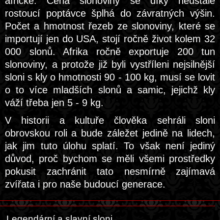
africké. Cena slonoviny se díky neustále
rostoucí poptávce šplhá do závratných výšin.
Počet a hmotnost řezeb ze slonoviny, které se
importují jen do USA, stojí ročně život kolem 32
000 slonů. Afrika ročně exportuje 200 tun
slonoviny, a protože již byli vystříleni nejsilnější
sloni s kly o hmotnosti 90 - 100 kg, musí se lovit
o to více mladších slonů a samic, jejichž kly
váží třeba jen 5 - 9 kg.
V historii a kultuře člověka sehráli sloni
obrovskou roli a bude záležet jedině na lidech,
jak jim tuto úlohu splatí. To však není jediný
důvod, proč bychom se měli všemi prostředky
pokusit zachránit tato nesmírně zajímavá
zvířata i pro naše budoucí generace.
Legendární a slavní sloni