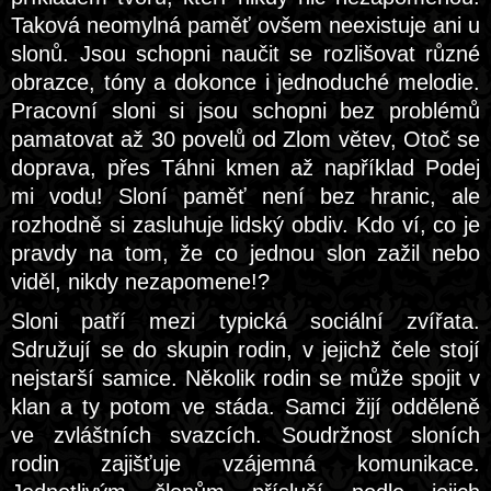
Taková neomylná paměť ovšem neexistuje ani u
slonů. Jsou schopni naučit se rozlišovat různé
obrazce, tóny a dokonce i jednoduché melodie.
Pracovní sloni si jsou schopni bez problémů
pamatovat až 30 povelů od Zlom větev, Otoč se
doprava, přes Táhni kmen až například Podej
mi vodu! Sloní paměť není bez hranic, ale
rozhodně si zasluhuje lidský obdiv. Kdo ví, co je
pravdy na tom, že co jednou slon zažil nebo
viděl, nikdy nezapomene!?
Sloni patří mezi typická sociální zvířata.
Sdružují se do skupin rodin, v jejichž čele stojí
nejstarší samice. Několik rodin se může spojit v
klan a ty potom ve stáda. Samci žijí odděleně
ve zvláštních svazcích. Soudržnost sloních
rodin zajišťuje vzájemná komunikace.