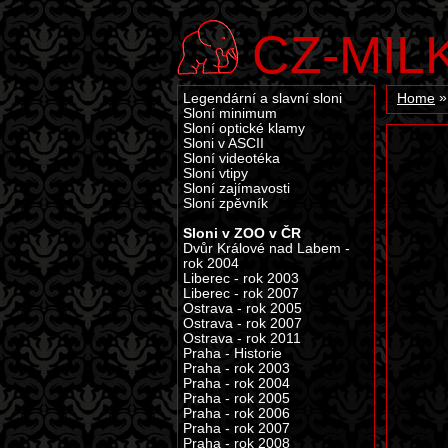
CZ-MIL
Legendární a slavní sloni
Home
Sloní minimum
Sloní optické klamy
Sloni v ASCII
Sloní videotéka
Sloní vtipy
Sloní zajímavosti
Sloní zpěvník
Sloni v ZOO v ČR
Dvůr Králové nad Labem -
rok 2004
Liberec - rok 2003
Liberec - rok 2007
Ostrava - rok 2005
Ostrava - rok 2007
Ostrava - rok 2011
Praha - Historie
Praha - rok 2003
Praha - rok 2004
Praha - rok 2005
Praha - rok 2006
Praha - rok 2007
Praha - rok 2008