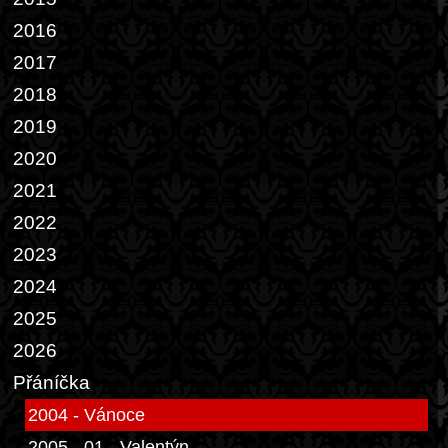
2016
2017
2018
2019
2020
2021
2022
2023
2024
2025
2026
Přáníčka
2004 - Vánoce
2005 - 01 - Valentýn