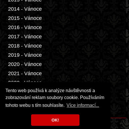
2014 - Vánoce
2015 - Vánoce
2016 - Vánoce
2017 - Vánoce
2018 - Vánoce
2019 - Vánoce
2020 - Vánoce
2021 - Vánoce
2022 - Vánoce
Tento web používá k analýze návštěvnosti a
2023 - Vánoce
zobrazování reklam soubory cookie. Používáním
2024 - Vánoce
tohoto webu s tím souhlasíte.
Více informací...
2025 - Vánoce
OK!
Copyright © 1999 - 2026 Milka