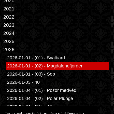
2020
2021
2022
2023
2024
2025
2026
2026-01-01 - (01) - Svalbard
2026-01-01 - (02) - Magdalenefjorden
2026-01-01 - (03) - Sob
2026-01-03 - 40
2026-01-04 - (01) - Pozor medvěd!
2026-01-04 - (02) - Polar Plunge
2026-04-04 - (01) - 40
Tento web používá k analýze návštěvnosti a