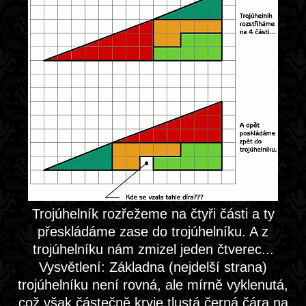
Trojúhelník rozřežeme na čtyři části a ty
přeskládáme zase do trojúhelníku. A z
trojúhelníku nám zmizel jeden čtverec...
Vysvětlení: Základna (nejdelší strana)
trojúhelníku není rovná, ale mírně vyklenutá,
což však částečně kryje tlustá černá čára na