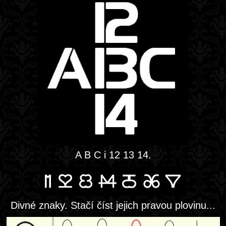
A B C i 12 13 14.
Divné znaky. Stačí číst jejich pravou plovinu...