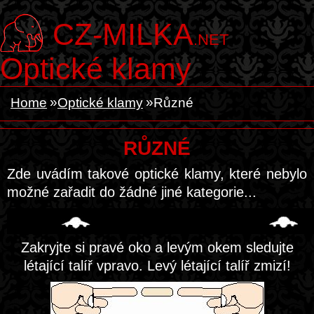
CZ-MILKA
.NET
Optické klamy
Home
Optické klamy
Různé
RŮZNÉ
Zde uvádím takové optické klamy, které nebylo
možné zařadit do žádné jiné kategorie...
Zakryjte si pravé oko a levým okem sledujte
létající talíř vpravo. Levý létající talíř zmizí!