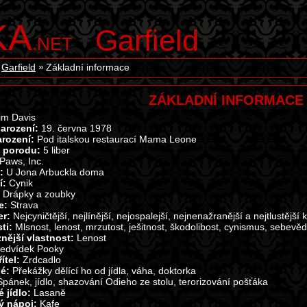
KA
Garfield
.NET
Garfield
Základní informace
ZÁKLADNÍ INFORMACE
im Davis
arození:
19. června 1978
arození:
Pod italskou restaurací Mama Leone
i porodu:
5 liber
Paws, Inc.
ě:
U Jona Arbuckla doma
í:
Cynik
:
Drápky a zoubky
e:
Strava
er:
Nejcyničtější, nejlínější, nejospalejší, nejnenažranější a nejtlustější
sti:
Mlsnost, lenost, mrzutost, ješitnost, škodolibost, cynismus, sebevě
nější vlastnost:
Lenost
edvídek Pooky
ítel:
Zrdcadlo
lé:
Překážky dělící ho od jídla, váha, doktorka
Spánek, jídlo, shazování Odieho ze stolu, terorizování pošťáka
 jídlo:
Lasaně
ý nápoj:
Kafe