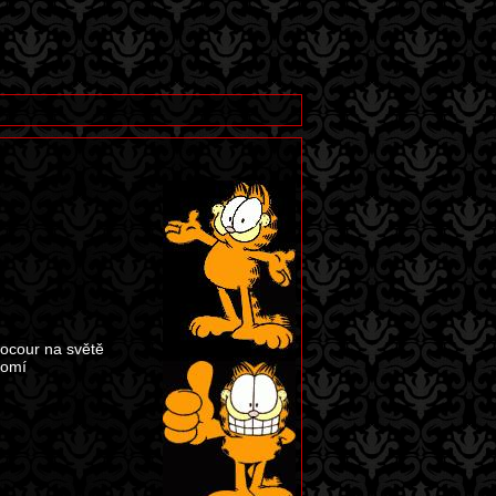
 kocour na světě
domí