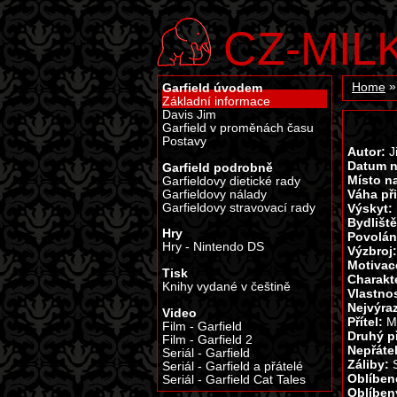
CZ-MIL
Garfield úvodem
Home
Základní informace
Davis Jim
Garfield v proměnách času
Postavy
Autor:
J
Datum n
Garfield podrobně
Místo n
Garfieldovy dietické rady
Váha př
Garfieldovy nálady
Garfieldovy stravovací rady
Výskyt:
Bydlišt
Hry
Povolán
Hry - Nintendo DS
Výzbroj
Motivac
Tisk
Charakt
Knihy vydané v češtině
Vlastno
Nejvýraz
Video
Přítel:
M
Film - Garfield
Druhý př
Film - Garfield 2
Nepřáte
Seriál - Garfield
Záliby:
Seriál - Garfield a přátelé
Oblíbené
Seriál - Garfield Cat Tales
Oblíben