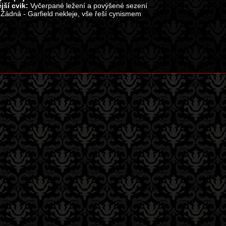
jší cvik:
Vyčerpané ležení a povýšené sezení
:
Žádná - Garfield nekleje, vše řeší cynismem