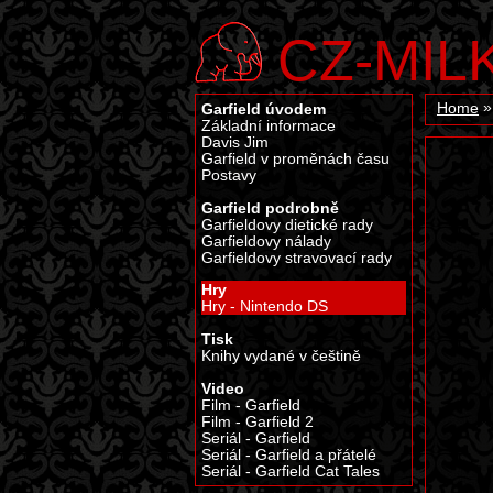
CZ-MIL
Garfield úvodem
Home
Základní informace
Davis Jim
Garfield v proměnách času
Postavy
Garfield podrobně
Garfieldovy dietické rady
Garfieldovy nálady
Garfieldovy stravovací rady
Hry
Hry - Nintendo DS
Tisk
Knihy vydané v češtině
Video
Film - Garfield
Film - Garfield 2
Seriál - Garfield
Seriál - Garfield a přátelé
Seriál - Garfield Cat Tales