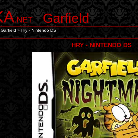
KA
Garfield
.NET
Garfield
Hry - Nintendo DS
HRY - NINTENDO DS