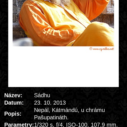
Název:
Sádhu
Datum:
23. 10. 2013
Nepál, Kátmándú, u chrámu
Popis:
Pašupatináth.
Parametry:
1/320 s, f/4, ISO-100, 107,9 mm.