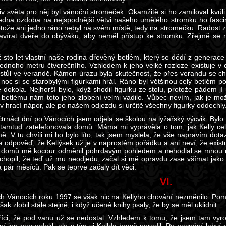
v světa pro něj byl vánoční stromeček. Okamžitě si ho zamiloval kvů
jedna ozdoba na nejspodnější větvi našeho umělého stromku ho fascin
otože ani jedno ráno nebyl na svém místě, tedy na stromečku. Radost z
zavírat dveře do obýváku, aby neměl přístup ke stromku. Zřejmě se n
 sto let vlastní naše rodina dřevěný betlém, který se dědí z generace
 jednoho metru čtverečního. Vzhledem k jeho velké rozloze existuje 
 stůl ve verandě. Kámen úrazu byla skutečnost, že přes verandu se c
noc si se starobylými figurkami hrál. Ráno byl většinou celý betlém p
le dokola. Nejhorší bylo, když shodil figurku ze stolu, protože pádem j
í betlému nám toto jeho zlobení velmi vadilo. Vůbec nevím, jak je mož
v hrací nápor, ale po našem odjezdu si určitě všechny figurky oddechly
 čtrnáct dní po Vánocích jsem odjela se školou na lyžařský výcvik. Bylo
tamtud zatelefonovala domů. Máma mi vyprávěla o tom, jak Kelly celé
mě. V tu chvíli mi ho bylo líto, tak jsem myslela, že vše napravím do
a odpověď, že Kellýsek už je v naprostém pořádku a ani neví, že exist
 domů mě kocour odměnil pohrdavým pohledem a nehodlal se mnou n
chopil, že teď už mu neodjedu, začal si mě opravdu zase všímat jako 
 pár měsíců. Pak se teprve začaly dít věci.
VI.
h Vánocích roku 1997 se však nic na Kellyho chování nezměnilo. Pomal
šak zlobil stále stejně, i když učené knihy psaly, že by se měl uklidnit.
íci, že pod vanu už se nedostal. Vzhledem k tomu, že jsem tam vyro