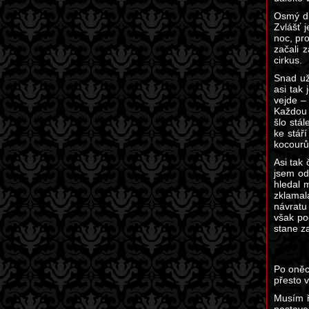
Osmý di
Zvlášť 
noc, pr
začali 
cirkus.
Snad už
asi tak
vejde –
Každou 
šlo stá
ke stář
kocourů
Asi tak
jsem od
hledal 
zklamal
návratu
však po
stane za
Po oněc
přesto v
Musím ř