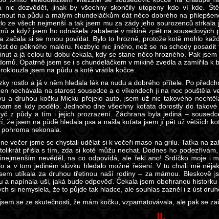
 nic dozvědět, jinak by všechny skončily utopeny kdo ví kde. Ště
znout na půdu a malým chundeláčkům dát něco dobrého na přilepšenou
ylo ze všech nejmenší a tak jsem mu za zády jeho sourozenců strkala 
ů a když jsem ho odnášela zabalené v mikině zpět na sousedových p
a začala si se mnou povídat. Bylo to hrozné, protože kotě mohlo každ
ést do pěkného maléru. Nezbylo nic jiného, než se na schody posadit t
inut a já celou tu dobu čekala, kdy se stane něco hrozného. Pak jsem
omů. Opatrně jsem se i s chundeláčkem v mikině zvedla a zamířila k 
roklouzla jsem na půdu a kotě vrátila kočce.
zky rostlo a já v něm hledala lék na nudu a dobrého přítele. Po předc
den nechávala na starost sousedce a o víkendech ji na noc pouštěla v
vu a druhou kočku Micku přejelo auto, jsem už nic takového nechtěla
kam se kdy podělo. Jednoho dne všechny koťata dorostly do takové vel
ryč z půdy a tím i jejich prozrazení. Záchrana byla jediná – sousedc
í, že jsem na půdě hledala psa a našla koťata jsem jí pět už větších ko
e pohroma nekonala.
ne večer jsme se chystali udělat si k večeři maso na grilu. Taťka na za
 tolikrát přišla s tím, zda si kotě můžu nechat. Dodnes ho podezřívám
inejmenším nevěděl, na co odpovídá, ale řekl ano! Srdíčko moje i mé
lo a v tom jediném slůvku hledalo možné řešení. V tu chvíli mě něja
jsem utíkala za druhou třetinou naší rodiny – za mámou. Bleskově j
u a napínala uši, jaká bude odpověď. Čekala jsem obehranou historku
ch si nemyslela, že to půjde tak hladce, ale souhlas zazněl i z úst druh
 jsem se ze skutečnosti, že mám kočku, vzpamatovávala, ale pak se zač
II.