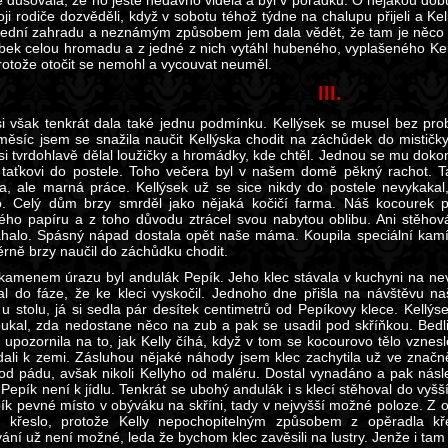
se dušovala, že ho ještě nedávno viděla a byl v pořádku. O nějakou dobu
oji rodiče dozvěděli, když v sobotu téhož týdne na chalupu přijeli a Ke
ední zahradu a neznámým způsobem jem dala vědět, že tam je něco v
ubek celou hromadu a z jedné z nich vytáhl hubeného, vyplašeného Kell
otože otočit se nemohl a vycouvat neuměl.
III.
 však tenkrát dala také jednu podmínku. Kellýsek se musel bez pro
ěsíc jsem se snažila naučit Kellýska chodit na záchůdek do mističky
si tvrdohlavě dělal loužičky a hromádky, kde chtěl. Jednou se mu doko
 taťkovi do postele. Toho večera byl v našem domě pěkný rachot. T
a, ale marná práce. Kellýsek už se sice nikdy do postele nevykaka
o. Celý dům brzy smrděl jako nějaká kočičí farma. Náš kocourek 
ého papíru a z toho důvodu ztrácel svou nabytou oblibu. Ani stěhová
alo. Spásný nápad dostala opět naše máma. Koupila speciální kamí
rně brzy naučil do záchůdku chodit.
kamenem úrazu byl andulák Pepík. Jeho klec stávala v kuchyni na nevy
al do fáze, že ke kleci vyskočil. Jednoho dne přišla na návštěvu 
 u stolu, já si sedla pár desítek centimetrů od Pepíkovy klece. Kellýs
koukal, zda nedostane něco na zub a pak se usadil pod skříňkou. Bed
upozornila na to, jak Kelly číhá, když v tom se kocourovo tělo vzneslo
dali k zemi. Zásluhou nějaké náhody jsem klec zachytila už ve značn
od pádu, avšak nikoli Kellyho od maléru. Dostal vynadáno a pak násl
Pepík není k jídlu. Tenkrát se ubohý andulák i s klecí stěhoval do vyš
ík pevné místo v obýváku na skříni, tady v nejvyšší možné poloze. Z o
 křeslo, protože Kelly nepochopitelným způsobem z opěradla kře
ní už není možné, leda že bychom klec zavěsili na lustry. Jenže i tam 