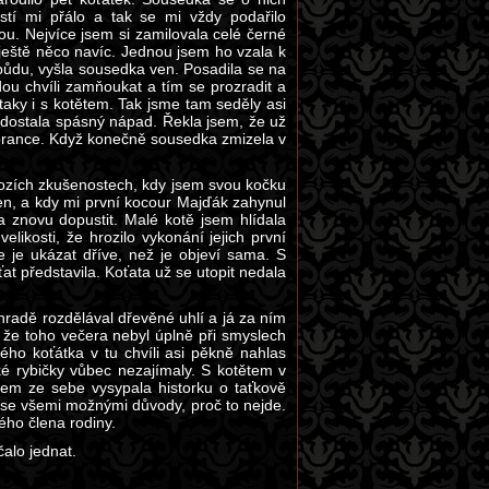
stí mi přálo a tak se mi vždy podařilo
. Nejvíce jsem si zamilovala celé černé
ještě něco navíc. Jednou jsem ho vzala k
ůdu, vyšla sousedka ven. Posadila se na
ou chvíli zamňoukat a tím se prozradit a
aky i s kotětem. Tak jsme tam seděly asi
 dostala spásný nápad. Řekla jsem, že už
brance. Když konečně sousedka zmizela v
hozích zkušenostech, kdy jsem svou kočku
en, a kdy mi první kocour Majďák zahynul
 znovu dopustit. Malé kotě jsem hlídala
ikosti, že hrozilo vykonání jejich první
e je ukázat dříve, než je objeví sama. S
ťat představila. Koťata už se utopit nedala
hradě rozdělával dřevěné uhlí a já za ním
, že toho večera nebyl úplně při smyslech
ho koťátka v tu chvíli asi pěkně nahlas
ké rybičky vůbec nezajímaly. S kotětem v
sem ze sebe vysypala historku o taťkově
 se všemi možnými důvody, proč to nejde.
ého člena rodiny.
alo jednat.