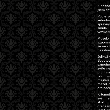
Z nezná
jsem cht
Podle v
jednoho
správný
smůla. 
vezmeme
Muselo 
vzpomně
že ve ch
nás dom
Jelikož
Sobotec
samotné
zvíře n
první n
tak mim
majitel
mazel b
ordinaci 
K tomut
svými s
školním
drenážní