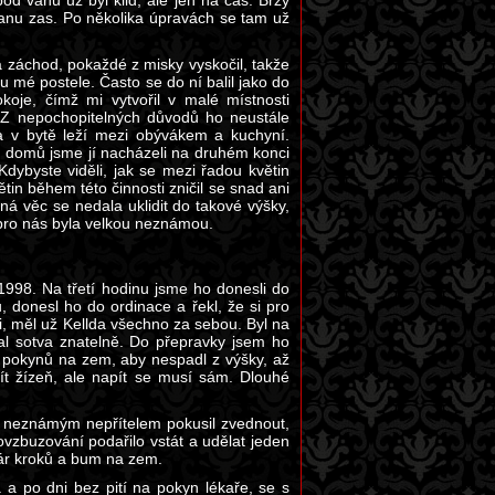
od vanu už byl klid, ale jen na čas. Brzy
od vanu zas. Po několika úpravách se tam už
na záchod, pokaždé z misky vyskočil, takže
 u mé postele. Často se do ní balil jako do
okoje, čímž mi vytvořil v malé místnosti
 Z nepochopitelných důvodů ho neustále
na v bytě leží mezi obývákem a kuchyní.
u domů jsme jí nacházeli na druhém konci
dybyste viděli, jak se mezi řadou květin
ětin během této činnosti zničil se snad ani
á věc se nedala uklidit do takové výšky,
 pro nás byla velkou neznámou.
1998. Na třetí hodinu jsme ho donesli do
 donesl ho do ordinace a řekl, že si pro
i, měl už Kellda všechno za sebou. Byl na
al sotva znatelně. Do přepravky jsem ho
h pokynů na zem, aby nespadl z výšky, až
ít žízeň, ale napít se musí sám. Dlouhé
 s neznámým nepřítelem pokusil zvednout,
zbuzování podařilo vstát a udělat jeden
Pár kroků a bum na zem.
 a po dni bez pití na pokyn lékaře, se s