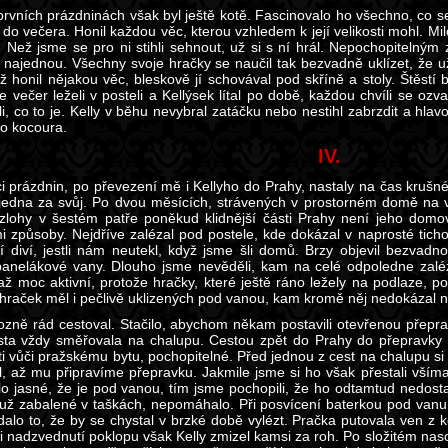
prvních prázdninách však byl ještě kotě. Fascinovalo ho všechno, co se 
 do večera. Honil každou věc, kterou vzhledem k její velikosti mohl. Mi
 Než jsme se pro ni stihli sehnout, už si s ní hrál. Nepochopitelný
 najednou. Všechny svoje hračky se naučil tak bezvadně uklízet, že u
 honil nějakou věc, bleskově jí schovával pod skříně a stoly. Štěstí b
te večer leželi v posteli a Kellýsek lítal po době, každou chvíli se oz
li, co to je. Kelly v běhu nevybral zatáčku nebo nestihl zabrzdit a hl
o kocoura.
IV.
i prázdnin, po převezení mě i Kellyho do Prahy, nastaly na čas krušné 
s jedna za svůj. Po dvou měsících, strávených v prostorném domě na 
zlohy v šestém patře poněkud klidnější části Prahy není jeho dom
 způsoby. Nejdříve zalézal pod postele, kde dokázal v naprosté tichosti
lí diví, jestli nám neutekl, když jsme šli domů. Brzy objevil bezvad
anelákové vany. Dlouho jsme nevěděli, kam na celé odpoledne zalé
až moc aktivní, protože hračky, které ještě ráno ležely na podlaze,
 hraček měl i pečlivě uklizených pod vanou, kam kromě něj nedokázal n
rozně rád cestoval. Stačilo, abychom někam postavili otevřenou přeprav
sta vždy směřovala na chalupu. Cestou zpět do Prahy do přepravky 
ti vůči pražskému bytu, pochopitelné. Před jednou z cest na chalupu si
l, až mu připravíme přepravku. Jakmile jsme si ho však přestali všímat
lo jasné, že je pod vanou, tím jsme pochopili, že ho odtamtud nedost
už zabalené v taškách, nepomáhalo. Při posvícení baterkou pod vanu 
alo to, že by se chystal v brzké době vylézt. Pračka putovala ven z
ři nadzvednutí poklopu však Kelly zmizel kamsi za roh. Po složitém naso