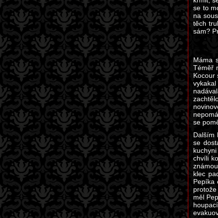
krmit, 
se to m
na sous
těch tr
sám? Pr
Máma si
Téměř m
Kocour 
vykakal
nadával
zachtěl
novinov
nepomáh
se pomě
Dalším 
se dost
kuchyni
chvíli 
známou 
klec pa
Pepíka 
protože 
měl Pep
houpací
evakuová