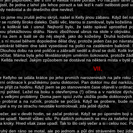
ní jen papundekl, ale s tím si Kellda hravě poradil. Po nacpání lahví p
jistil, že jedna z lahví jde lehce porazit a tak lezl k naší nelibosti p
dy nedostal a do dnešního dne nevlezl.
co jsme mu zrušili jednu skrýš, našel si Kelly jinou zábavu. Když šel 
se rozlétly široko daleko. Další věc, kterou si zamiloval, byla kožešina
u a kolikrát tak i usnul. Nejhorší bylo, že takto spával uprostřed p
ou překážkovou dráhu. Navíc zbožňoval ubrus na stole v obýváku.
l na zem a balil se do něj stejně, jako do kožešiny. Druhá kožeši
k s ní musel během dopoledne dělat divy, protože jeden čas po návrat
astokrát během dne také vysedával na polici na zaskleném balkóně. K
 Dlouhou dobu na oné poličce u zábradlí seděl a díval se dolů. Kolik kv
očítat. Máma byla jeho likvidátorským uměním šokovaná, protože žádn
 Kellda nevlezl. Jakým způsobem se dostával na některá místa v bytě
VII.
e Kellyho se udála krátce po jeho prvních narozeninách na jaře roku 
ární ordinace k pražskému panu doktorovi. Pan doktor mu dal narkózu,
e přijít za hodinu. Když jsem se po stanoveném čase objevili v ordinac
zný pohled. Ležel na boku s otevřenýma (!) očima a v narkóze dých
 s velkými problémy. Doma jsem spící zvíře uložila podle doktorovýc
 probírat a na ručník, protože se počůrá. Když se probere, bude m
pal a my ze strachu neustále kontrolovali, zda ještě dýchá.
ečer, asi v devět hodin, se začal probírat. Když se po úporném boji
se upadl. Neměl vůbec sílu. Po dalších pokusech se mu za našeho pov
a kroky. Hned však zase upadl. Tak to šlo celý večer a si i celou noc. 
ruhý den ráno se motal, ale po jednom a půl dni stráveném bez jídla