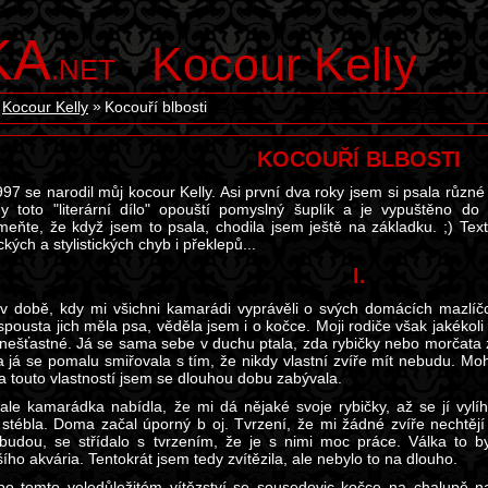
KA
Kocour Kelly
.NET
Kocour Kelly
Kocouří blbosti
KOCOUŘÍ BLBOSTI
97 se narodil můj kocour Kelly. Asi první dva roky jsem si psala různé
y toto "literární dílo" opouští pomyslný šuplík a je vypuštěno do
eňte, že když jsem to psala, chodila jsem ještě na základku. ;) T
kých a stylistických chyb i překlepů...
I.
 v době, kdy mi všichni kamarádi vyprávěli o svých domácích mazlíč
spousta jich měla psa, věděla jsem i o kočce. Moji rodiče však jakékoli
 nešťastné. Já se sama sebe v duchu ptala, zda rybičky nebo morčata za
 a já se pomalu smiřovala s tím, že nikdy vlastní zvíře mít nebudu. M
 a touto vlastností jsem se dlouhou dobu zabývala.
ale kamarádka nabídla, že mi dá nějaké svoje rybičky, až se jí vylí
 stébla. Doma začal úporný b oj. Tvrzení, že mi žádné zvíře nechtějí d
ebudou, se střídalo s tvrzením, že je s nimi moc práce. Válka to 
ho akvária. Tentokrát jsem tedy zvítězila, ale nebylo to na dlouho.
po tomto veledůležitém vítězství se sousedovic kočce na chalupě n