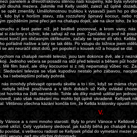
 mezi panelem a dřevotřískovou stěnou naší koupelny, kde byla vytvořen
půl dlouhá mezera. Jakmile mě Kelly uviděl, zalezl až úplně doza
 se opět zmenšily. Umělohmotnou trubkou k vysavači jsem ho po dlouh
t, kdo byl v horším stavu, zda rozzuřený špinavý kocour, nebo r
ým zpožděním jsme přeci jen na chalupu dojeli, ale na úkor toho, že k
zruchu o šest pater níž, jež bedlivě pozoroval, a krom vany, nás K
l si záclony v ložnic, kde sahají až na zem. Zpočátku si pod ně pouze l
nnost končí jen občasným okřiknutím, začaly se teprve dít věci. Kell
ho pořádně naštve a taky se tak dělo. Po vstupu do ložnice jsem viděl
í se ani neuráčil slézt dolů, jen popolezl o kousek níž a houpal se dál.
bychom na chalupě neměli televizi, jsou tam dokonce dvě, ale z nezn
oji. Jednoho večera se posadil na stůl před televizi a během půl hodin
e. Mě film bavil, ale díky kocourovi si z něj nepamatuji vůbec nic. Za
l. Sledování televize se však kupodivu nestalo jeho zábavou, naopak
, ba i sebelepšími pořady pohrdá.
 nás mnohdy překvapit opravdu skvěle a to i tím, když se máma chystal
e nebyla běžně používaná a v těch dobách už Kelly ovládal choze
ost hovínka na židli nezměnilo. Tohle ale díky mámě udělal jen jednou
rovedl, zato však nadávání mu mohlo být úplně ukradené. Kellýsek ni
al. Většinou všechna kázání končila tím, že Kellda královsky opustil mís
V.
šly Vánoce a s nimi mnoho starostí. Byly to první Vánoce v Kelldově 
omě uklízí. Celý vyplašený sledoval, jak každý běhá po chalupě s h
u povídat, s veškerou radostí se Kellýsek přidal do vymetání mezer p
větší vervou, než my všichni dohromady.