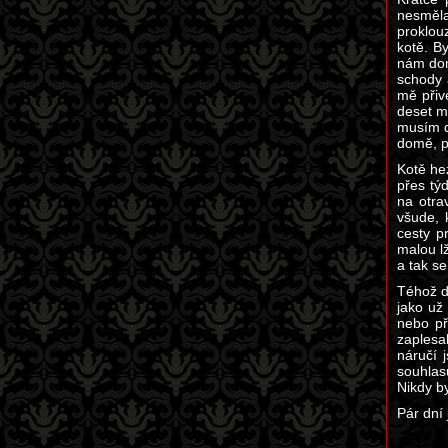
nesměla
proklou
kotě. B
nám dom
schody 
mě přiv
deset m
musím d
domě, p
Kotě he
přes tý
na otra
všude, 
cesty p
malou lž
a tak s
Téhož d
jako už
nebo př
zaplesa
náručí 
souhlas
Nikdy by
Pár dní