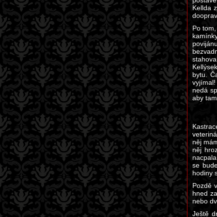
postave
Kellda z
dooprav
Po tom, 
kamínky 
poviján
bezvadn
stahova
Kellýse
bytu. Č
vyjímal!
nedá sp
aby tam
Kastrac
veterin
něj mám
něj hro
nacpala
se bude
hodiny s
Pozdě v
hned za
nebo dv
Ještě d