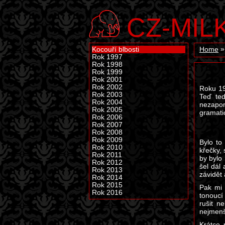
CZ-MIL
Kocouří blbosti
Home
Rok 1997
Rok 1998
Rok 1999
Rok 2001
Rok 2002
Roku 19
Rok 2003
Teď ted
Rok 2004
nezapom
Rok 2005
gramatic
Rok 2006
Rok 2007
Rok 2008
Rok 2009
Bylo to
Rok 2010
křečky, 
Rok 2011
by bylo
Rok 2012
šel dál
Rok 2013
závidět
Rok 2014
Rok 2015
Pak mi 
Rok 2016
tonoucí
rušit n
nejmenší
Krátce 