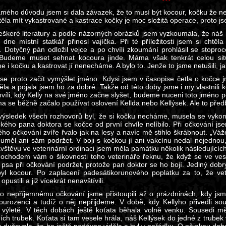
mého důvodu jsem si dala závazek, že to musí být kocour, kočku že nec
ěla mít vykastrované a kastrace kočky je moc složitá operace, proto js
eškeré literatury a podle názorných obrázků jsem vyzkoumala, že náš
 dne místní statkář přinesl vajíčka. Při té příležitosti jsem si chtě
. Dotyčný pán odložil vejce a po chvíli zkoumání prohlásil se stoproce
Budeme muset sehnat kocoura jinde. Máma však tenkrát celou situac
 i kočku a kastrovat jí nenecháme. A bylo to. Jenže to jsme netušili,
se proto začít vymýšlet jméno. Kdysi jsem v časopise četla o kočce 
la a pojala jsem ho za dobré. Takže od této doby jsme i my vlastnili ko
víli, kdy Kelly na své jméno začne slyšet, budeme nuceni toto jméno poz
a se běžně začalo používat oslovení Kellda nebo Kellýsek. Ale to pře
 výsledek všech rozhovorů byl, že si kočku necháme, musela se vykon
kého pana doktora se kočce od první chvíle nelíbilo. Při očkování j
ho očkování zvíře řvalo jak na lesy a navíc mě stihlo škrábnout. „Vážen
euměl ani sám podržet. V boji s kočkou jí ani vakcínu nedal nejednou,
ávštěvu ve veterinární ordinaci jsem měla památku několik následujících
ochodem vám o šikovnosti toho veterináře řeknu, že když se ve ves
é psa při očkování podržet, protože pan doktor se ho bojí. Jediný dob
yl kocour. Po zaplacení padesátikorunového poplatku za to, že vet
opustili a již vícekrát nenavštívili.
o nepříjemnému očkování jsme přistoupili až o prázdninách, kdy jsme
ourozenci a tudíž o něj nepřijdeme. V době, kdy Kellyho přivedli so
 výletě. V těch dobách ještě koťata běhala volně venku. Sousedi 
ch trubek. Koťata si tam vesele hrála, náš Kellýsek do jedné z trubek v