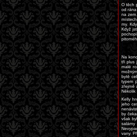
O těch 
od rána
na zem.
místech
my. Když
Když js
pochopi
pitoméh
Na konc
tři plu
malé ro
možnými
bytě ce
typem p
zřejmě 
Několik
Kelly h
jeho ce
nenávis
by čeka
však by
salámy 
Nevypad
vany. P