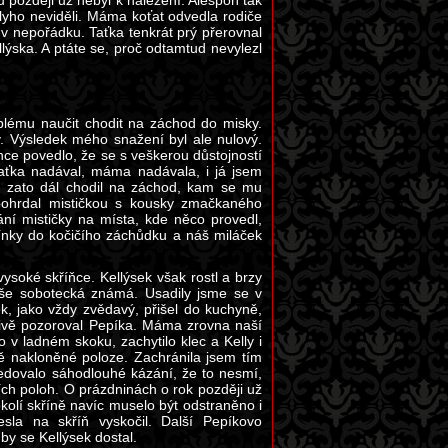
 později už nebyl k nalezení. Alespoň tak
llyho neviděli. Máma koťat odvedla rodiče
 nepořádku. Taťka tenkrát prý přerovnal
ýska. A ptáte se, proč odtamtud nevylezl
blému naučit chodit na záchod do misky.
. Výsledek mého snažení byl ale nulový.
nce povedlo, že se s veškerou důstojností
aťka nadával, máma nadávala, i já jsem
l, zato dál chodil na záchod, kam se mu
pohrdal mističkou s kousky zmačkaného
ní mističky na místa, kde něco provedl,
nky do kočičího záchůdku a náš miláček
soké skříňce. Kellýsek však rostl a brzy
naše sobotecká známá. Usadily jsme se v
ek, jako vždy zvědavý, přišel do kuchyně,
livě pozoroval Pepíka. Máma zrovna naší
 v ladném skoku, zachytilo klec a Kelly i
ě nakloněné poloze. Zachránila jsem tím
edovalo sáhodlouhé kázání, že to nesmí,
ších poloh. O prázdninách o rok později už
kolí skříně navíc muselo být odstraněno i
sla na skříň vyskočil. Další Pepíkovo
by se Kellýsek dostal.