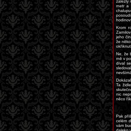
zalezlý
metr a 
chalupu
posoudi
hodinov
Krom ro
Zamilova
jeho či
že něko
okřiknut
Ne, že 
mě v pok
díval s
sledova
nevšímá
Dokázal
Ta židl
skutečn
nic nep
něco řík
Pak při
celém d
vám bud
daleko 