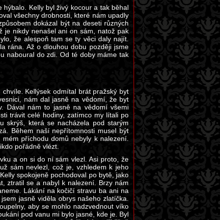
hýbalo. Kelly byl živý kocour a tak běhal
loval všechny drobnosti, které nám upadly
m způsobem dokázal být na deseti různých
ž je nikdy nenašel ani on sám, natož pak
ylo, že alespoň tam se ty věci daly najít.
vala rána. Až o dlouhou dobu později jsme
avou naboural do zdi. Od té doby máme tak
chvíle. Kellýsek odmítal brát pražský byt
vesnici, nám dal jasně na vědomí, že byt
ov. Dával nám to jasně na vědomí všemi
 trávit celé hodiny, zatímco my lítali po
nou skrýš, která se nacházela pod starým
zá. Během naší nepřítomnosti musel být
 po mém příchodu domů nebyly k nalezení.
ikdo pořádně vlézt.
ku a on si do ní sám vlezl. Asi proto, že
už sám nevlezl, což je, vzhledem k jeho
 Kelly spokojeně pochodoval po bytě, jako
, ztratil se a nabyl k nalezení. Brzy nám
aneme. Lákání na kočičí stravu ba ani na
jsem jasně viděla obrys našeho zlatíčka.
 koupelny, aby se mohlo nadzvednout víko
ukání pod vanu mi bylo jasné, kde je. Byl