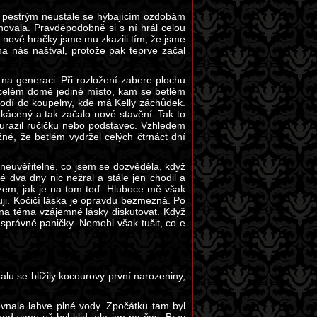
li pestrým neustále se hýbajícím ozdobám
ovala. Pravděpodobně si s ní hrál celou
 nové hračky jsme mu zkazili tím, že jsme
a nás naštval, protože pak teprve začal
 na generaci. Při rozložení zabere plochu
v celém domě jediné místo, kam se betlém
hodí do koupelny, kde má Kelly záchůdek.
okácený a tak začalo nové stavění. Tak to
í urazil ručičku nebo podstavec. Vzhledem
né, že betlém vydržel celých čtrnáct dní
.
 neuvěřitelné, co jsem se dozvěděla, když
 dva dny nic nežral a stále jen chodil a
tazem, jak je na tom teď. Hluboce mě však
uji. Kočičí láska je opravdu bezmezná. Po
a téma vzájemné lásky diskutovat. Když
správné paničky. Nemohl však tušit, co e
u se blížily kocourovy první narozeniny,
vnala lahve plné vody. Zpočátku tam byl