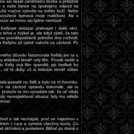
á asi deset centimetrů široká a přibližně
du a naše šance na spokojený odjezd na
é rvačce vylovila na světlo boží. Nelze
ozzuřená špinavá moje maličkost. Asi s
ocour se mnou asi týdne nemluvil.
ellýsek dokázal překvapit i další věcí.
ehal a žvýkal je, ale když zjistil, že tato
da se pravděpodobně jednoho dne rozhodl,
a Kellyho až úplně nahoře na zácloně. Po
ámého důvodu fascinovala Kelldu jen ta u
y shlédnul téměř celý film. Prostě seděl a
to Kelly zná film zpaměti, jak bedlivě ho
, od té doby už si televize téměř vůbec
a posadit na židli a bylo na ní hovínko.
ní na záchod opravdu dokonale, ale to
, protože ta mu vynadala tak, že už nikdy
kdy nerespektoval situace, kdy mu někdo
tnost.
život a tak nechápal, proč se najednou v
adrem v ruce a vymetá všechny kouty. Co
od skříněmi a postelemi. Běhal po domě s