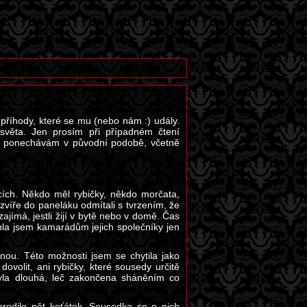
 příhody, které se mu (nebo nám :) udály.
 světa. Jen prosím při případném čtení
ext ponechávám v původní podobě, včetně
cích. Někdo měl rybičky, někdo morčata,
 zvíře do paneláku odmítali s tvrzením, že
jímá, jestli žijí v bytě nebo v domě. Čas
ohla jsem kamarádům jejich společníky jen
hnou. Této možnosti jsem se chytila jako
ovolit, ani rybičky, které sousedy určitě
byla dlouhá, leč zakončena sháněním co
arodilo pět koťátek. Sousedka se o nich