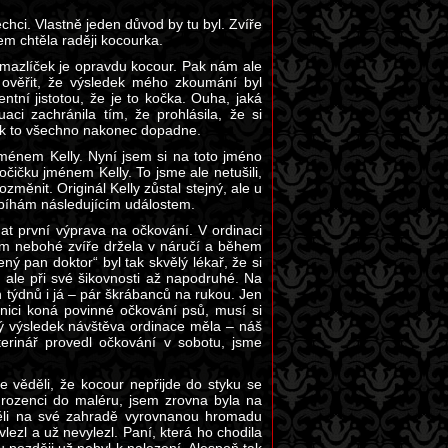
hci. Vlastně jeden důvod by tu byl. Zvíře
em chtěla raději kocourka.
 mazlíček je opravdu kocour. Pak nám ale
la ověřit, že výsledek mého zkoumání byl
ntní jistotou, že je to kočka. Ouha, jaká
i zachránila tím, že prohlásila, že si
 jak to všechno nakonec dopadne.
jménem Kelly. Nyní jsem si na toto jméno
čičku jménem Kelly. To jsme ale netušili,
měnit. Originál Kelly zůstal stejný, ale u
dbíhám následujícím událostem.
at první výprava na očkování. V ordinaci
sem nebohé zvíře držela v náručí a během
ý pan doktor“ byl tak skvělý lékař, že si
 ale při své šikovnosti až napodruhé. Na
 týdnů i já – pár škrábanců na rukou. Jen
nici koná povinné očkování psů, musí si
rý výsledek návštěva ordinace měla – náš
erinář provedl očkování v sobotu, jsme
 věděli, že kocour nepřijde do styku se
urozenci do maléru, jsem zrovna byla na
měli na své zahradě vyrovnanou hromadu
lezl a už nevylezl. Paní, která ho chodila