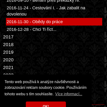
2016-09-10 - Běhám přes překážky IV.
2016-11-24 - Cestování I. - Jak zabalit na
dovolenou
2016-11-30 - Obědy do práce
2016-12-28 - Chci Ti říct...
2017
2018
2019
2020
2021
2022
Tento web používá k analýze návštěvnosti a
2023
zobrazování reklam soubory cookie. Používáním
2024
tohoto webu s tím souhlasíte.
Více informací...
2026
OK!