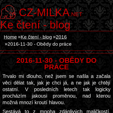
CZ-MILKA
.NET
Ke čtení - blog
Home
Ke čtení - blog
2016
2016-11-30 - Obědy do práce
2016-11-30 - OBĚDY DO
PRÁCE
Trvalo mi dlouho, než jsem se našla a začala
věci dělat tak, jak je chci já, a ne jak je chtějí
ostatní. V posledních letech tak logicky
procházím jakousi proměnou, nad kterou
možná mnozí kroutí hlavou.
Sestává to z mnoha zdánlivých maličkostí.