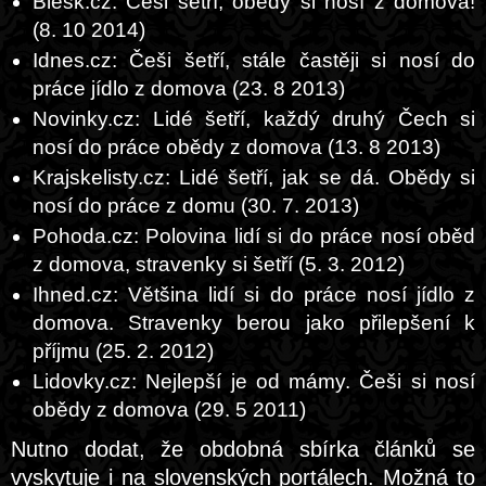
Blesk.cz: Češi šetří, obědy si nosí z domova!
(8. 10 2014)
Idnes.cz: Češi šetří, stále častěji si nosí do
práce jídlo z domova (23. 8 2013)
Novinky.cz: Lidé šetří, každý druhý Čech si
nosí do práce obědy z domova (13. 8 2013)
Krajskelisty.cz: Lidé šetří, jak se dá. Obědy si
nosí do práce z domu (30. 7. 2013)
Pohoda.cz: Polovina lidí si do práce nosí oběd
z domova, stravenky si šetří (5. 3. 2012)
Ihned.cz: Většina lidí si do práce nosí jídlo z
domova. Stravenky berou jako přilepšení k
příjmu (25. 2. 2012)
Lidovky.cz: Nejlepší je od mámy. Češi si nosí
obědy z domova (29. 5 2011)
Nutno dodat, že obdobná sbírka článků se
vyskytuje i na slovenských portálech. Možná to