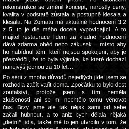
rekonstrukce se změnil koncept, narostly ceny,
kvalita v podstatě zůstala a postupně klesala a
klesala. Na Zomatu má aktuálně hodnocení 3.2
z 5, to je dle mého docela vypovídající. A to
majitel restaurace lidem za kladné hodnocení
dává zdarma oběd nebo zákusek – místo aby
ho nabídnul těm, kteří nejsou spokojení, aby je
přesvědčil, že to byla výjimka, ke které dochází
nanejvýš jednou za 10 let…
Po sérii z mnoha důvodů nejedlých jídel jsem se
rozhodla začít vařit doma. Zpočátku to bylo dost
zoufalství, protože jsem s tím neměla
zkušenosti ani se mi nechtělo tomu věnovat
čas. Brzy jsme ale tak nějak sami od sebe
začali hubnout, a to aniž bych dělala nějaká
„dietní“ jídla, takže mě to jen utvrdilo v tom, že