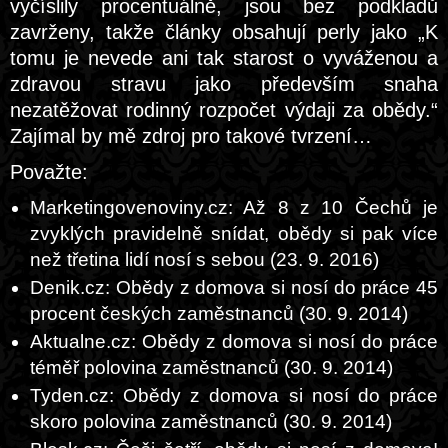
vyčíslily procentuálně, jsou bez podkladů
zavrženy, takže články obsahují perly jako „K
tomu je nevede ani tak starost o vyváženou a
zdravou stravu jako především snaha
nezatěžovat rodinný rozpočet výdaji za obědy.“
Zajímal by mě zdroj pro takové tvrzení…
Považte:
Marketingovenoviny.cz: Až 8 z 10 Čechů je
zvyklých pravidelně snídat, obědy si pak více
než třetina lidí nosí s sebou (23. 9. 2016)
Denik.cz: Obědy z domova si nosí do práce 45
procent českých zaměstnanců (30. 9. 2014)
Aktualne.cz: Obědy z domova si nosí do práce
téměř polovina zaměstnanců (30. 9. 2014)
Tyden.cz: Obědy z domova si nosí do práce
skoro polovina zaměstnanců (30. 9. 2014)