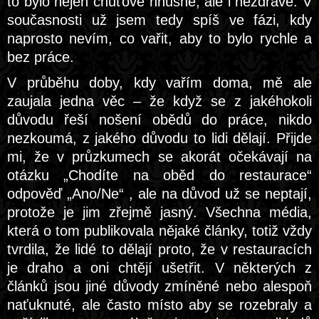
to bylo nejen chuťově hnusné, ale i nezdravé. V
současnosti už jsem tedy spíš ve fázi, kdy
naprosto nevím, co vařit, aby to bylo rychle a
bez práce.
V průběhu doby, kdy vařím doma, mě ale
zaujala jedna věc – že když se z jakéhokoli
důvodu řeší nošení obědů do práce, nikdo
nezkoumá, z jakého důvodu to lidi dělají. Přijde
mi, že v průzkumech se akorát očekávají na
otázku „Chodíte na oběd do restaurace“
odpověď „Ano/Ne“ , ale na důvod už se neptají,
protože je jim zřejmě jasný. Všechna média,
která o tom publikovala nějaké články, totiž vždy
tvrdila, že lidé to dělají proto, že v restauracích
je draho a oni chtějí ušetřit. V některých z
článků jsou jiné důvody zmíněné nebo alespoň
naťuknuté, ale často místo aby se rozebraly a