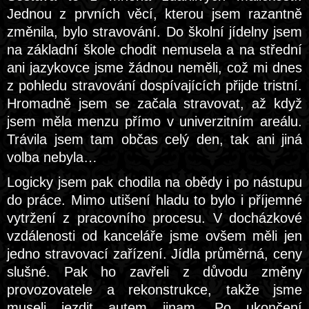
Jednou z prvních věcí, kterou jsem razantně
změnila, bylo stravování. Do školní jídelny jsem
na základní škole chodit nemusela a na střední
ani jazykovce jsme žádnou neměli, což mi dnes
z pohledu stravování dospívajících přijde tristní.
Hromadně jsem se začala stravovat, až když
jsem měla menzu přímo v univerzitním areálu.
Trávila jsem tam občas celý den, tak ani jiná
volba nebyla…
Logicky jsem pak chodila na obědy i po nástupu
do práce. Mimo utišení hladu to bylo i příjemné
vytržení z pracovního procesu. V docházkové
vzdálenosti od kanceláře jsme ovšem měli jen
jedno stravovací zařízení. Jídla průměrná, ceny
slušné. Pak ho zavřeli z důvodu změny
provozovatele a rekonstrukce, takže jsme
museli jezdit autem jinam. Po ukončení