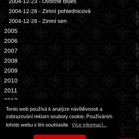
2004-12-23 - Ovocné blues
2004-12-28 - Zimní pohlednicová
2004-12-28 - Zimní sen
2005
2006
2007
2008
2009
2010
2011
2012
Tento web používá k analýze návštěvnosti a
2013
zobrazování reklam soubory cookie. Používáním
2014-02-28 - Dveře III.
tohoto webu s tím souhlasíte.
Více informací...
2014-04-05 - Bílý páv