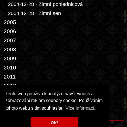
2004-12-28 - Zimní pohlednicová
2004-12-28 - Zimní sen
2005
2006
2007
2008
2009
2010
2011
2012
Tento web používá k analýze návštěvnosti a
2013
zobrazování reklam soubory cookie. Používáním
2014-02-28 - Dveře III.
tohoto webu s tím souhlasíte.
Více informací...
2014-04-05 - Bílý páv
OK!