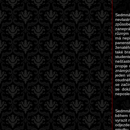
Sedmnác
nevlastn
způsob
zaneprá
různým 
má nepř
panenst
ženatéh
také br
student
nešťast
propije
známých
jeden v
osudnéh
se začí
se doká
neposle
Sedmnác
během t
vyrazit
odjezde
smutku 