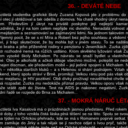
36. - DEVÁTÉ NEBE
tiletá studentka grafické školy Zuzana Kojsová jde z problému do
í otec jí obtěžoval a tak odešla z domova. Na chatě vhodný úkryt nenašl
em. Především jí úkryt na privátě poskytne její nejlepší kam
zdněná, že jí na tom celém nepřijde nic divného. Nenadálá volnost a
mejdanům a seznamování se zajímavými lidmi. Na jednom takovém me
íjemný pocit, že se s ní Míra a Robert bez jejího souhlasu a vědomí vy
ví, jí trápí skutečnost, že by mohla být v jiném stavu. To se naště
o bratra a jeho přiženěné rodiny v penzionu v Jeseníkách. Zuzka zjišť
atr rozhodně nemá na růžích ustláno. Krom skvělého lyžování však Zu
em vysoké školy Michalem. Po návratu se snaží bydlet u vlastního
né. Otec je alkoholik a ačkoli slibuje všechno možné, polepšit se ned
 nejen discman, ale především mobil – její jediné spojení s Michalem.
 – několika starších kluků – a s Helenou si shání podnájem. Vztah s 
íkend, který spolu stráví v Brně, promilují. Velkou ránu pod pás však
o mejdanu, je HIV pozitivní. Obě dívky prožívají neuvěřitelné chvíle 
ná rozpadat. Zuzka mu nedokáže přiznat pravdu. Velkou oporu však n
že vrátit zpět do života. Test na AIDS je nakonec negativní, Zuzk
dní řadě se rozjede do Brna za Michalem...
37. - MOKRÁ NÁRUČ LÉT
tiletá Iva Kasalová má o prázdninách jasnou představu. Před rokem
é doby z toho vznikla čistá láska plná těšení se na léto. Spolu se sv
 na týden na Orlickou přehradu, kde se má s Romanem poprvé setkat. 
m zamiluje do Jirky a tak nějak se jí nechce odjet s Ivou pryč, takže
a vzteku úplně někde jinde než na Orlické přehradě – u strýce Luboše,