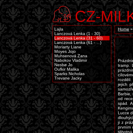
CZ-MIL
Lajla
Home
Lanczová Lenka (1 - 30)
Lanczová Lenka (31 - 60)
Lanczová Lenka (61 - ...)
Moriarty Liane
Moyes Jojo
Muhsenová Zana
Nabokov Vladimir
Prázdni
Nesbø Jo
tramp. 
Oufkir Malika
prázdni
Sparks Nicholas
cílovém
Trevane Jacky
rozdělí
jejich 
samozře
Barbie,
od rece
spád. A
Kengimu
Lucce d
dlouhýc
jí z pr
prvním m
těhotná.