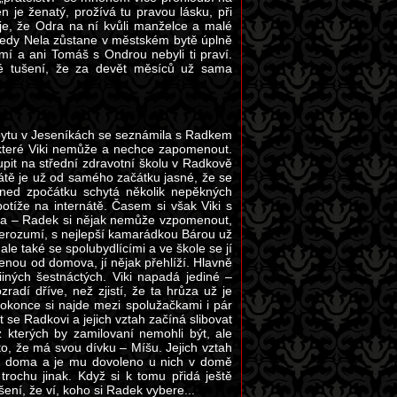
je ženatý, prožívá tu pravou lásku, při
uje, že Odra na ní kvůli manželce a malé
tedy Nela zůstane v městském bytě úplně
mí a ani Tomáš s Ondrou nebyli ti praví.
cké tušení, že za devět měsíců už sama
obytu v Jeseníkách se seznámila s Radkem
 které Viki nemůže a nechce zapomenout.
upit na střední zdravotní školu v Radkově
rnátě je už od samého začátku jasné, že se
hned zpočátku schytá několik nepěkných
 potíže na internátě. Časem si však Viki s
vota – Radek si nějak nemůže vzpomenout,
í nerozumí, s nejlepší kamarádkou Bárou už
le také se spolubydlícími a ve škole se jí
lenou od domova, jí nějak přehlíží. Hlavně
iiných šestnáctých. Viki napadá jediné –
radí dříve, než zjistí, že ta hrůza už je
dokonce si najde mezi spolužačkami i pár
 se Radkovi a jejich vztah začíná slibovat
 kterých by zamilovaní nemohli být, ale
o, že má svou dívku – Míšu. Jejich vztah
íví doma a je mu dovoleno u nich v domě
rochu jinak. Když si k tomu přidá ještě
šení, že ví, koho si Radek vybere...