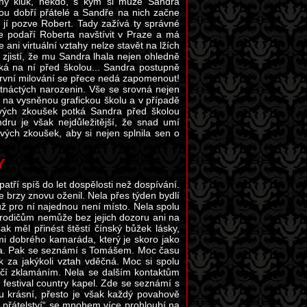
iný kluk, někdo, s kým si může Sandra
ou dobří přátelé a Sandře na nich začne
m jí pozve Robert. Tady zažívá ty správné
e podaří Roberta navštívit v Praze a má
 ani virtuální vztahy nelze stavět na lžích
zjistí, že mu Sandra lhala nejen ohledně
čká na ní před školou... Sandra postupně
 první milování se přece nedá zapomenout!
tnáctých narozenin. Vše se srovná nejen
 na vysněnou grafickou školu a v případě
tových zkoušek potká Sandra před školou
ndru je však nejdůležitější, že snad umí
vých zkoušek, aby si nejen splnila sen o
Y
patří spíš do let dospělosti než dospívání.
e brzy znovu oženil. Nela přes týden bydlí
ž pro ní najednou není místo. Nela spolu
rodičům nemůže bez jejich dozoru ani na
ak měl přinést štěstí čínský bůžek lásky,
mi dobrého kamaráda, který je skoro jako
kluka. Pak se seznámí s Tomášem. Moc času
k za jakýkoli vztah vděčná. Moc si spolu
ončí zklamáním. Nela se dalším kontaktům
festival country kapel. Zde se seznámí s
 krásní, přesto je však každý povahově
 „přátelství“ se mnohem více prohloubí na