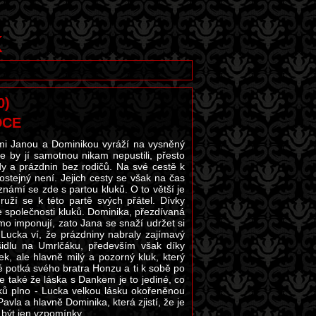
k
0)
DCE
ami Janou a Dominikou vyráží na vysněný
e by jí samotnou nikam nepustili, přesto
ody a prázdnin bez rodičů. Na své cestě k
ostejný není. Jejich cesty se však na čas
námí se zde s partou kluků. O to větší je
ží se k této partě svých přátel. Dívky
e společnosti kluků. Dominika, přezdívaná
mo imponují, zato Jana se snaží udržet si
Lucka ví, že prázdniny nabraly zajímavý
šidlu na Umrlčáku, především však díky
, ale hlavně milý a pozorný kluk, který
é potká svého bratra Honzu a ti k sobě po
e také že láska s Dankem je to jediné, co
tků plno - Lucka velkou lásku okořeněnou
avla a hlavně Dominika, která zjistí, že je
 být jen vzpomínky...