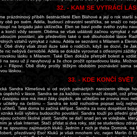
32. - KAM SE VYTRÁCÍ LÁ
me prázdninový příběh šestnáctileté Elen Bláhové a její o rok starší 
ny obě po svém. Adéla, budoucí zdravotní sestřička, se snaží co nejví
toupí na brigádu jako uklízečka. Elen se baví podle svého zvyku na
í a končí vždy sexem. Oběma se však události začnou vymykat z rukou
doucím povolání, ale především také o své dlouhodobé lásce Radk
slných vztahů vymykat z rukou. Adéla se seznámí s Milanem a Elenina
í. Obě dívky však ztratí iluze také o rodičích, když se dozví, že Jaku
, že nic nebývá černobílé. Adéla se dokáže vyrovnat s otřesnými zážitk
brovskou lásku s Milanem. Také Elen dokáže přetrpět bolest a vzdát
é na sexu už jí nevyhovují a že chce prožít opravdovou lásku. Možnos
tu – Filipovi. Obě dívky prošly těžkým obdobím poznávání sama s
vou láskou...
33. - KDE KONČÍ SVĚT
cká Sandra Klimešová si od svých patnáctých narozenin slibuje h
 a úspěchů v lásce. Sandra se za každou cenu snaží dospět, což přin
o časopisu sice má mezi žáky úspěch, ale učitelům se zrovna moc nelí
v učitelky na češtinu – Sandra se totiž rozhodne popsat svůj nejhor
z učitelů. Také doma to začíná skřípat. Sandra za svou dospělost boju
 vzniká kvůli výběru budoucího povolání. Sandra touží po střední graf
nejsou ochotni školné platit. Sandře se daří snad jen ve volejbale, kt
ením je však Internet. Stačí přidat si dva roky, stát se studentkou zdr
t se spoustou zajímavých kluků. Jedním z nich je třeba Dominik, na 
Robert, přezdívaný Eso! Kluků je však mnohem víc, nejen Merlin či Eso