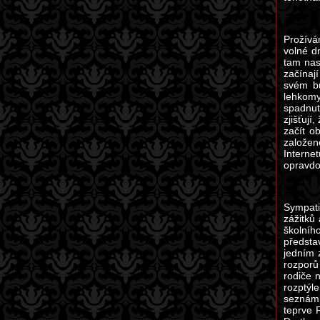
Prožívá
volné d
tam nas
začínaj
svém bu
lehkomy
spadnut
zjišťují
začít o
založen
Interne
opravdo
Sympati
zážitků
školníh
předsta
jedním 
rozporů
rodiče 
rozptýl
seznámi
teprve 