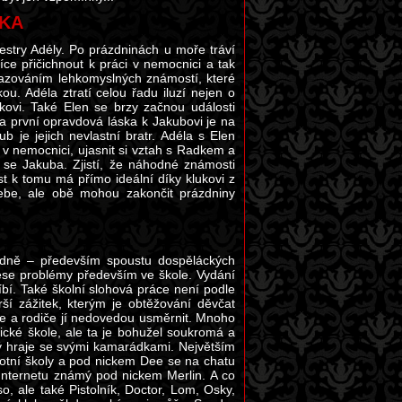
SKA
sestry Adély. Po prázdninách u moře tráví
ce přičichnout k práci v nemocnici a tak
vazováním lehkomyslných známostí, které
. Adéla ztratí celou řadu iluzí nejen o
ovi. Také Elen se brzy začnou události
 první opravdová láska k Jakubovi je na
b je jejich nevlastní bratr. Adéla s Elen
y v nemocnici, ujasnit si vztah s Radkem a
 se Jakuba. Zjistí, že náhodné známosti
t k tomu má přímo ideální díky klukovi z
ebe, ale obě mohou zakončit prázdniny
odně – především spoustu dospěláckých
ese problémy především ve škole. Vydání
bí. Také školní slohová práce není podle
ší zážitek, kterým je obtěžování děvčat
je a rodiče jí nedovedou usměrnit. Mnoho
ické škole, ale ta je bohužel soukromá a
erý hraje se svými kamarádkami. Největším
avotní školy a pod nickem Dee se na chatu
Internetu známý pod nickem Merlin. A co
, ale také Pistolník, Doctor, Lom, Osky,