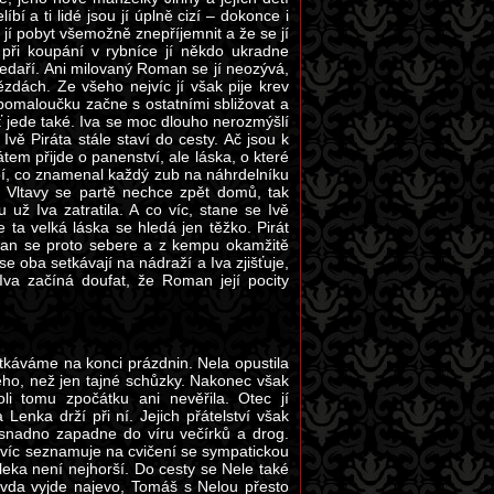
bí a ti lidé jsou jí úplně cizí – dokonce i
ží jí pobyt všemožně znepříjemnit a že se jí
při koupání v rybníce jí někdo ukradne
 nedaří. Ani milovaný Roman se jí neozývá,
zdách. Ze všeho nejvíc jí však pije krev
 pomaloučku začne s ostatními sbližovat a
 ať jede také. Iva se moc dlouho nerozmýšlí
ě Piráta stále staví do cesty. Ač jsou k
tem přijde o panenství, ale láska, o které
opí, co znamenal každý zub na náhrdelníku
tí Vltavy se partě nechce zpět domů, tak
už Iva zatratila. A co víc, stane se Ivě
a velká láska se hledá jen těžko. Pirát
man se proto sebere a z kempu okamžitě
e oba setkávají na nádraží a Iva zjišťuje,
Iva začíná doufat, že Roman její pocity
tkáváme na konci prázdnin. Nela opustila
ého, než jen tajné schůzky. Nakonec však
li tomu zpočátku ani nevěřila. Otec jí
enka drží při ní. Jejich přátelství však
snadno zapadne do víru večírků a drog.
avíc seznamuje na cvičení se sympatickou
daleka není nejhorší. Do cesty se Nele také
ravda vyjde najevo, Tomáš s Nelou přesto