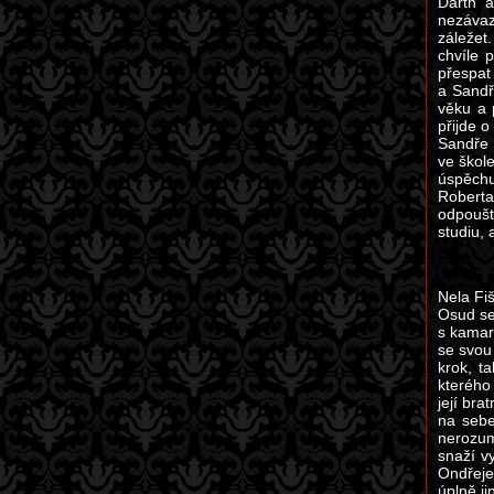
Darth a
nezávaz
záležet
chvíle 
přespat 
a Sandř
věku a 
přijde 
Sandře 
ve škol
úspěchu
Roberta
odpoušt
studiu, 
Nela Fiš
Osud se 
s kamar
se svou
krok, t
kterého
její br
na sebe
nerozum
snaží v
Ondřeje
úplně j