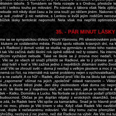
dětském táboře. S Tomášem se Nela rozejde a s Ondrou, přestože ten 
ocítí i velkou touhu po milování. Po návratu z tábora však Nela zjišť
nebude mít nikdy dost času a že ona touží po něčem jiném. Nakonec 
e své „rodině“ jí nic netáhne, s Lenkou si kvůli jejím rodičům nerozu
bůžek lásky tentokrát nepomohl. Nela však má nepříliš optimisti
..
35. - PÁR MINUT LÁSKY
me se se sympatickou dívkou Viktorií Vávrovou. Při silvestrovském p
 klukem ze vzdáleného města. Prožili spolu několik krásných dní, na
ska k Radkovi jí donutí vzdát se studia na gymnáziu a místo toho nasto
 tak Viki začíná další školní rok úplně odlišně než ty ostatní. Na inte
dlícími vycházet nebude. Také ve škole se jí zrovna moc nedaří, 
Viki se ze všech sil snaží přiblížit se Radkovi, ale to jí přinese jen
stojí tváří v tvář a Viki zažívá jedno z největších zklamání svého ži
 zná! Viki se zhroutí svět – doma jí nevítají s velkým jásotem a moc j
 nemá co říct, na internátě má samé problémy nejen s vychovatelkami, a
 a ne zadařit. A co hůř – Radek, důvod proč Viki šla na školu tak vzdá
aksi „zapomene“ všímat na jejich „společné“ oslavě narozenin – Viktor
 školu a zkusit štěstí jinde. Jen díky okolnostem však doma nic neproz
a ní. Ve škole se jí najednou daří, ač sama neví, jak je to možné a 
k – Katku, Dominiku a Lucku. Na florbale se jí dokonce podaří přiblížit
 budoucnost. Občas je jim dopřán nějaký z erotických okamžiků, bez
se zdá, že Radek bere Viki spíše za kamarádku. Snad je to hlavně prot
ní nic moc, přesto je Viki trnem v oku. Když však Radek Viki navšt
vat, dojde k nečekanému milování. Viki díky tomu začne přemýšlet t
ýhrůžky, nezbývá jí nic jiného, než dát Radkovi na výběr. Ale Viki má tu