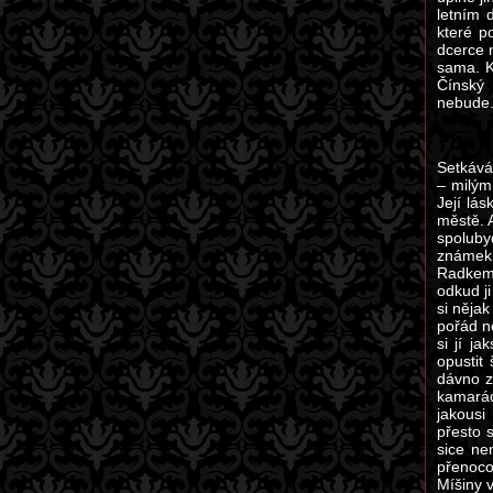
letním 
které p
dcerce 
sama. K
Čínský 
nebude.
Setkává
– milým
Její lá
městě. A
spoluby
známek. 
Radkem 
odkud ji
si nějak
pořád ne
si jí j
opustit
dávno z
kamaráde
jakousi
přesto 
sice ne
přenoco
Míšiny v