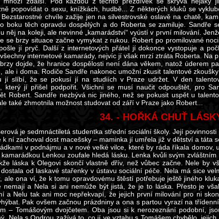
 mnozí zdalší. Pod každou z těchto přezdívek se skrývá nějaký j
ně popovídat o sexu, knížkách, hudbě... Z některých kluků se vyklub
. Bezstarostné chvíle zažije jen na silvestrovské oslavě na chatě, ka
po boku těch opravdu dospělých a do Roberta se zamiluje. Sandře s
u něj na koleji, ale nevinné „kamarádství“ vyústí v první milování. Jenže
e se brzy situace začne vymykat z rukou. Robert po promilované noci 
pošle jí pryč. Další z internetových přátel jí dokonce vystopuje a po
o všechny internetové kamarády, nejvíc jí však mrzí ztráta Roberta. Na
brzy dojde, že hranice dospělosti není dána věkem, natož úderem pa
e, ale i doma. Rodiče Sandře nakonec umožní zkusit talentové zkoušky
 jí slíbí, že se pokusí jí na studiích v Praze udržet. V den talen
, který jí přišel podpořit. Všichni se musí naučit odpouštět, pro Sa
ět Robert. Sandře nezbývá nic jiného, než se pokusit uspět u talento
ale také zhmotnila možnost studovat od září v Praze jako Robert...
34. - HOŘKÁ CHUŤ LÁSK
erová je sedmnáctiletá studentka střední sociální školy. Její povinnosti 
k ní zachoval dost macešsky – maminka jí umřela již v dětství a táta s
ádkami v podnájmu a v nové velké vilce, které by ráda říkala domov, u
 kamarádkou Lenkou zoufale hledá lásku. Lenka kvůli svým zvláštním 
akže láska k Olegovi skončí vlastně dřív, než vůbec začne. Nele by vš
 dostala od laskavé stařenky v ústavu sociální péče. Nela má sice vel
atr, ale ona ví, že k tomu opravdovému štěstí potřebuje ještě jiného 
 nemají a Nela si ani nemůže být jistá, že je to láska. Přesto je vša
í a Nelu tak ani moc nepřekvapí, že jejich první milování pro ni sk
yhýbat. Pak ovšem začnou prázdniny a ona s partou vyrazí na třídenní 
m – Tomášovým dvojčetem. Oba jsou si k nerozeznání podobní, jsou
iný. Nela s Ondrou zažívá to, co jí ve vztahu s Tomášem chybělo, jejich