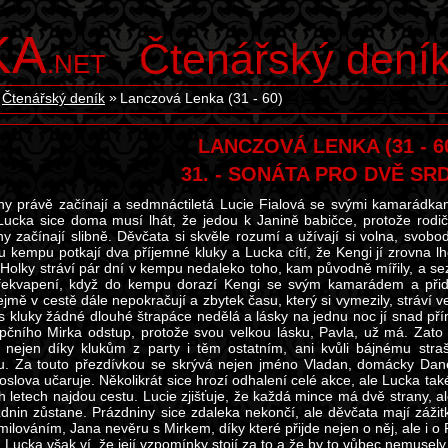
KA
Čtenářský dení
.NET
Čtenářský deník
Lanczová Lenka (31 - 60)
LANCZOVÁ LENKA (31 - 6
31. - SONÁTA PRO DVĚ SR
ny právě začínají a sedmnáctiletá Lucie Fialová se svými kamarádk
Lucka sice doma musí lhát, že jedou k Janině babičce, protože rodič
ny začínají slibně. Děvčata si skvěle rozumí a užívají si volna, svob
u kempu potkají dva příjemné kluky a Lucka cítí, že Kengi jí zrovna lh
. Holky stráví pár dní v kempu nedaleko toho, kam původně mířily, a sez
překvapení, když do kempu dorazí Kengi se svým kamarádem a přidru
jmě v cestě dále nepokračují a zbytek času, který si vymezily, stráví v
 s kluky žádné dlouhé štrapáce nedělá a lásky na jednu noc jí snad pří
pčního Mirka odstup, protože svou velkou lásku, Pavla, už má. Zato 
 nejen díky klukům z party i těm ostatním, ani kvůli bájnému stra
. Za touto přezdívkou se skrývá nejen jméno Vladan, domácky Danek
oslova učaruje. Několikrát sice hrozí odhalení celé akce, ale Lucka tak
h letech najdou cestu. Lucie zjišťuje, že každá mince má dvě strany, al
ázdnin zůstane. Prázdniny sice zdaleka nekončí, ale děvčata mají záži
ilováním, Jana nevěru s Mirkem, díky které přijde nejen o něj, ale i o P
 Lucka však ví, že její vzpomínky stojí za to a že by to vůbec nemusely