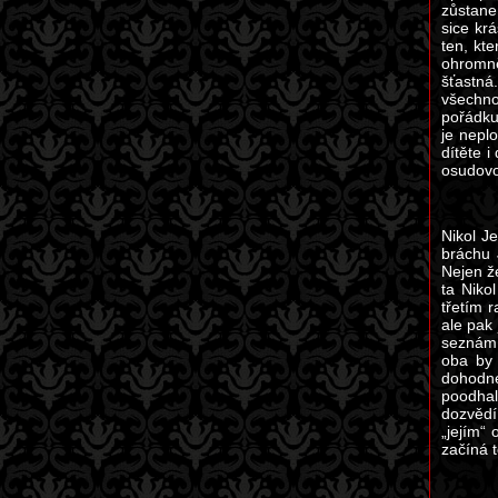
zůstane
sice kr
ten, kt
ohromně
šťastná
všechno
pořádku
je nepl
dítěte 
osudovo
Nikol J
bráchu 
Nejen že
ta Niko
třetím 
ale pak
seznámí
oba by 
dohodne
poodhal
dozvědí
„jejím“
začíná t