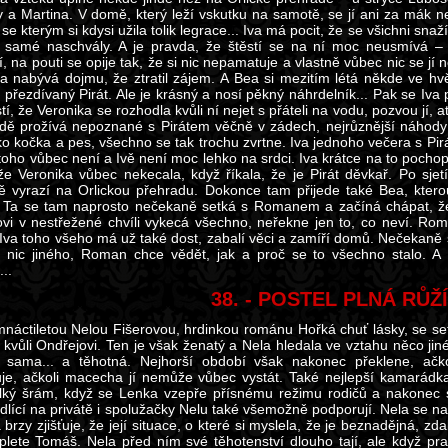
 a Martina. V domě, který leží vskutku na samotě, se jí ani za mák nelí
 se kterým si kdysi užila tolik legrace... Iva má pocit, že se všichni sna
n samé naschvály. A je pravda, že štěstí se na ní moc neusmívá – 
, na pouti se opije tak, že si nic nepamatuje a vlastně vůbec nic se jí
va nabývá dojmu, že ztratil zájem. A Bea si mezitím létá někde ve hvě
 přezdívaný Pirát. Ale je krásný a nosí pěkný náhrdelník... Pak se Iva
stí, že Veronika se rozhodla kvůli ní nejet s přáteli na vodu, pozvou jí,
dě prožívá nepoznané s Pirátem věčně v zádech, nejrůznější náhody Iv
o kočka a pes, všechno se tak trochu zvrtne. Iva jednoho večera s Pirá
z toho vůbec není a Ivě není moc lehko na srdci. Iva krátce na to poch
že Veronika vůbec nekecala, když říkala, že je Pirát děvkař. Po sje
ě vyrazí na Orlickou přehradu. Dokonce tam přijede také Bea, kterou 
 Ta se tam naprosto nečekaně setká s Romanem a začíná chápat, že t
i v nestřežené chvíli vykecá všechno, neřekne jen to, co neví. Ro
 Iva toho všeho má už také dost, zabalí věci a zamíří domů. Nečekaně s
 nic jiného, Roman chce vědět, jak a proč se to všechno stalo. A 
..
38. - POSTEL PLNÁ RŮŽÍ
náctiletou Nelou Fišerovou, hrdinkou románu Hořká chuť lásky, se se
kvůli Ondřejovi. Ten je však ženatý a Nela hledala ve vztahu něco jin
 sama... a těhotná. Nejhorší období však nakonec překlene, ačko
je, ačkoli macecha jí nemůže vůbec vystát. Také nejlepší kamarádka L
elký šrám, když se Lenka vzepře přísnému režimu rodičů a nakonec 
dlící na privátě i spolužačky Nelu také všemožně podporují. Nela se n
brzy zjišťuje, že její situace, o které si myslela, že je beznadějná, z
iplete Tomáš. Nela před ním své těhotenství dlouho tají, ale když p