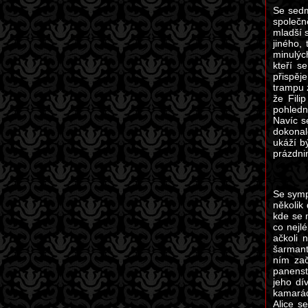
Se sedm
společn
mladší 
jiného,
minulýc
kteří s
přispěj
trampu z
že Fili
pohledn
Navíc s
dokonal
ukáží b
prázdnin
Se symp
několik 
kde se 
co nejl
ačkoli 
šarmant
ním zač
panenst
jeho dí
kamarád
Alice s