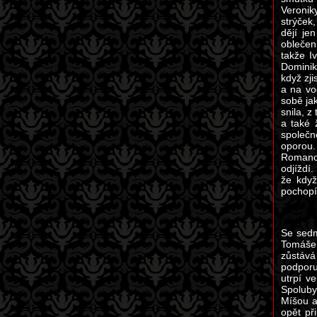
Veroniky
strýček,
dějí je
oblečení
takže I
Dominik
když zji
a na vo
sobě jak
snila, 
a také 
společn
oporou.
Romanov
odjíždí.
že když
pochopí.
Se sedm
Tomáše 
zůstává
podporu
utrpí v
Spoluby
Míšou a 
opět př