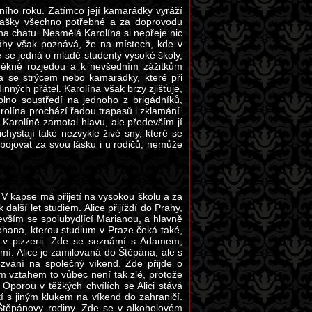
ho roku. Zatímco její kamarádky vyráží
 tašky všechno potřebné a za doprovodu
na chatu. Nesmělá Karolína si nepřeje nic
 Záhy však poznává, že na místech, kde v
e se jedná o mladé studenty vysoké školy,
e pěkně rozjedou a k nevšedním zážitkům
ta se strýcem nebo kamarádky, které při
dinných přátel. Karolína však brzy zjišťuje,
aplno soustředí na jednoho z brigádníků,
rolína prochází řadou trapasů i zklamání.
 Karolíně zamotal hlavu, ale především jí
chystají také nezvykle živé sny, které se
bojovat za svou lásku i u rodičů, nemůže
V kapse má přijetí na vysokou školu a za
další let studiem. Alice přijíždí do Prahy,
devším se spolubydlící Marianou, a hlavně
Johana, kterou studium v Praze čeká také,
at v pizzerii. Zde se seznámí s Adamem,
í. Alice je zamilovaná do Štěpána, ale s
vání na společný víkend. Zde přijde o
ým vztahem to vůbec není tak zlé, protože
 Oporou v těžkých chvílích se Alici stává
tí s jiným klukem na víkend do zahraničí.
Štěpánovy rodiny. Zde se v alkoholovém