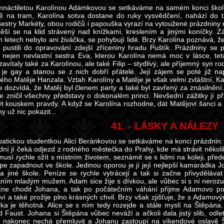
náctiletou Karolínou Adámkovou se setkáváme na samém konci školní
ě na tram, Karolína sotva dostane do ruky vysvědčení, nahází do
sestry Markéty, obou rodičů i papouška vyrazí na vytoužené prázdniny 
 těší se na klid strávený nad knížkami, kreslením a jinými koníčky.
h letech nebylo ani živáčka, se pohybují lidé. Brzy Karolína poznává, ž
e pustili do opravování zdejší zříceniny hradu Puštík. Prázdniny s
e nejen nevlastní sestra Eva, kterou Karolína nemá moc v lásce, te
avítaly také za Karolínou, ale také Filip – stydlivý, ale příjemný syn ro
p je gay a stanou se z nich dobří přátelé. Její zájem se poté již n
ého Matěje Hanzala. Vztah Karolíny a Matěje je však velmi zvláštní, Ka
e dozvídá, že Matěj byl členem party a také byl zavřený za znásilnění.
e zničil všechny představy o dokonalém princi. Nevšední zážitky jí při
ýt kouskem pravdy. A když se Karolína rozhodne, dát Matějovi šanci a 
y už nic pokazit...
41. - LÁSKY A NÁLEZY
atickou studentkou Alicí Beránkovou se setkáváme na konci prázdnin. 
dní jí čeká odjezd z rodného městečka do Prahy, kde má strávit několik 
musí rychle sžít s místním životem, seznámit se s lidmi na koleji, pře
épe zapadnout ve škole. Jedinou oporou je jí její nejlepší kamarádka 
na jiné škole. Peníze se rychle vytrácejí a tak si začne přivyděláv
ním mladým mužem. Adam sice žije s dívkou, ale vůbec si s ní nerozum
ne chodit Johana, a tak po počátečním váhání přijme Adamovo poz
ví a také prožije plno krásných chvil. Brzy však zjišťuje, že s Adamov
vka je těhotná. Alice se s ním tedy rozejde a stále myslí na Štěpána.
 Faust. Johana si Štěpána vůbec neváží a ačkoli dala jistý slib, odle
e nakonec nechá přemluvit a Johanu zastoupí na víkendové oslavě 