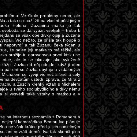
 problému. Ve škole problémy nemá, ale
a a tak se snaží žít na vlastní pěst jiným
arádka Helena. Zuzanina matka je tak
 svoboda se dá využít všelijak – třeba k
jdanu se však obě dívky opijí a Zuzana
spali. Víc než to, že přišla tak hloupě o
stí nepotvrdí a tak Zuzanu čeká týden u
uje, že nejen její matka to má těžké, ale
zka prožije tu opravdovou první lásku se
 otce, ale to se ukazuje jako vyloženě
okáže. Zuzka od něj odejde, když jí otec
 Na pár dní se Zuzka ubytuje u vzdálených
Michalem se vyvíjí víc než slibně a celý
 oběma děvčatům uštědří zpráva, že Míra z
strachu a Zuzčin křehký vztah s Michalem
ajde u svého spolubydlícího a díky němu
a si vysvětlí také vztahy s matkou a v
A
 se na internetu seznámila s Romanem a
ou nejlepší kamarádkou Beatou Iva plánuje
Bea se však krátce před jejich společným
 se ani nevrátí domů. Iva tak skončí plna
 jeho nové manželky Jiřiny a jejích dětí