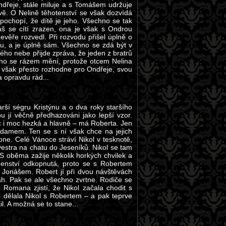
ndřeje, stále miluje a s Tomášem udržuje
vě. O Nelině těhotenství se však dozvídá
 pochopí, že dítě je jeho. Všechno se tak
 se cítí zrazen, ona je však s Ondrou
evěře rozvedl. Při rozvodu přišel úplně o
u, a je úplně sám. Všechno se zdá být v
ého nebe přijde zpráva, že jeden z bratrů
hno se rázem mění, protože otcem Nelina
e však přesto rozhodne pro Ondřeje, svou
 opravdu rád...
rší ségru Kristýnu a o dva roky staršího
u jí věčně předhazováni jako lepší vzor.
víc i moc hezká a hlavně – má Roberta. Jen
damem. Ten se s ní však chce na jejich
ne. Celé Vánoce stráví Nikol v tesknotě,
vestra na chatu do Jeseníků. Nikol se tam
S oběma zažije několik horkých chvilek a
nenství odkopnutá, proto se s Robertem
 s Jonášem. Robert jí při dvou návštěvách
h. Pak se ale všechno zvrtne. Rodiče se
 Romana zjistí, že Nikol začala chodit s
co dělala Nikol s Robertem – a pak teprve
il. A možná se to stane...