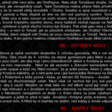
, ačkoli dítě není jeho, ale Ondřejovo. Nela však Tomášovo dvojče, O
ásný, ale nenaplněný vztah. Také Tomášova rodina přijme Nelu přívěti
erý se to neměl nikdy dozvědět – Ondra. Snadno si spojí souvislosti a
 zamotá a Nela vlastně ze dne na den své partnery vymění. Tomáš
. Stále více si také rozumí se svým otcem, který se kvůli manželčině n
, kromě krásného starého domu, který naštěstí nechal napsat na Nel
, vyřešené a úplně všichni mohou být šťastní. Pak však jako rána z čist
odný – a není to Tomáš, jak se původně očekávalo, ale Ondřej! Všec
i dítěte, které údajně měl Ondra se svou manželkou, je Tomáš. Nela s
u lásku. A ten jejímu malému chlapečkovi Ondřejkovi bude dělat tatínka
39. - DOTEKY NOCI
ežková je úplně normální studentka 3. ročníku gymnázia. Má o rok sta
Jirku. Oba chodí do 4. ročníku na stejné gymnázium jako Nikol a jso
 jsou chytří, ale oba mají i plno mimoškolních aktivit a Kristýna je na
l se moc nepovedla... Nikol se ale seznámí s Jirkovým kamarádem A
rande vyspat a když mu Nikol oznámí, že je ještě panna, Adam jí odkop
 jí Kristýna nabídne, ať s nimi jede ona i její kamarádka Romana na Sil
 s Robertem a blíže pozná i kluka, po kterém šílí Romana – Jonáše. 
stáli za dlouhodobější vztah. Nikol však už nechce být pro své pa
, aby jí zaučil. Mezitím se však také víc než slibně vyvíjí její vztah
í taje milování a s Jonášem to vypadá dokonce na dlouhodobější vzta
 o Nikoliných neúspěších ve škole i o třídní důtce za jízdu výtahem.
 objevem a ještě to před ní tajila. Jonášovi i Kristýně proto práskne, 
o pravé tóčo. A Nikol by si nepřála nic jiného, než kdyby jí Jonáš odpust
40. - KAPKY ROSY