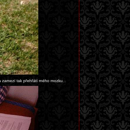
 a zamezí tak přehřátí mého mozku...