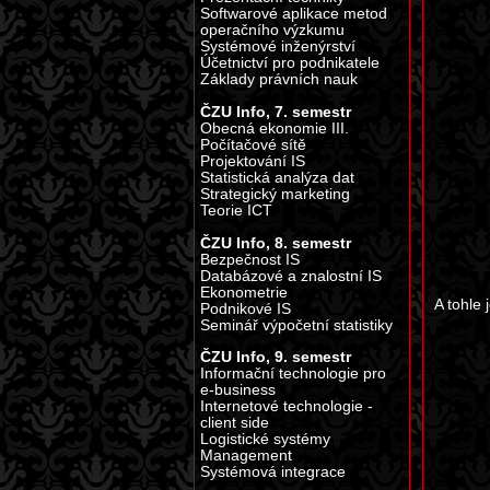
Softwarové aplikace metod
operačního výzkumu
Systémové inženýrství
Účetnictví pro podnikatele
Základy právních nauk
ČZU Info, 7. semestr
Obecná ekonomie III.
Počítačové sítě
Projektování IS
Statistická analýza dat
Strategický marketing
Teorie ICT
ČZU Info, 8. semestr
Bezpečnost IS
Databázové a znalostní IS
Ekonometrie
A tohle
Podnikové IS
Seminář výpočetní statistiky
ČZU Info, 9. semestr
Informační technologie pro
e-business
Internetové technologie -
client side
Logistické systémy
Management
Systémová integrace