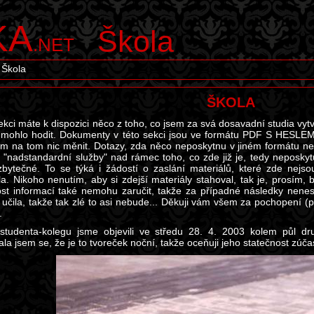
KA
Škola
.NET
Škola
ŠKOLA
ekci máte k dispozici něco z toho, co jsem za svá dosavadní studia vytv
mohlo hodit. Dokumenty v této sekci jsou ve formátu PDF S HESLE
m na tom nic měnit. Dotazy, zda něco neposkytnu v jiném formátu než
i "nadstandardní služby" nad rámec toho, co zde již je, tedy neposky
bytečné. To se týká i žádostí o zaslání materiálů, které zde nejsou
la. Nikoho nenutím, aby si zdejší materiály stahoval, tak je, prosím, b
st informací také nemohu zaručit, takže za případné následky nenesu
 učila, takže tak zlé to asi nebude... Děkuji vám všem za pochopení (p
.
studenta-kolegu jsme objevili ve středu 28. 4. 2003 kolem půl d
la jsem se, že je to tvoreček noční, takže oceňuji jeho statečnost zúča