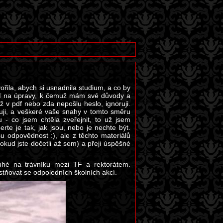
ořila, abych si usnadnila studium, a co by
M na úpravy, k čemuž mám své důvody a
 v pdf nebo zda nepošlu heslo, ignoruji.
tuji, a veškeré vaše snahy v tomto směru
 - co jsem chtěla zveřejnit, to už jsem
erte je tak, jak jsou, nebo je nechte být.
 odpovědnost :), ale z těchto materiálů
okud jste dočetli až sem) a přeji úspěšné
ruhé na trávníku mezi TF a rektorátem.
stňovat se odpoledních školních akcí.