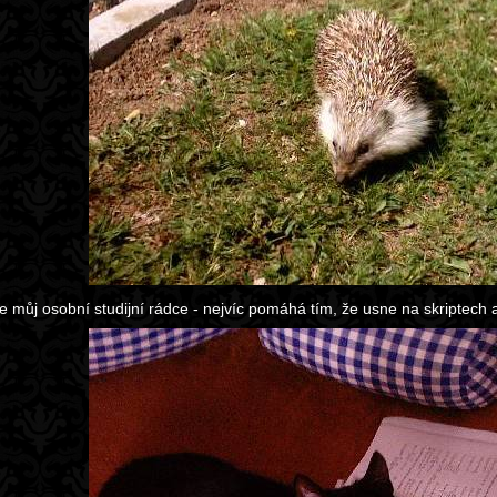
 je můj osobní studijní rádce - nejvíc pomáhá tím, že usne na skriptech