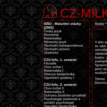
CZ-MIL
ISŠO - Maturitní otázky
Home
(2002)
Český jazyk
Ekonomie
Matematika
Německý jazyk
V této s
Obchodní korespondence
se vám 
Obchodní provoz
nehodlá
Účetnictví
Jakékol
budou z
ČZU Info, 1. semestr
zveřejni
Filosofie
Správno
Chov zvířat I.
jsem se
Matematika I.
studium
Obecná fytotechnika
Výpočetní systémy I.
Tohoto 
Domníva
ČZU Info, 2. semestr
Chov zvířat II.
Matematika II.
Ochrana životního prostředí
Psychologie osobnosti a
sociální psychologie
Speciální fytotechnika