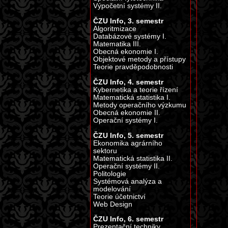
Výpočetní systémy II.
ČZU Info, 3. semestr
Algoritmizace
Databázové systémy I.
Matematika III.
Obecná ekonomie I.
Objektové metody a přístupy
Teorie pravděpodobnosti
ČZU Info, 4. semestr
Kybernetika a teorie řízení
Matematická statistika I.
Metody operačního výzkumu
Obecná ekonomie II.
Operační systémy I.
ČZU Info, 5. semestr
Ekonomika agrárního
sektoru
Matematická statistika II.
Operační systémy II.
Politologie
Systémová analýza a
modelování
Teorie účetnictví
Web Design
ČZU Info, 6. semestr
Prezentační techniky