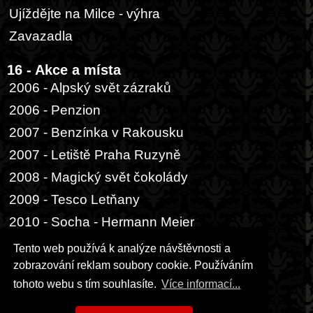
Ujíždějte na Milce - výhra
Zavazadla
16 - Akce a místa
2006 - Alpský svět zázraků
2006 - Penzion
2007 - Benzínka v Rakousku
2007 - Letiště Praha Ruzyně
2008 - Magický svět čokolády
2009 - Tesco Letňany
2010 - Socha - Hermann Meier
2014 - Buenos Aires, přístav
Tento web používá k analýze návštěvnosti a
zobrazování reklam soubory cookie. Používáním
17 - Ostatní
tohoto webu s tím souhlasíte.
Více informací...
Hrací karta