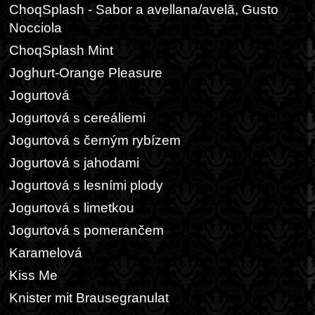
ChoqSplash - Sabor a avellana/avelã, Gusto
Nocciola
ChoqSplash Mint
Joghurt-Orange Pleasure
Jogurtová
Jogurtová s cereáliemi
Jogurtová s černým rybízem
Jogurtová s jahodami
Jogurtová s lesními plody
Jogurtová s limetkou
Jogurtová s pomerančem
Karamelová
Kiss Me
Knister mit Brausegranulat