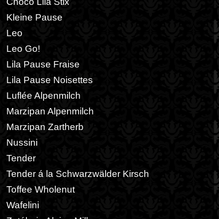
Choco Lila Stix
Kleine Pause
Leo
Leo Go!
Lila Pause Fraise
Lila Pause Noisettes
Luflée Alpenmilch
Marzipan Alpenmilch
Marzipan Zartherb
Nussini
Tender
Tender á la Schwarzwälder Kirsch
Toffee Wholenut
Wafelini