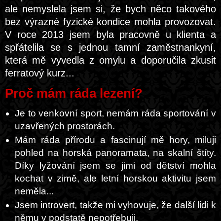
ale nemyslela jsem si, že bych něco takového
bez výrazné fyzické kondice mohla provozovat.
V roce 2013 jsem byla pracovně u klienta a
spřátelila se s jednou tamní zaměstnankyní,
která mě vyvedla z omylu a doporučila zkusit
ferratový kurz...
Proč mám ráda lezení?
Je to venkovní sport, nemám ráda sportování v
uzavřených prostorách.
Mám ráda přírodu a fascinují mě hory, miluji
pohled na horská panoramata, na skalní štíty.
Díky lyžování jsem se jimi od dětství mohla
kochat v zimě, ale letní horskou aktivitu jsem
neměla...
Jsem introvert, takže mi vyhovuje, že další lidi k
němu v podstatě nepotřebuji.