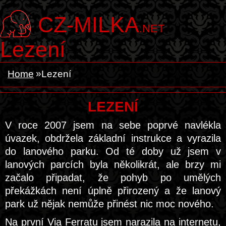
CZ-MILKA
.NET
Lezení
Home
Lezení
LEZENÍ
V roce 2007 jsem na sebe poprvé navlékla
úvazek, obdržela základní instrukce a vyrazila
do lanového parku. Od té doby už jsem v
lanových parcích byla několikrát, ale brzy mi
začalo připadat, že pohyb po umělých
překážkách není úplně přirozený a že lanový
park už nějak nemůže přinést nic moc nového.
Na první Via Ferratu jsem narazila na internetu,