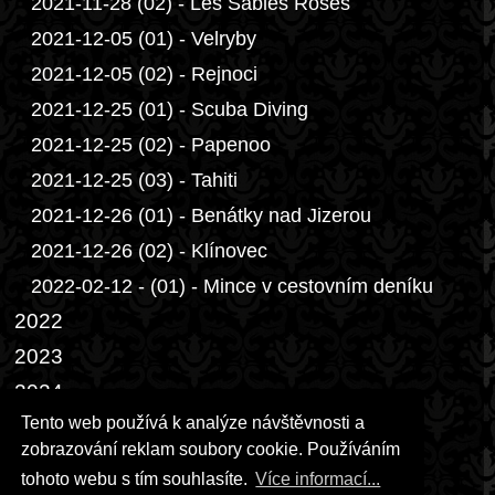
2021-11-28 (02) - Les Sables Roses
2021-12-05 (01) - Velryby
2021-12-05 (02) - Rejnoci
2021-12-25 (01) - Scuba Diving
2021-12-25 (02) - Papenoo
2021-12-25 (03) - Tahiti
2021-12-26 (01) - Benátky nad Jizerou
2021-12-26 (02) - Klínovec
2022-02-12 - (01) - Mince v cestovním deníku
2022
2023
2024
Tento web používá k analýze návštěvnosti a
2025
zobrazování reklam soubory cookie. Používáním
2026
tohoto webu s tím souhlasíte.
Více informací...