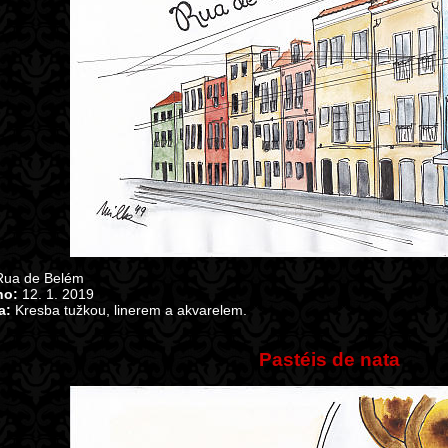
ua de Belém
no:
12. 1. 2019
a:
Kresba tužkou, linerem a akvarelem.
Pastéis de nata