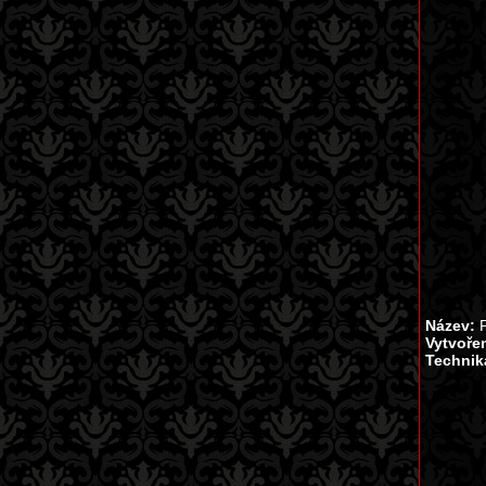
Název:
P
Vytvoře
Technik