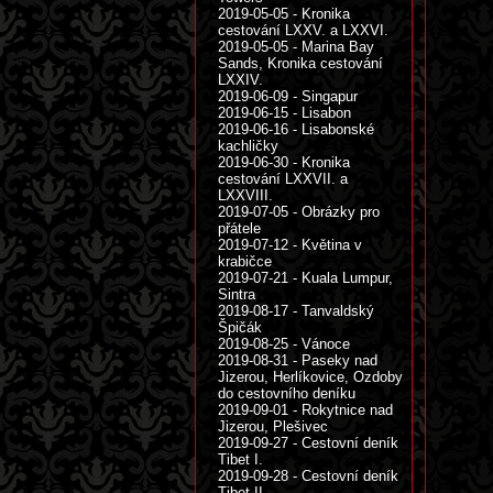
2019-05-05 - Kronika
cestování LXXV. a LXXVI.
2019-05-05 - Marina Bay
Sands, Kronika cestování
LXXIV.
2019-06-09 - Singapur
2019-06-15 - Lisabon
2019-06-16 - Lisabonské
kachličky
2019-06-30 - Kronika
cestování LXXVII. a
LXXVIII.
2019-07-05 - Obrázky pro
přátele
2019-07-12 - Květina v
krabičce
2019-07-21 - Kuala Lumpur,
Sintra
2019-08-17 - Tanvaldský
Špičák
2019-08-25 - Vánoce
2019-08-31 - Paseky nad
Jizerou, Herlíkovice, Ozdoby
do cestovního deníku
2019-09-01 - Rokytnice nad
Jizerou, Plešivec
2019-09-27 - Cestovní deník
Tibet I.
2019-09-28 - Cestovní deník
Tibet II.