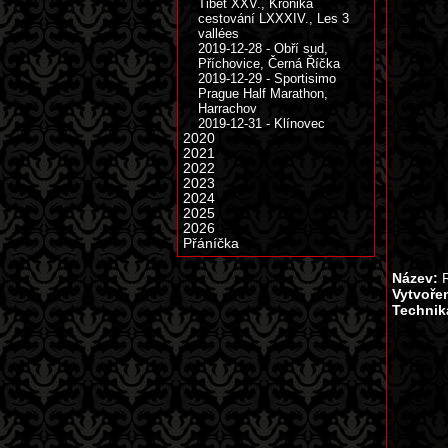
Tibet XXV., Kronika
cestování LXXXIV., Les 3
vallées
2019-12-28 - Obří sud,
Příchovice, Černá Říčka
2019-12-29 - Sportisimo
Prague Half Marathon,
Harrachov
2019-12-31 - Klínovec
2020
2021
2022
2023
2024
2025
2026
Přáníčka
Název:
R
Vytvoře
Technik