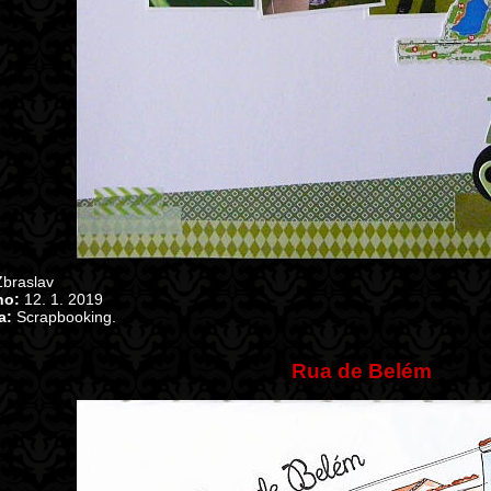
braslav
no:
12. 1. 2019
a:
Scrapbooking.
Rua de Belém