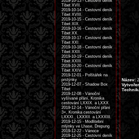
2019-10-13 - Cestovní deník
Tibet XVII.
2019-10-14 - Cestovní deník
Tibet XVIII.
2019-10-15 - Cestovní deník
Tibet XIX.
2019-10-16 - Cestovní deník
Tibet XX.
2019-10-17 - Cestovní deník
Tibet XXI.
2019-10-18 - Cestovní deník
Tibet XXII.
2019-10-19 - Cestovní deník
Tibet XXIII.
2019-10-20 - Cestovní deník
Tibet XXIV.
2019-12-01 - Polštářek na
prstýnky
Název:
Z
2019-12-07 - Shadow Box
Vytvoře
Tibet
Technik
2019-12-08 - Vánoční
vyšívané přání, Kronika
cestování LXXIX. a LXXX.
2019-12-14 - Vánoční přání
3×, Kronika cestování
LXXXI., LXXXII. a LXXXIII.
2019-12-15 - Modlitební
mlýnky ve Lhase, Drepung
2019-12-22 - Vánoce
2019-12-25 - Cestovní deník