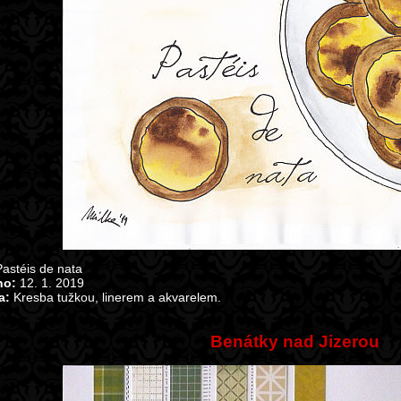
astéis de nata
no:
12. 1. 2019
a:
Kresba tužkou, linerem a akvarelem.
Benátky nad Jizerou