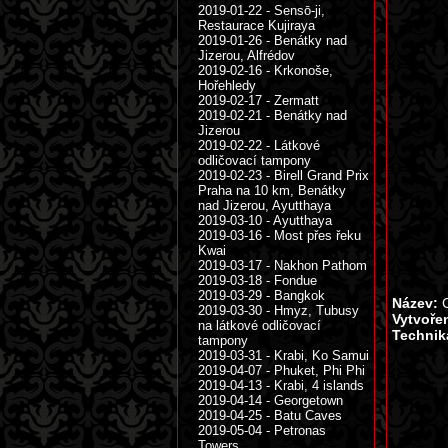
2019-01-22 - Sensō-ji,
Restaurace Kujiraya
2019-01-26 - Benátky nad
Jizerou, Alfrédov
2019-02-16 - Krkonoše,
Hořehledy
2019-02-17 - Zermatt
2019-02-21 - Benátky nad
Jizerou
2019-02-22 - Látkové
odličovací tampony
2019-02-23 - Birell Grand Prix
Praha na 10 km, Benátky
nad Jizerou, Ayutthaya
2019-03-10 - Ayutthaya
2019-03-16 - Most přes řeku
Kwai
2019-03-17 - Nakhon Pathom
2019-03-18 - Fondue
2019-03-29 - Bangkok
Název:
C
2019-03-30 - Hmyz, Tubusy
Vytvoře
na látkové odličovací
Technik
tampony
2019-03-31 - Krabi, Ko Samui
2019-04-07 - Phuket, Phi Phi
2019-04-13 - Krabi, 4 islands
2019-04-14 - Georgetown
2019-04-25 - Batu Caves
2019-05-04 - Petronas
Towers