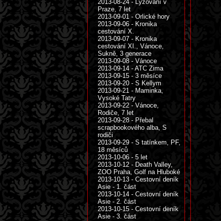
2013-08-24 - Lyžování v
Praze, 7 let
2013-09-01 - Orlické hory
2013-09-06 - Kronika
cestování X.
2013-09-07 - Kronika
cestování XI., Vánoce,
Sukně, 3 generace
2013-09-08 - Vánoce
2013-09-14 - ATC Zima
2013-09-15 - 3 měsíce
2013-09-20 - S Kellym
2013-09-21 - Maminka,
Vysoké Tatry
2013-09-22 - Vánoce,
Rodiče, 7 let
2013-09-28 - Přebal
scrapbookového alba, S
rodiči
2013-09-29 - S tatínkem, PF,
18 měsíců
2013-10-06 - 5 let
2013-10-12 - Death Valley,
ZOO Praha, Golf na Hluboké
2013-10-13 - Cestovní deník
Asie - 1. část
2013-10-14 - Cestovní deník
Asie - 2. část
2013-10-15 - Cestovní deník
Asie - 3. část