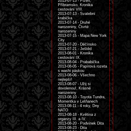
2013-07-13 - Plzeň,
Příbramsko, Kronika
cestování VIII.
2013-07-13 - Svatební
krabička
2013-07-14 - Druhé
narozeniny, Čtvrté
narozeniny
2013-07-15 - Mapa New York
City
2013-07-20 - Děčínsko
2013-07-21 - Ještěd
2013-08-01 - Kronika
cestování IX.
2013-08-04 - Prababička
2013-08-05 - Papírová rozeta
s washi páskou
2013-08-06 - Všechno
nejlepší!
2013-08-07 - Užij si
dovolenou!, Krásné
narozeniny
2013-08-10 - Toyota Tundra,
Momentka v Letňanech
2013-08-11 - 4 roky, Dny
NATO
2013-08-18 - Květina z
organzy III. a IV.
2013-08-20 - Podvinek Dita
2013-08-23 - Dita