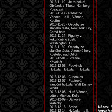
2013-11-10 - Je to holka!,
Obrázek z Tibetu, Nürnberg,
Posázaví
2013-11-17 - Radostné
Vánoce I. a II., Vánoce,
Kouřim
2013-11-23 - Ozdoby ze
slaného těsta, New York City,
Černá hora
2013-11-24 - Figurky z
kukuřičného šustí,
Washington D.C.
2013-11-30 - Ozdoby ze
slaného těsta, Jizerské hory,
Kostelec nad Orlicí
2013-12-01 - Strážné,
Křivoklát
2013-12-05 - Podvinek
Hvězda, Hvězda I., Hvězda
II.
2013-12-06 - Cupcakes
2013-12-07 - Papírová
vánoční hvězda, Walt Disney
World
2013-12-08 - Hurá Vánoce,
Léto s Mickou, Kelly
2013-12-09 - Dárkové
krabičky
Název:
B
2013-12-13 - Srdce
2013-12-14 - Hvězda I. a II.
Vytvoře