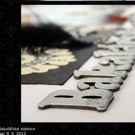
akalářské státnice
no:
8. 5. 2013