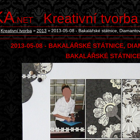
KA
Kreativní tvorba
.NET
Kreativní tvorba
2013
2013-05-08 - Bakalářské státnice, Diamanto
2013-05-08 - BAKALÁŘSKÉ STÁTNICE, D
BAKALÁŘSKÉ STÁTNIC