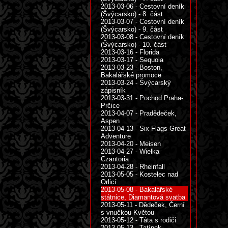
2013-03-06 - Cestovní deník
(Švýcarsko) - 8. část
2013-03-07 - Cestovní deník
(Švýcarsko) - 9. část
2013-03-08 - Cestovní deník
(Švýcarsko) - 10. část
2013-03-16 - Florida
2013-03-17 - Sequoia
2013-03-23 - Boston,
Bakalářské promoce
2013-03-24 - Švýcarský
zápisník
2013-03-31 - Pochod Praha-
Prčice
2013-04-07 - Pradědeček,
Aspen
2013-04-13 - Six Flags Great
Adventure
2013-04-20 - Meisen
2013-04-27 - Wielka
Czantoria
2013-04-28 - Rheinfall
2013-05-05 - Kostelec nad
Orlicí
2013-05-08 - Bakalářské
státnice, Diamantová svatba
2013-05-11 - Dědeček, Černí
s vnučkou Květou
2013-05-12 - Táta s rodiči
2013-05-13 - Tatínek