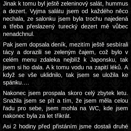
Jinak k tomu byl ještě zeleninový salát, hummus
a dezert. Vyjma salátu jsem od každého něco
nechala, ze salonku jsem byla trochu najedená
a třeba přeslazený turecký dezert mě vůbec
nenadchnul.
Pak jsem dopsala deník, mezitím ještě sesbírali
tácy a dorazili se zeleným čajem, což bylo v
celém menu zdaleka nejblíž k Japonsku, tak
jsem si ho dala. A k tomu vodu na zapití léků. A
když se vše uklidnilo, tak jsem se uložila ke
spánku….
Nakonec jsem prospala skoro celý zbytek letu.
Snažila jsem se pít a tím, že jsem měla celou
řadu pro sebe, jsem mohla na WC, kde jsem
nakonec byla za let třikrát.
Asi 2 hodiny před přistáním jsme dostali druhé