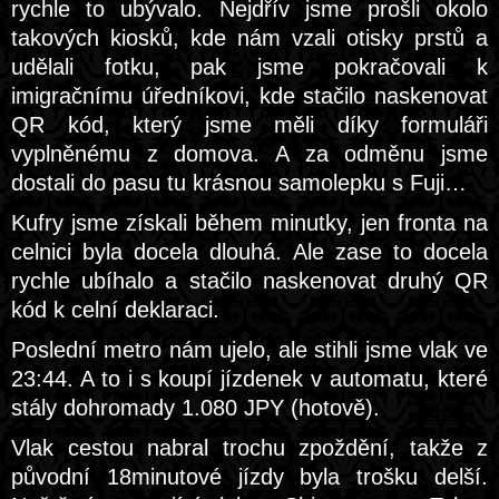
rychle to ubývalo. Nejdřív jsme prošli okolo
takových kiosků, kde nám vzali otisky prstů a
udělali fotku, pak jsme pokračovali k
imigračnímu úředníkovi, kde stačilo naskenovat
QR kód, který jsme měli díky formuláři
vyplněnému z domova. A za odměnu jsme
dostali do pasu tu krásnou samolepku s Fuji…
Kufry jsme získali během minutky, jen fronta na
celnici byla docela dlouhá. Ale zase to docela
rychle ubíhalo a stačilo naskenovat druhý QR
kód k celní deklaraci.
Poslední metro nám ujelo, ale stihli jsme vlak ve
23:44. A to i s koupí jízdenek v automatu, které
stály dohromady 1.080 JPY (hotově).
Vlak cestou nabral trochu zpoždění, takže z
původní 18minutové jízdy byla trošku delší.