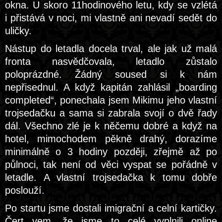
okna. U skoro 11hodinového letu, kdy se vzlétá
i přistává v noci, mi vlastně ani nevadí sedět do
uličky.
Nástup do letadla docela trval, ale jak už malá
fronta nasvědčovala, letadlo zůstalo
poloprázdné. Žádný soused si k nám
nepřisednul. A když kapitán zahlásil „boarding
completed“, ponechala jsem Mikimu jeho vlastní
trojsedačku a sama si zabrala svojí o dvě řady
dál. Všechno zlé je k něčemu dobré a když na
hotel, mimochodem pěkně drahý, dorazíme
minimálně o 3 hodiny později, zřejmě až po
půlnoci, tak není od věci vyspat se pořádně v
letadle. A vlastní trojsedačka k tomu dobře
poslouží.
Po startu jsme dostali imigrační a celní kartičky.
Čert vem, že jsme to celé vyplnili online