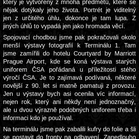
který je vytvořený z mnoha předmětů, které se
nějak dotýkaly jeho života. Portrét je viditelný
jen z určitého úhlu, dokonce je tam lupa. Z
jiných úhlů to vypadá jen jako hromada věcí.
Spojovací chodbou jsme pak pokračovali okolo
menší výstavy fotografií k Terminálu 1. Tam
jsme zamířili do hotelu Courtyard by Marriott
Prague Airport, kde se koná výstava starých
uniforem ČSA pořádaná u příležitosti stého
výročí ČSA. Je to zajímavá podívaná, některé
novější z 90. let si matně pamatuji z provozu.
Jen u výstavy bych asi ocenila víc informací,
nejen rok, který ani někdy není jednoznačný,
ale u dvou výrazně podobných uniforem třeba i
informaci kdo je používal.
Na terminálu jsme pak zabalili kufry do folie a šli
se postavit do fronty na odbavení. Zanedlouho