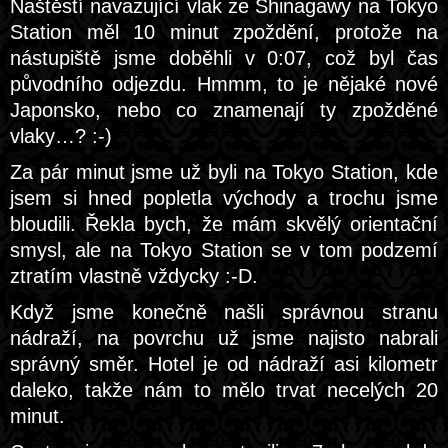
Naštěstí navazující vlak ze Shinagawy na Tokyo
Station měl 10 minut zpoždění, protože na
nástupiště jsme doběhli v 0:07, což byl čas
původního odjezdu. Hmmm, to je nějaké nové
Japonsko, nebo co znamenají ty zpožděné
vlaky…? :-)
Za pár minut jsme už byli na Tokyo Station, kde
jsem si hned popletla východy a trochu jsme
bloudili. Řekla bych, že mám skvělý orientační
smysl, ale na Tokyo Station se v tom podzemí
ztratím vlastně vždycky :-D.
Když jsme konečně našli správnou stranu
nádraží, na povrchu už jsme najisto nabrali
správný směr. Hotel je od nádraží asi kilometr
daleko, takže nám to mělo trvat necelých 20
minut.