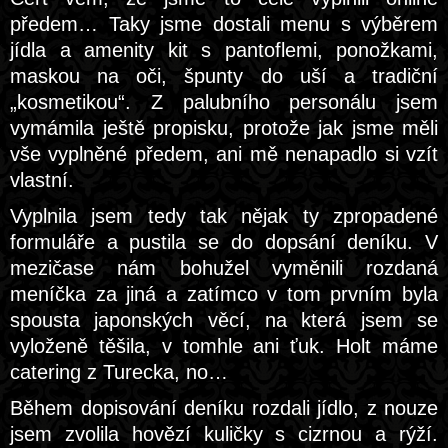
předem… Taky jsme dostali menu s výběrem
jídla a amenity kit s pantoflemi, ponožkami,
maskou na oči, špunty do uší a tradiční
„kosmetikou“. Z palubního personálu jsem
vymámila ještě propisku, protože jak jsme měli
vše vyplněné předem, ani mě nenapadlo si vzít
vlastní.
Vyplnila jsem tedy tak nějak ty zpropadené
formuláře a pustila se do dopsání deníku. V
mezičase nám bohužel vyměnili rozdaná
meníčka za jiná a zatímco v tom prvním byla
spousta japonských věcí, na která jsem se
vyloženě těšila, v tomhle ani ťuk. Holt máme
catering z Turecka, no…
Během dopisování deníku rozdali jídlo, z nouze
jsem zvolila hovězí kuličky s cizrnou a rýží.