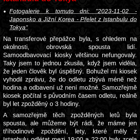
Fotogalerie k tomuto dni: "2023-11-02 -
Japonsko a Jižní Korea - Přelet z Istanbulu do
Tokya"
Na transferové přepážce byla, s ohledem na
okolnosti, obrovská spousta lidí.
Samoodbavovací kiosky většinou nefungovaly.
Taky jsem to jednou zkusila, když jsem viděla,
že jeden člověk byl úspěšný. Bohužel mi kiosek
vyhodil zprávu, že do odletu zbývá méně než
hodina a odbavení už není možné. Samozřejmě
kiosek počítal s původním časem odletu, reálně
byl let zpožděný o 3 hodiny.
A samozřejmě těch zpožděných letů byla
spousta, ale můžeme být rádi, že máme jen
tříhodinové zpoždění, lety, které měly z
Istanbulu odlétat mezi 19:00 a 22:00 byly zcela