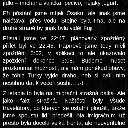
jídlo – míchaná vajíčka, pečivo, nějaký jogurt.
Při přistání jsme míjeli Ósaku, ale jinak jsme
nalétávali přes vodu. Stejně byla tma, ale na
druhé straně by jinak byla vidět Fuji.
Přistáli jsme ve 22:47, plánovaný zpožděný
přílet byl ve 22:45. Papírově jsme tedy měli
zpoždění 3:02, v aplikaci to ale ukazovalo
zpoždění dokonce 3:08. Budeme muset
prozkoumat možnosti, ale mám poněkud obavy,
že tohle Turky vyjde draho, neb si kvůli nim
nestihnu dát k večeři sushi… :-)
Z letadla to byla na imigrační strašná dálka. Ale
jako fakt strašná. Naštěstí byly všude
travelátory, po kterých se ostatní ploužili, takže
jsme spoustu lidí předešli. Na imigračním už
přesto byla docela velká fronta, ale neuvěřitelně