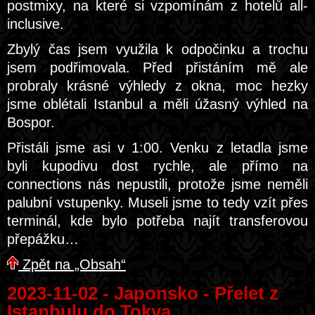
postmixy, na které si vzpomínám z hotelů all-
inclusive.
Zbylý čas jsem využila k odpočinku a trochu
jsem podřimovala. Před přistáním mě ale
probraly krásné výhledy z okna, moc hezky
jsme oblétali Istanbul a měli úžasný výhled na
Bospor.
Přistáli jsme asi v 1:00. Venku z letadla jsme
byli kupodivu dost rychle, ale přímo na
connections nás nepustili, protože jsme neměli
palubní vstupenky. Museli jsme to tedy vzít přes
terminál, kde bylo potřeba najít transferovou
přepážku…
Zpět na „Obsah“
2023-11-02 - Japonsko - Přelet z
Istanbulu do Tokya