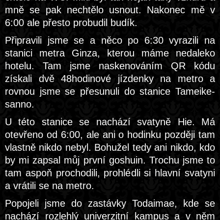
mně se pak nechtělo usnout. Nakonec mě v
6:00 ale přesto probudil budík.
Připravili jsme se a něco po 6:30 vyrazili na
stanici metra Ginza, kterou máme nedaleko
hotelu. Tam jsme naskenováním QR kódu
získali dvě 48hodinové jízdenky na metro a
rovnou jsme se přesunuli do stanice Tameike-
sanno.
U této stanice se nachází svatyně Hie. Má
otevřeno od 6:00, ale ani o hodinku později tam
vlastně nikdo nebyl. Bohužel tedy ani nikdo, kdo
by mi zapsal můj první goshuin. Trochu jsme to
tam aspoň prochodili, prohlédli si hlavní svatyni
a vrátili se na metro.
Popojeli jsme do zastávky Todaimae, kde se
nachází rozlehlý univerzitní kampus a v něm