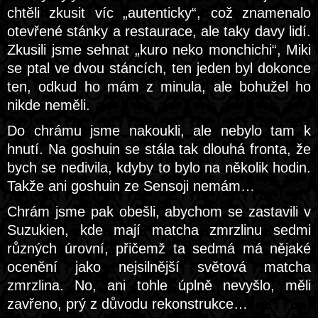
chtěli zkusit víc „autenticky“, což znamenalo
otevřené stánky a restaurace, ale taky davy lidí.
Zkusili jsme sehnat „kuro neko monchichi“, Miki
se ptal ve dvou stáncích, ten jeden byl dokonce
ten, odkud ho mám z minula, ale bohužel ho
nikde neměli.
Do chrámu jsme nakoukli, ale nebylo tam k
hnutí. Na goshuin se stála tak dlouhá fronta, že
bych se nedivila, kdyby to bylo na několik hodin.
Takže ani goshuin ze Sensoji nemám…
Chrám jsme pak obešli, abychom se zastavili v
Suzukien, kde mají matcha zmrzlinu sedmi
různých úrovní, přičemž ta sedmá má nějaké
ocenění jako nejsilnější světová matcha
zmrzlina. No, ani tohle úplně nevyšlo, měli
zavřeno, prý z důvodu rekonstrukce…