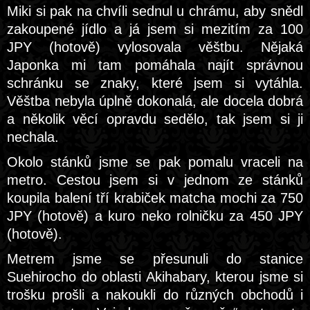
Miki si pak na chvíli sednul u chrámu, aby snědl
zakoupené jídlo a já jsem si mezitím za 100
JPY (hotově) vylosovala věštbu. Nějaká
Japonka mi tam pomáhala najít správnou
schránku se znaky, které jsem si vytáhla.
Věštba nebyla úplně dokonalá, ale docela dobrá
a několik věcí opravdu sedělo, tak jsem si ji
nechala.
Okolo stánků jsme se pak pomalu vraceli na
metro. Cestou jsem si v jednom ze stánků
koupila balení tří krabiček matcha mochi za 750
JPY (hotově) a kuro neko rolničku za 450 JPY
(hotově).
Metrem jsme se přesunuli do stanice
Suehirocho do oblasti Akihabary, kterou jsme si
trošku prošli a nakoukli do různých obchodů i