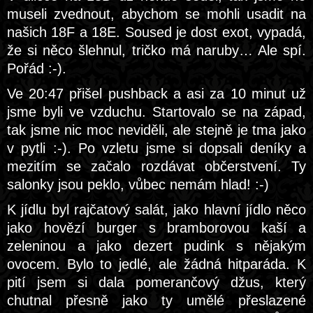
museli zvednout, abychom se mohli usadit na
našich 18F a 18E. Soused je dost exot, vypadá,
že si něco šlehnul, tričko má naruby… Ale spí.
Pořád :-).
Ve 20:47 přišel pushback a asi za 10 minut už
jsme byli ve vzduchu. Startovalo se na západ,
tak jsme nic moc neviděli, ale stejně je tma jako
v pytli :-). Po vzletu jsme si dopsali deníky a
mezitím se začalo rozdávat občerstvení. Ty
salonky jsou peklo, vůbec nemám hlad! :-)
K jídlu byl rajčatový salát, jako hlavní jídlo něco
jako hovězí burger s bramborovou kaší a
zeleninou a jako dezert pudink s nějakým
ovocem. Bylo to jedlé, ale žádná hitparáda. K
pití jsem si dala pomerančový džus, který
chutnal přesně jako ty umělé přeslazené