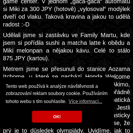
game center. V jednom „gača-gača“ automatu
si Miki za 300 JPY (hotově) „vylosoval“ modýlek
dveří od vlaku. Taková kravina a jakou to udělá
radost :-D
Udělali jsme si zastávku ve Family Martu, kde
jsem si pořídila sushi a matcha latte k obědu a
Miki melonpan a nějakou kávu. Celé to stálo
875 JPY (kartou).
Metrem jsme se přesunuli do stanice Aozama
Itchome, u které se nachází Honda Welcome
Plaza, Mají tam vystavené třeba robota Akimo,
Tento web používá k analýze návštěvnosti a
ale i „kei car“, jedno jsme jim pořádně
zobrazování reklam soubory cookie. Používáním
prozkoumali. Byla tam velmi sympatická
tohoto webu s tím souhlasíte.
Více informací...
ochranka, pán starší, ale mluvil anglicky. Jestli
se něco od naší poslední návštěvy drasticky
OK!
zlepšilo, tak je to úroveň angličtiny. Říká se, že
prý je to důsledek olympiády. Uvidíme, jak to