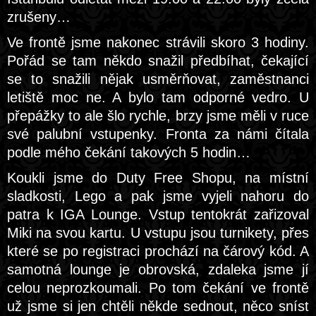
zrušeny…
Ve frontě jsme nakonec strávili skoro 3 hodiny.
Pořád se tam někdo snažil předbíhat, čekající
se to snažili nějak usměrňovat, zaměstnanci
letiště moc ne. A bylo tam odporné vedro. U
přepážky to ale šlo rychle, brzy jsme měli v ruce
své palubní vstupenky. Fronta za námi čítala
podle mého čekání takových 5 hodin…
Koukli jsme do Duty Free Shopu, na místní
sladkosti, Lego a pak jsme vyjeli nahoru do
patra k IGA Lounge. Vstup tentokrát zařizoval
Miki na svou kartu. U vstupu jsou turnikety, přes
které se po registraci prochází na čárový kód. A
samotná lounge je obrovská, zdaleka jsme jí
celou neprozkoumali. Po tom čekání ve frontě
už jsme si jen chtěli někde sednout, něco sníst