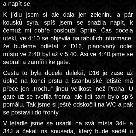
a napít se.
K jídlu jsem si ale dala jen zeleninu a pár
kousků sýra, spíš jsem se snažila napít, k
čemuž mi dobře posloužil Sprite. Čas docela
utekl, ve 4:10 se objevila na tabulích informace,
že budeme odlétat z D16, plánovaný odlet
místo ve 2:40 byl až v 5:40. Asi ve 4:40 jsme se
sebrali a zamířili ke gate.
Cesta to byla docela daleká, D16 je zase až
úplně na konci prstu a istanbulské letiště má
přece jen „trochu“ jinou velikost, než Praha. U
gate už se tvořila fronta, ale lidí tam bylo spíš
pomálu. Tak jsme si ještě odskočili na WC a pak
se postavili do fronty.
V letadle jsme se usadili na svá místa 34H a
34J a čekali na souseda, který bude sedět u