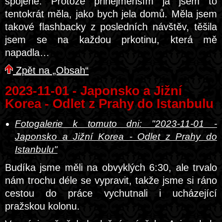
spojené. Protože přinejmenším já jsem to
tentokrát měla, jako bych jela domů. Měla jsem
takové flashbacky z posledních návštěv, těšila
jsem se na každou prkotinu, která mě
napadla…
Zpět na „Obsah“
2023-11-01 - Japonsko a Jižní
Korea - Odlet z Prahy do Istanbulu
Fotogalerie k tomuto dni: "2023-11-01 -
Japonsko a Jižní Korea - Odlet z Prahy do
Istanbulu"
Budíka jsme měli na obvyklých 6:30, ale trvalo
nám trochu déle se vypravit, takže jsme si ráno
cestou do práce vychutnali i ucházející
pražskou kolonu.