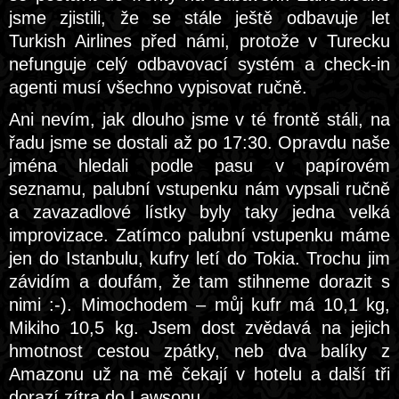
jsme zjistili, že se stále ještě odbavuje let
Turkish Airlines před námi, protože v Turecku
nefunguje celý odbavovací systém a check-in
agenti musí všechno vypisovat ručně.
Ani nevím, jak dlouho jsme v té frontě stáli, na
řadu jsme se dostali až po 17:30. Opravdu naše
jména hledali podle pasu v papírovém
seznamu, palubní vstupenku nám vypsali ručně
a zavazadlové lístky byly taky jedna velká
improvizace. Zatímco palubní vstupenku máme
jen do Istanbulu, kufry letí do Tokia. Trochu jim
závidím a doufám, že tam stihneme dorazit s
nimi :-). Mimochodem – můj kufr má 10,1 kg,
Mikiho 10,5 kg. Jsem dost zvědavá na jejich
hmotnost cestou zpátky, neb dva balíky z
Amazonu už na mě čekají v hotelu a další tři
dorazí zítra do Lawsonu.