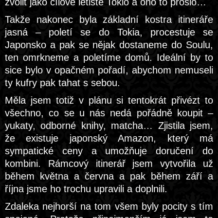
zvolit jako cílové letiště Tokio a ono to prošlo…
Takže nakonec byla základní kostra itineráře
jasná – poletí se do Tokia, procestuje se
Japonsko a pak se nějak dostaneme do Soulu,
ten omrkneme a poletíme domů. Ideální by to
sice bylo v opačném pořadí, abychom nemuseli
ty kufry pak tahat s sebou.
Měla jsem totiž v plánu si tentokrát přivézt to
všechno, co se u nás nedá pořádně koupit –
yukaty, odborné knihy, matcha… Zjistila jsem,
že existuje japonský Amazon, který má
sympatické ceny a umožňuje doručení do
kombini. Rámcový itinerář jsem vytvořila už
během května a června a pak během září a
října jsme ho trochu upravili a doplnili.
Zdaleka nejhorší na tom všem byly pocity s tím