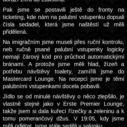
Pak jsme se postavili ještě do fronty na
ticketing, kde nám na palubní vstupenku dopsali
čísla sedadel, která jsme naštěstí už měli
přidělená.
Na imigračním jsme museli přes ruční kontrolu,
neb ručně psané palubní vstupenky logicky
nemají čárový kód pro průchod automatickými
bránami. A protože jsme měli hlad, žízeň a
potřebu návštěvy toalety, zamířili jsme do
Mastercard Lounge. Na recepci jsme je těmi
palubními vstupenkami docela pobavili.
Jídlo se od minulé návštěvy o něco zlepšilo, je
vlastně stejné jako v Erste Premier Lounge,
takže jsem si dala kuřecí řízečky a zeleninu a k
tomu pomerančový džus. V 19:05, kdy jsme
měli odlétat, jsme stále seděli v salonku…