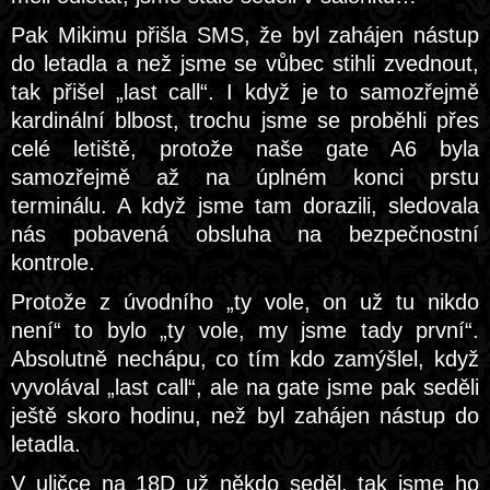
Pak Mikimu přišla SMS, že byl zahájen nástup
do letadla a než jsme se vůbec stihli zvednout,
tak přišel „last call“. I když je to samozřejmě
kardinální blbost, trochu jsme se proběhli přes
celé letiště, protože naše gate A6 byla
samozřejmě až na úplném konci prstu
terminálu. A když jsme tam dorazili, sledovala
nás pobavená obsluha na bezpečnostní
kontrole.
Protože z úvodního „ty vole, on už tu nikdo
není“ to bylo „ty vole, my jsme tady první“.
Absolutně nechápu, co tím kdo zamýšlel, když
vyvolával „last call“, ale na gate jsme pak seděli
ještě skoro hodinu, než byl zahájen nástup do
letadla.
V uličce na 18D už někdo seděl, tak jsme ho