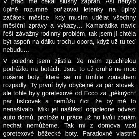
V práci mě čekal slušný zápřah. Asi nebylo
úplně rozumné pořizovat letenky na úplný
začátek měsíce, kdy musím udělat všechny
měsíční zprávy a výkazy… Kamarádka navíc
řeší závažný rodinný problém, tak jsem jí chtěla
být aspoň na dálku trochu opora, když už tu teď
nebudu...
V poledne jsem zjistila, že mám zpuchřelou
podrážku na botách. Jsou to už druhé ne moc
nošené boty, které se mi tímhle způsobem
rozpadly. Ty první byly obyčejné za pár stovek,
ale tohle byly goretexové od Ecco za „pěkných“
pár tisícovek a nemůžu říct, že by mě to
nenaštvalo. Miki jel naštěstí odpoledne odvézt
auto domů, protože u práce už ho kvůli zónám
nechat nemůžeme. Tak mi z domova vzal
goretexové běžecké boty. Paradoxně vlastně