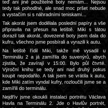
teď ani jiné použitelné boty nemám... Nejsou
tedy tak pohodlné, ale snad moc pršet nebude
a vystačím si s náhradními teniskami…
Tak akorát jsem dodělala poslední papíry a vše
připravila na přesun na letiště. Miki s tátou
dorazil tak akorát, dovezené boty jsem dala do
kufru, všechno jsme posbírali a vyrazili k autu.
Na letiště řídil Miki, takže mě vysadil u
Terminálu 2 a já zamířila do suvenýrů, abych
zjistila, že zavírají v 15:00. Bylo půl čtvrté.
Výroční knihu se tedy ani nad druhý pokus
koupit nepodařilo. A tak jsem se vrátila k autu,
kde Miki zatím vyndal kufry, rozloučili jsme se a
zamířili do terminálu.
Nejdřív jsme okoukli instalaci portrétu Václava
Havla na Terminálu 2. Jde o Havlův portrét,