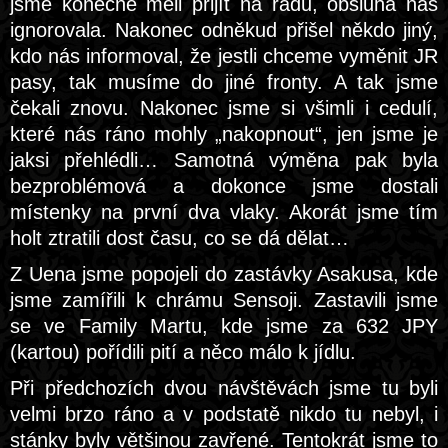
jsme konečně měli přijít na řadu, obsluha nás
ignorovala. Nakonec odněkud přišel někdo jiný,
kdo nás informoval, že jestli chceme vyměnit JR
pasy, tak musíme do jiné fronty. A tak jsme
čekali znovu. Nakonec jsme si všimli i cedulí,
které nás ráno mohly „nakopnout“, jen jsme je
jaksi přehlédli… Samotná výměna pak byla
bezproblémová a dokonce jsme dostali
místenky na první dva vlaky. Akorát jsme tím
holt ztratili dost času, co se dá dělat…
Z Uena jsme popojeli do zastávky Asakusa, kde
jsme zamířili k chrámu Sensoji. Zastavili jsme
se ve Family Martu, kde jsme za 632 JPY
(kartou) pořídili pití a něco málo k jídlu.
Při předchozích dvou návštěvách jsme tu byli
velmi brzo ráno a v podstatě nikdo tu nebyl, i
stánky byly většinou zavřené. Tentokrát jsme to