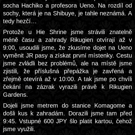
socha Hachiko a profesora Ueno. Na rozdíl od
sochy, která je na Shibuye, je tahle neznámá. A
tedy hezčí…
Protože u Hie Shrine jsme strávili znatelně
méně času a zahrady Rikugien otvírají až v
9:00, usoudili jsme, že zkusíme dojet na Ueno
vyměnit JR pasy a získat první místenky. Cestu
jsme zvládli bez problémů, ale na místě jsme
zjistili, že příslušná přepážka je zavřená a
zřejmě otevírá až v 10:00. A tak jsme po chvíli
čekání na zázrak vyrazili právě k Rikugien
Gardens.
Dojeli jsme metrem do stanice Komagome a
došli kus k zahradám. Dorazili jsme tam před
9:45. Vstupné 600 JPY šlo platit kartou, čehož
jsme využili.