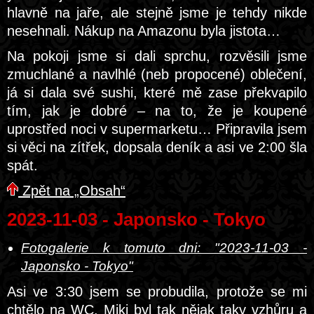
hlavně na jaře, ale stejně jsme je tehdy nikde
nesehnali. Nákup na Amazonu byla jistota…
Na pokoji jsme si dali sprchu, rozvěsili jsme
zmuchlané a navlhlé (neb propocené) oblečení,
já si dala své sushi, které mě zase překvapilo
tím, jak je dobré – na to, že je koupené
uprostřed noci v supermarketu… Připravila jsem
si věci na zítřek, dopsala deník a asi ve 2:00 šla
spát.
Zpět na „Obsah“
2023-11-03 - Japonsko - Tokyo
Fotogalerie k tomuto dni: "2023-11-03 -
Japonsko - Tokyo"
Asi ve 3:30 jsem se probudila, protože se mi
chtělo na WC. Miki byl tak nějak taky vzhůru a