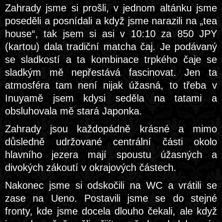
Zahrady jsme si prošli, v jednom altánku jsme
poseděli a posnídali a když jsme narazili na „tea
house“, tak jsem si asi v 10:10 za 850 JPY
(kartou) dala tradiční matcha čaj. Je podávaný
se sladkostí a ta kombinace trpkého čaje se
sladkým mě nepřestává fascinovat. Jen ta
atmosféra tam není nijak úžasná, to třeba v
Inuyamě jsem kdysi seděla na tatami a
obsluhovala mě stará Japonka.
Zahrady jsou každopádně krásné a mimo
důsledně udržované centrální části okolo
hlavního jezera mají spoustu úžasných a
divokých zákoutí v okrajových částech.
Nakonec jsme si odskočili na WC a vrátili se
zase na Ueno. Postavili jsme se do stejné
fronty, kde jsme docela dlouho čekali, ale když