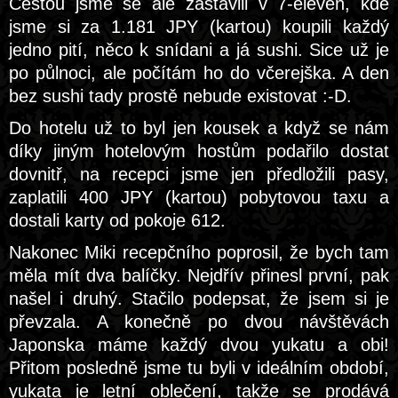
Cestou jsme se ale zastavili v 7-eleven, kde
jsme si za 1.181 JPY (kartou) koupili každý
jedno pití, něco k snídani a já sushi. Sice už je
po půlnoci, ale počítám ho do včerejška. A den
bez sushi tady prostě nebude existovat :-D.
Do hotelu už to byl jen kousek a když se nám
díky jiným hotelovým hostům podařilo dostat
dovnitř, na recepci jsme jen předložili pasy,
zaplatili 400 JPY (kartou) pobytovou taxu a
dostali karty od pokoje 612.
Nakonec Miki recepčního poprosil, že bych tam
měla mít dva balíčky. Nejdřív přinesl první, pak
našel i druhý. Stačilo podepsat, že jsem si je
převzala. A konečně po dvou návštěvách
Japonska máme každý dvou yukatu a obi!
Přitom posledně jsme tu byli v ideálním období,
yukata je letní oblečení, takže se prodává