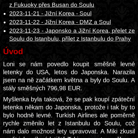
z Fukuoky přes Busan do Soulu
2023-11-21 - Jižní Korea - Soul
2023-11-22 - Jižní Korea - DMZ a Soul
2023-11-23 - Japonsko a Jižní Korea, přelet ze
Soulu do Istanbulu, přílet z Istanbulu do Prahy
Úvod
Loni se nám povedlo koupit směšně levné
letenky do USA, letos do Japonska. Narazila
jsem na ně začátkem května a byly do Soulu. A
stály směšných 796,98 EUR.
Myšlenka byla taková, že se pak koupí zpáteční
letenka někam do Japonska, protože i tak by to
bylo hodně levné. Turkish Airlines ale poměrně
rychle změnilo let z Istanbulu do Soulu, což
nám dalo možnost lety upravovat. A Miki zkusil