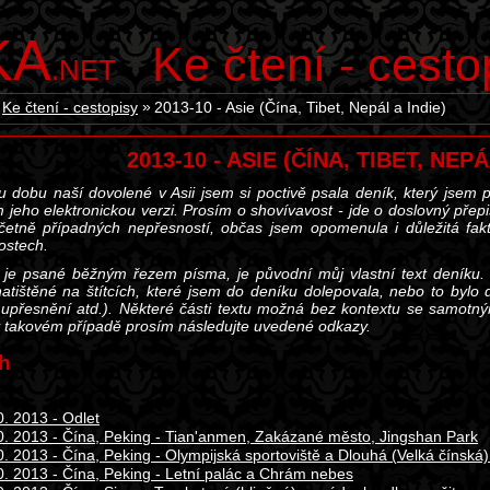
KA
Ke čtení - cesto
.NET
Ke čtení - cestopisy
2013-10 - Asie (Čína, Tibet, Nepál a Indie)
2013-10 - ASIE (ČÍNA, TIBET, NEPÁ
u dobu naší dovolené v Asii jsem si poctivě psala deník, který jsem
m jeho elektronickou verzi. Prosím o shovívavost - jde o doslovný pře
četně případných nepřesností, občas jsem opomenula i důležitá fak
ostech.
 je psané běžným řezem písma, je původní můj vlastní text deníku.
atištěné na štítcích, které jsem do deníku dolepovala, nebo to bylo
 upřesnění atd.). Některé části textu možná bez kontextu se samot
v takovém případě prosím následujte uvedené odkazy.
h
0. 2013 - Odlet
0. 2013 - Čína, Peking - Tian'anmen, Zakázané město, Jingshan Park
0. 2013 - Čína, Peking - Olympijská sportoviště a Dlouhá (Velká čínská
0. 2013 - Čína, Peking - Letní palác a Chrám nebes