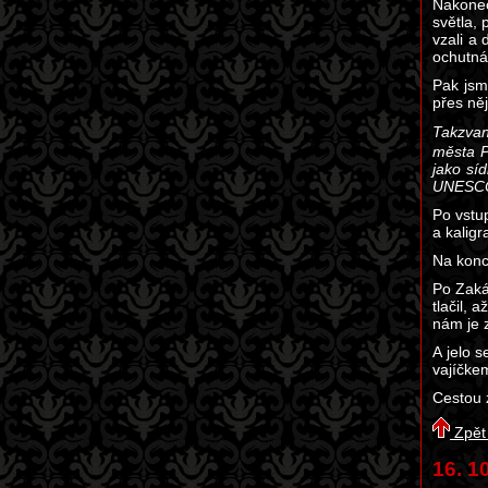
Nakonec
světla, 
vzali a 
ochutnán
Pak jsm
přes ně
Takzvan
města P
jako sí
UNESC
Po vstu
a kaligr
Na konci
Po Zaká
tlačil, 
nám je z
A jelo 
vajíčke
Cestou z
Zpět
16. 1