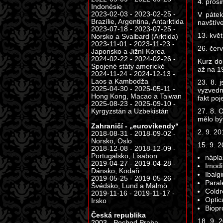
4. prosi
Indonésie
2023-02-03 - 2023-02-25 -
V pátek
Brazílie, Argentina, Antarktida
navštív
2023-07-18 - 2023-07-25 -
13. květ
Norsko a Svalbard (Arktida)
2023-11-01 - 2023-11-23 -
26. čer
Japonsko a Jižní Korea
2024-02-22 - 2024-02-26 -
Kurz dol
Spojené státy americké
až na 19
2024-11-24 - 2024-12-13 -
Laos a Kambodža
23. 8. 
2025-04-30 - 2025-05-11 -
vyzvedn
Hong Kong, Macao a Taiwan
fakt po
2025-08-23 - 2025-09-10 -
27. 8. 
Kyrgyzstán a Uzbekistán
mělo bý
Zahraničí - „eurovíkendy“
2. 9. 20
2018-08-31 - 2018-09-02 -
Norsko, Oslo
15. 9. 2
2018-12-08 - 2018-12-09 -
Portugalsko, Lisabon
nápla
2019-04-27 - 2019-04-28 -
Imod
Dánsko, Kodaň
Ibalgi
2019-05-25 - 2019-05-26 -
Paral
Švédsko, Lund a Malmö
Coldr
2019-11-16 - 2019-11-17 -
Optic
Irsko
Biopr
Česká republika
18. 9. 
2003 - Pochod Praha -