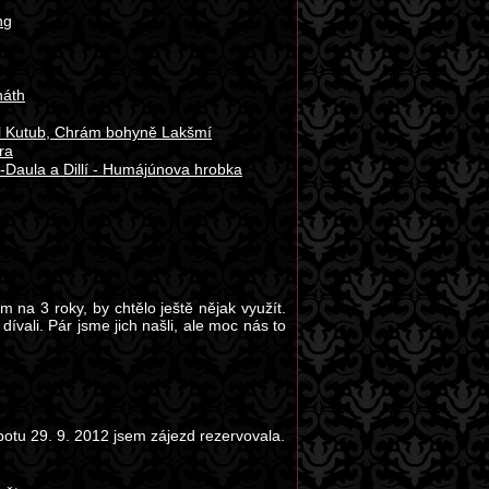
ng
náth
reál Kutub, Chrám bohyně Lakšmí
ra
-Daula a Dillí - Humájúnova hrobka
 na 3 roky, by chtělo ještě nějak využít.
vali. Pár jsme jich našli, ale moc nás to
botu 29. 9. 2012 jsem zájezd rezervovala.