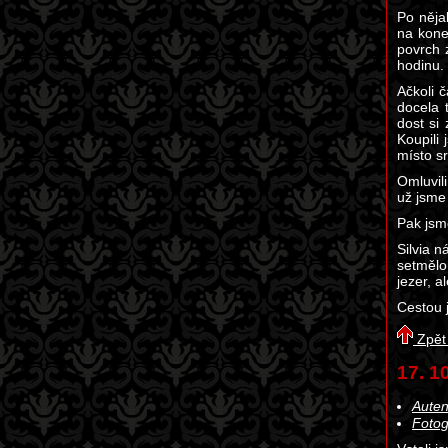
Po nějak
na kone
povrch z
hodinu. 
Ačkoli 
docela 
dost si
Koupili
místo sr
Omluvili
už jsme 
Pak jsme
Silvia n
setmělo 
jezer, a
Cestou 
Zpět
17. 1
Auten
Fotog