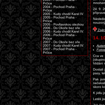
mnohem 
Prčice
2004 - Pochod Praha -
24. 9. 2
Prčice
připrave
2005 - Kudy chodil Karel IV.
2005 - Pochod Praha -
Následo
Prčice
nouzový
2005 - Povltavskou stezkou
2006 - Do Okoře bez oře
Zpět
2006 - Kudy chodil Karel IV.
2006 - Pochod Praha -
14. 1
Prčice
2007 - Do Okoře bez oře
2007 - Kudy chodil Karel IV.
Auten
2007 - Pochod Praha -
Fotog
Prčice
Cca ve 
(skupin
hlídání
Dostali
pasy, l
Pak jsm
nečekal
skoro k
K jídlu
Letěli j