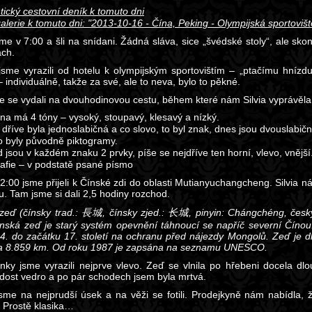
tický cestovní deník k tomuto dni
alerie k tomuto dni: "2013-10-16 - Čína, Peking - Olympijská sportoviš
jsme v 7:00 a šli na snídani. Žádná sláva, sice „švédské stoly“, ale sk
ch.
jsme vyrazili od hotelu k olympijským sportovištím – „ptačímu hnízdu“
– individuálně, takže za své, ale to neva, bylo to pěkné.
e se vydali na dvouhodinovou cestu, během které nám Silvia vyprávěla 
ina má 4 tóny – vysoký, stoupavý, klesavý a nízký.
 dříve byla jednoslabičná a co slovo, to byl znak, dnes jsou dvouslabičná
 byly původně piktogramy.
 jsou v každém znaku 2 prvky, píše se nejdříve ten horní, vlevo, vnější
rafie – v podstatě psané písmo
2:00 jsme přijeli k Čínské zdi do oblasti Mutianyuchangcheng. Silvia n
u. Tam jsme si dali 2,5 hodiny rozchod.
zeď (čínsky trad.: 長城, čínsky zjed.: 长城, pinyin: Chángchéng, česk
ínská zeď je starý systém opevnění táhnoucí se napříč severní Číno
4. do začátku 17. století na ochranu před nájezdy Mongolů. Zeď je 
a 8.859 km. Od roku 1987 je zapsána na seznamu UNESCO.
nky jsme vyrazili nejprve vlevo. Zeď se vlnila po hřebeni docela dl
dost vedro a po pár schodech jsem byla mrtvá.
 jsme na nejprudší úsek a na věži se fotili. Prodejkyně nám nabídla, 
 Prostě klasika…