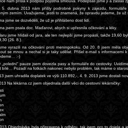
nce nám přišla k podpisu pojistná smlouva. Podepsali jsme jí a zaslali z
 5. dubna 2013 nám přišly podrobné pokyny k zájezdu, formuláře
eným zemím. Uvažujeme, jestli to znamená, že opravdu jedeme, že už se
na jsme se dozvěděli, že už je přihlášeno dost lidí.
vna jsem psala doc. Maďarovi, abych si upřesnila očkování a léky.
aru jsme hlídali od jara, ale ten nejlepší jsme propásli, takže 19,60 b
,30 (26. 8.).
jsme vyrazili na očkování proti meningokoku. Od 20. 8 jsem měla obj
out se mnou a nechal si je taky udělat. Přišel e-mail s informacemi k
jedeme… :-)
O „polední“ pauze jsem dovezla pasy a formuláře do cestovky. Uvidíme,
t bílé… Pozadí na fotkách nakonec nebylo problém, tak máme o staro
13 jsem uhradila doplatek ve výši 110.892,-, 4. 9. 2013 jsme dostali no
013 Na lékárna.cz jsem objednala další věci do cestovní lékárničky:
sti
ium
n
en
ex
alm
on
2013 Objednávka byla připravena k odběru, tak jsem pro to dojela a je