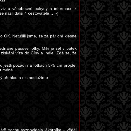
pět.
 víz a všeobecné pokyny a informace k
 našli další 4 cestovatelé… :-)
ylo OK. Netušili jsme, že za pár dní klesne
ednané pasové fotky. Miki je šel v pátek
 získání víza do Číny a Indie. Zdá se, že
 jestli pozadí na fotkách 5×5 cm projde,
st méně.
vý přehled a nic nedlužíme.
ště trochu vyzpovídala lékárníka – věděl