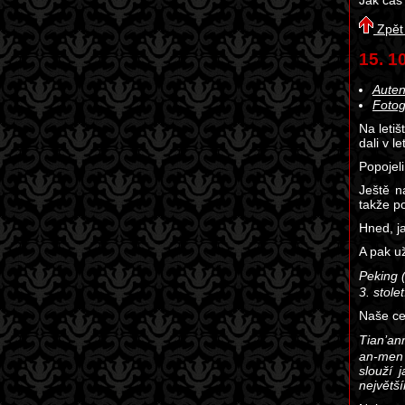
Jak čas
Zpět
15. 1
Auten
Fotog
Na letiš
dali v l
Popojeli
Ještě n
takže po
Hned, ja
A pak u
Peking (
3. stole
Naše ce
Tian’an
an-men 
slouží 
největš