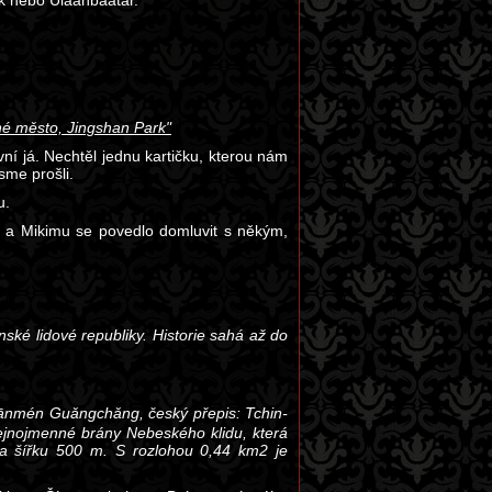
sk nebo Ulaanbaatar.
né město, Jingshan Park"
vní já. Nechtěl jednu kartičku, kterou nám
sme prošli.
u.
stí a Mikimu se povedlo domluvit s někým,
ínské lidové republiky. Historie sahá až do
nmén Guǎngchǎng, český přepis: Tchin-
jnojmenné brány Nebeského klidu, která
a šířku 500 m. S rozlohou 0,44 km2 je