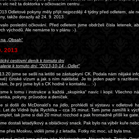
víc než ta doktorka v očkovacím centru…
013 Odletové pokyny měly přijít nejpozději 4 týdny před odletem, ale ne
ny, takže dorazily až 24. 9. 2013.
valo poslední očkování. Před odletem jsme obdrželi čísla letenek, aby
ch východů. Ale nemáme to v plánu :-).
 na „Obsah“
0. 2013
tický cestovní deník k tomuto dni
alerie k tomuto dni: "2013-10-14 - Odlet"
13.20 jsme se sešli na letišti se zástupkyní CK. Podala nám nějaké i
ové) čínské vízum a jak s ním nakládat. Je to jeden papír s razítkem,
 nám, že prý jsme byli s CK hodně v kontaktu… :-)
 jsme k tomu i instrukce a každá „skupinka“ navíc i kopii. Všechno n
etenka, pokyny, průvodce a deníček.
e si došli do McDonald’s na jídlo, prohlédli si výstavu v odletové h
i. Let do Vídně byla Rychlíka – cca 35 minut. Tam jsme zamířili k v
omplet, tak jsme si dali 20 minut rozchod a pak hromadně přišli ke ga
 jsme dostali letadýlkový a obláčkový snack. Pak bylo na výběr kuře ne
sme přes Moskvu, viděli jsme jí z letadla. Fotky nic moc, už byla tma.