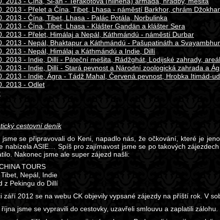
0. 2013 - Čína, Si-an - Terakotová (hliněná) armáda, hradby, mešita
0. 2013 - Přelet a Čína, Tibet, Lhasa - náměstí Barkhor, chrám Džokha
0. 2013 - Čína, Tibet, Lhasa - Palác Potála, Norbulinka
0. 2013 - Čína, Tibet, Lhasa - Klášter Gandän a klášter Sera
0. 2013 - Přelet, Himálaj a Nepál, Káthmándú - náměstí Durbar
0. 2013 - Nepál, Bhaktapur a Káthmándú - Pašupatináth a Svayambhu
0. 2013 - Nepál, Himálaj a Káthmándú a Indie, Dillí
0. 2013 - Indie, Dillí - Páteční mešita, Rádžghát, Lodijské zahrady, a
0. 2013 - Indie, Dillí - Stará pevnost a Národní zoologická zahrada a Ág
0. 2013 - Indie, Ágra - Tádž Mahal, Červená pevnost, Hrobka Itimád-ud
0. 2013 - Odlet
r
tický cestovní deník
 jsme se připravovali do Keni, napadlo nás, že očkování, které je jenom
e nabízela ASIE… Spíš pro zajímavost jsme se po takových zájezdech dí
tilo. Nakonec jsme ale super zájezd našli:
 CHINA TOURS
 Tibet, Nepál, Indie
d z Pekingu do Dillí
i září 2012 se na webu CK objevily vypsané zájezdy na příští rok. V so
října jsme se vypravili do cestovky, uzavřeli smlouvu a zaplatili zálohu.