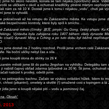
 jsme ho skoro neviděli, konala se tam nějaká
(sportovní)
akce. Vidě
prošli se uličkami v okolí a ochutnali knedlíčky plněné mletým vepřovým –
dali nám za ně 10 ¥. Dostali jsme k tomu i nějakou „vodu“, chutí jak výv
í jsme to vyhodili.
e pokračovali až ke vstupu do Zakázaného města. Ke vstupu jsme do
jaké bezpečnostní kontroly, které byly spíš k smíchu…
é Zakázané město (čínsky: 故宫, pinyin: Gu Gong, český přepis: Ku Ku
ekingu. Výstavba byla zahájena roku 1407 během vlády dynastie Min
dlo císařů dynastií Ming a Čching a po tuto dobu byl běžně nepříst
O.
pu jsme dostali na 2 hodiny rozchod. Prošli jsme vrchem celé Zakázan
afie. Na boční uličky nebyl čas a síla…
 jsme koupili slona do sbírky za 26 ¥.
zaném městě jsme šli do parku Jingshan na vyhlídku. Delegátku tam od
až jí nabídl čajový obřad zdarma (původně za 20 ¥). Šli jsme, ochutnali s
ačali nabízet k prodeji, odešli jsme.
se na pekingskou kachnu. Začalo se výukou ovládání hůlek, lidem to 
m, chřest (pikantní), omelety a skvělé (!) smažené cosi s topingem a
 jídla jsme si koupili nějaké pití – vodu a jasmínový čaj.
 na „Obsah“
0. 2013