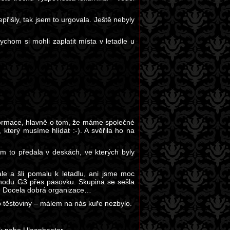
přišly, tak jsem to urgovala. Ještě nebyly
chom si mohli zaplatit místa v letadle u
nformace, hlavně o tom, že máme společné
 který musíme hlídat :-). A svěřila ho na
ám to předala v deskách, ve kterých byly
ale a šli pomalu k letadlu, ani jsme moc
ýchodu G3 přes pasovku. Skupina se sešla
te. Docela dobrá organizace…
bo těstoviny – málem na nás kuře nezbylo.