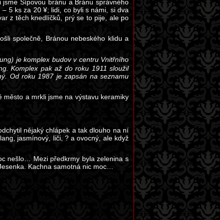
li jsme Šípovou bránu a Bránu správného
 5 ks za 20 ¥; lidi, co byli s námi, si dva
ar z těch knedlíčků, prý se to pije, ale po
šli společně, Bránou nebeského klidu a
ng) je komplex budov v centru Vnitřního
g. Komplex pak až do roku 1911 sloužil
upný. Od roku 1987 je zapsán na seznamu
é město a mrkli jsme na výstavu keramiky
chytil nějaký chlápek a tak dlouho na ní
lang, jasmínový, liči, ? a ovocný, ale když
moc nešlo… Mezi předkrmy byla zelenina s
 lá Jesenka. Kachna samotná nic moc…