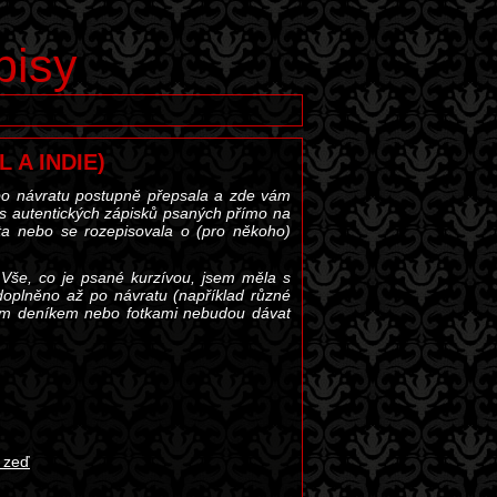
pisy
L A INDIE)
 po návratu postupně přepsala a zde vám
pis autentických zápisků psaných přímo na
ta nebo se rozepisovala o (pro někoho)
 Vše, co je psané kurzívou, jsem měla s
 doplněno až po návratu (například různé
ným deníkem nebo fotkami nebudou dávat
) zeď