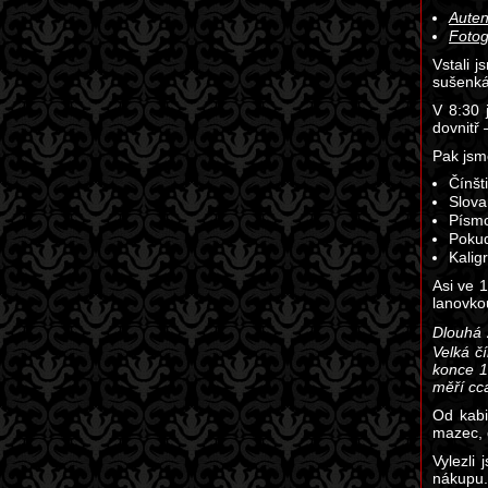
Auten
Fotog
Vstali 
sušenká
V 8:30 
dovnitř 
Pak jsm
Čínšt
Slova
Písmo
Pokud
Kalig
Asi ve 1
lanovko
Dlouhá 
Velká č
konce 1
měří cc
Od kabi
mazec, 
Vylezli
nákupu.