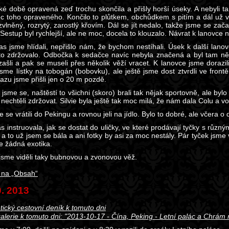
é době opravená zeď trochu skončila a přišly horší úseky. A nebyli tam
c toho opraveného. Končilo to plůtkem, obchůdkem s pitím a dál už v
vlněný, rozrytý, zarostlý křovím. Dál se jít nedalo, takže jsme se zača
Sestup byl rychlejší, ale ne moc, docela to klouzalo. Návrat k lanovce n
čas jsme hlídali, nepřišlo nám, že bychom nestíhali. Úsek k další lanov
to zdržovalo. Odbočka k sedačce navíc nebyla značená a byl tam něja
 zašli a pak se museli přes několik věží vracet. K lanovce jsme dorazil
 jsme lístky na tobogán (bobovku), ale ještě jsme dost ztvrdli ve fro
azu jsme přišli jen o 20 m pozdě.
 jsme se, naštěstí to všichni (skoro) brali tak nějak sportovně, ale bylo
nechtěli zdržovat. Silvie byla ještě tak moc milá, že nám dala Colu a 
 se vrátili do Pekingu a rovnou jeli na jídlo. Bylo to dobré, ale včera o do
ás instruovala, jak se dostat do uličky, ve které prodávají tyčky s růz
a to už jsem se bála a ani fotky by asi za moc nestály. Pár tyček jsme 
le žádná exotika.
jsme viděli taky bubnovou a zvonovou věž.
 na „Obsah“
0. 2013
tický cestovní deník k tomuto dni
alerie k tomuto dni: "2013-10-17 - Čína, Peking - Letní palác a Chrám