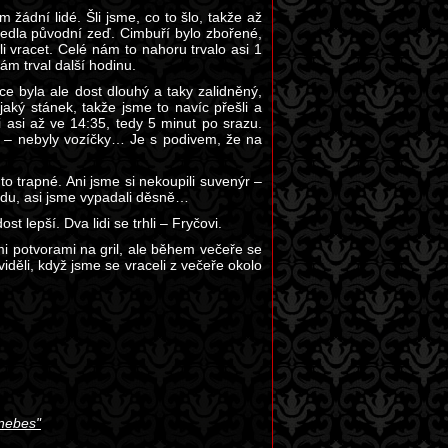
 žádní lidé. Šli jsme, co to šlo, takže až
edla původní zeď. Cimbuří bylo zbořené,
li vracet. Celé nám to nahoru trvalo asi 1
ám trval další hodinu.
ce byla ale dost dlouhý a taky zalidněný,
ký stánek, takže jsme to navíc přešli a
i asi až ve 14:35, tedy 5 minut po srazu.
ntě – nebyly vozíčky… Je s podivem, že na
 to trapné. Ani jsme si nekoupili suvenýr –
vodu, asi jsme vypadali děsně…
st lepší. Dva lidi se trhli – Fryčovi.
nými potvorami na gril, ale během večeře se
viděli, když jsme se vraceli z večeře okolo
 nebes"