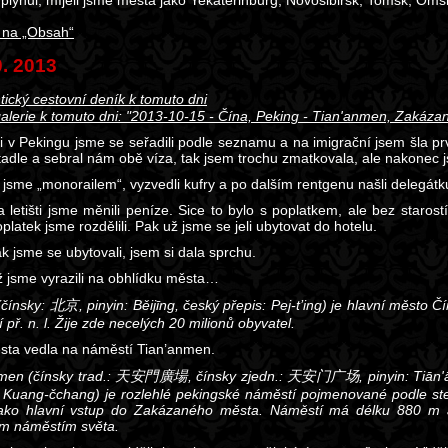
 plynul, míjeli jsme města jako Yekaterinburg, Novosibirsk, Tomsk, Om
 na „Obsah“
0. 2013
tický cestovní deník k tomuto dni
alerie k tomuto dni: "2013-10-15 - Čína, Peking - Tian'anmen, Zakáza
ti v Pekingu jsme se seřadili podle seznamu a na imigrační jsem šla pr
etadle a sebral nám obě víza, tak jsem trochu zmatkovala, ale nakonec j
 jsme „monorailem“, vyzvedli kufry a po dalším rentgenu našli delegátk
a letišti jsme měnili peníze. Sice to bylo s poplatkem, ale bez staro
platek jsme rozdělili. Pak už jsme se jeli ubytovat do hotelu.
k jsme se ubytovali, jsem si dala sprchu.
ž jsme vyrazili na obhlídku města…
čínsky: 北京, pinyin: Běijīng, český přepis: Pej-t’ing) je hlavní město Č
tí př. n. l. Žije zde necelých 20 milionů obyvatel.
sta vedla na náměstí Tian’anmen.
men (čínsky trad.: 天安門廣場, čínsky zjedn.: 天安门广场, pinyin: Tiān'ā
Kuang-čchang) je rozlehlé pekingské náměstí pojmenované podle ste
jako hlavní vstup do Zakázaného města. Náměstí má délku 880 m 
ím náměstím světa.