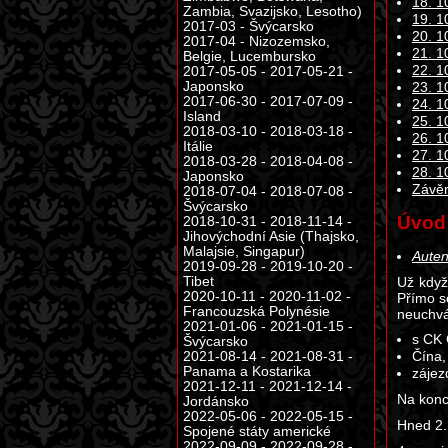
18. 1
Zambia, Svazijsko, Lesotho)
19. 1
2017-03 - Švýcarsko
20. 1
2017-04 - Nizozemsko,
21. 1
Belgie, Lucembursko
22. 1
2017-05-05 - 2017-05-21 -
Japonsko
23. 1
2017-06-30 - 2017-07-09 -
24. 1
Island
25. 1
2018-03-10 - 2018-03-18 -
26. 1
Itálie
27. 1
2018-03-28 - 2018-04-08 -
28. 1
Japonsko
Závě
2018-07-04 - 2018-07-08 -
Švýcarsko
Úvod
2018-10-31 - 2018-11-14 -
Jihovýchodní Asie (Thajsko,
Malajsie, Singapur)
Auten
2019-09-28 - 2019-10-20 -
Tibet
Už když
2020-10-11 - 2020-11-02 -
Přímo s
Francouzská Polynésie
neuchvá
2021-01-06 - 2021-01-15 -
s CK
Švýcarsko
2021-08-14 - 2021-08-31 -
Čína,
Panama a Kostarika
zájez
2021-12-11 - 2021-12-14 -
Na konc
Jordánsko
2022-05-06 - 2022-05-15 -
Hned 2. 
Spojené státy americké
2022-09-09 - 2022-09-28 -