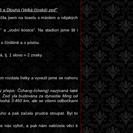
tě a Dlouhá (Velká čínská) zeď"
ončila jsem na toastu s máslem a nějakých
 a „vodní kostce“. Na stadion jsme šli i
o čínštině a o písmu.
, tj. 1 slovo = 2 znaky.
.
ám rozdala lístky a vyvezli jsme se nahoru
ý přepis: Čchang-čcheng) nazývaná také
u. Zeď yla budována za dynastie Ming od
dlouhá 3.460 km, ale se všemi odbočkami
ouho a pak začala prudce stoupat. Byl to
že nás vyfotí, a pak nám nabízela věci k