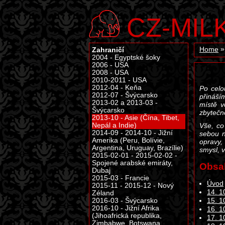
CZ-MIL
Zahraničí
Home
2004 - Egyptské šoky
2006 - USA
2008 - USA
2010-2011 - USA
2012-04 - Keňa
Po celo
2012-07 - Švýcarsko
přináší
2013-02 a 2013-03 -
místě v
Švýcarsko
zbytečn
2013-10 - Asie (Čína, Tibet,
Nepál a Indie)
Vše, co
2014-09 - 2014-10 - Jižní
sebou n
Amerika (Peru, Bolívie,
opravy,
Argentina, Uruguay, Brazílie)
smysl, 
2015-02-01 - 2015-02-02 -
Spojené arabské emiráty,
Obsa
Dubaj
2015-03 - Francie
Úvod
2015-11 - 2015-12 - Nový
14. 1
Zéland
2016-03 - Švýcarsko
15. 1
2016-10 - Jižní Afrika
16. 1
(Jihoafrická republika,
17. 1
Zimbabwe, Botswana,