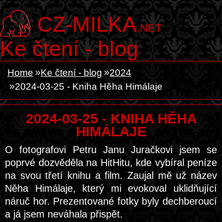
CZ-MILKA
.NET
Ke čtení - blog
Home
Ke čtení - blog
2024
2024-03-25 - Kniha Hěha Himálaje
2024-03-25 - KNIHA HĚHA
HIMÁLAJE
O fotografovi Petru Janu Juračkovi jsem se
poprvé dozvěděla na HitHitu, kde vybíral peníze
na svou třetí knihu a film. Zaujal mě už název
Něha Himálaje, který mi evokoval uklidňující
náruč hor. Prezentované fotky byly dechberoucí
a já jsem neváhala přispět.