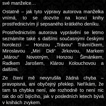
své manželce…
Ostatně – jak tyto výpravy autorova manželka
vnímá, to se dozvíte na konci knihy
prostřednictvím jí sepsaného krátkého deníku.
Prostřednictvím autorova vyprávění se letmo
seznámíte také s dalšími současnými českými
horolezci – Honzou „Trávou“ Trávníčkem,
Miroslavou „Miri Didi“ Jirkovou, Markem
„Márou“ Novotným, Honzou Šimánkem,
Radkem Jarošem, Klárou Kolouchovou a
dalšími.
Ze čtení mě nevyrušila žádná chyba –
pravopisná, ani obyčejný překlep. Neříkám, že
tam ta chybka není, ale rozhodně to není nic
tak do očí bijícího, jak v posledních letech bývá
v knihách zvykem.