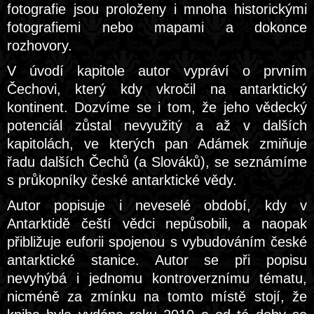
fotografie jsou proloženy i mnoha historickými
fotografiemi nebo mapami a dokonce
rozhovory.
V úvodí kapitole autor vypráví o prvním
Čechovi, který kdy vkročil na antarktický
kontinent. Dozvíme se i tom, že jeho vědecký
potenciál zůstal nevyužitý a až v dalších
kapitolách, ve kterých pan Adámek zmiňuje
řadu dalších Čechů (a Slováků), se seznámíme
s průkopníky české antarktické vědy.
Autor popisuje i neveselé období, kdy v
Antarktidě čeští vědci nepůsobili, a naopak
přibližuje euforii spojenou s vybudováním české
antarktické stanice. Autor se při popisu
nevyhýbá i jednomu kontroverznímu tématu,
nicméně za zmínku na tomto místě stojí, že