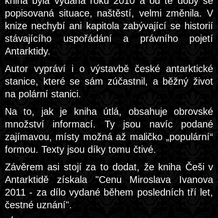
kniha byla vydána roku 2010 a od té doby se
popisovaná situace, naštěstí, velmi změnila. V
knize nechybí ani kapitola zabývající se historií
stávajícího uspořádání a právního pojetí
Antarktidy.
Autor vypráví i o výstavbě české antarktické
stanice, které se sám zúčastnil, a běžný život
na polární stanici.
Na to, jak je kniha útlá, obsahuje obrovské
množství informací. Ty jsou navíc podané
zajímavou, místy možná až maličko „populární“
formou. Texty jsou díky tomu čtivé.
Závěrem asi stojí za to dodat, že kniha Češi v
Antarktidě získala "Cenu Miroslava Ivanova
2011 - za dílo vydané během posledních tří let,
čestné uznání".