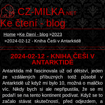
CZ-MILKA
.NET
Ke čtení - blog
Home
Ke čtení - blog
2023
2024-02-12 - Kniha Češi v Antarktidě
2024-02-12 - KNIHA ČEŠI V
ANTARKTIDĚ
Antarktida mě fascinovala už od dětství, jeden
ze vzdálených příbuzných totiž působil v
Antarktidě už když mi bylo 10, možná o maličko
víc. Nikdy bych si ale nepřipustila, že se mi
podaří se na tento kontinent podívat. Když se to
začalo stávat skutečností, před odjezdem, a