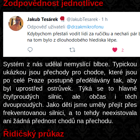
Zodpovědnost jednotlivce
Systém z nás udělal nemyslící blbce. Typickou
ukázkou jsou přechody pro chodce, které jsou
po celé Praze postupně předělávány tak, aby
byl uprostřed ostrůvek. Týká se to hlavně
čtyřproudých silnic, ale občas i těch
dvouproudých. Jako děti jsme uměly přejít přes
frekventovanou silnici, a to tehdy neexistovala
ani žádná přednost chodů na přechodu.
Řidičský průkaz