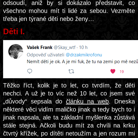
odsoudí, aniž by si dokázalo představit, co
všechno mohou mít ti lidé za sebou. Vezměte
třeba jen týrané děti nebo ženy…
Děti I.
Těžko říct, kolik je to let, co tvrdím, že děti
nechci. A už je to víc než 10 let, co jsem své
„důvody“ sepsala do
článku na web
. Dneska
některé věci vidím maličko jinak a tedy bych to i
jinak napsala, ale ta základní myšlenka zůstává
stále stejná. Ačkoli budu mít za chvíli na krku
čtvrtý křížek, po dítěti netoužím a jen rozum mi