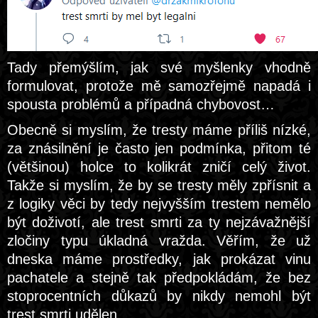
Tady přemýšlím, jak své myšlenky vhodně
formulovat, protože mě samozřejmě napadá i
spousta problémů a případná chybovost…
Obecně si myslím, že tresty máme příliš nízké,
za znásilnění je často jen podmínka, přitom té
(většinou) holce to kolikrát zničí celý život.
Takže si myslím, že by se tresty měly zpřísnit a
z logiky věci by tedy nejvyšším trestem nemělo
být doživotí, ale trest smrti za ty nejzávažnější
zločiny typu úkladná vražda. Věřím, že už
dneska máme prostředky, jak prokázat vinu
pachatele a stejně tak předpokládám, že bez
stoprocentních důkazů by nikdy nemohl být
trest smrti udělen.