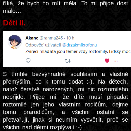
říká, že bych ho mít měla. To mi přijde dost
málo…
Děti II.
S tímhle bezvýhradně souhlasím a vlastně
přemýšlím, co k tomu dodat :-). Na dětech,
natož čerstvě narozených, mi nic roztomilého
nepřijde. Přijde mi, že dítě musí připadat
roztomilé jen jeho vlastním rodičům, dejme
tomu prarodičům, a všichni ostatní se
přetvařují, jinak si neumím vysvětlit, proč se
všichni nad dětmi rozplývají :-).