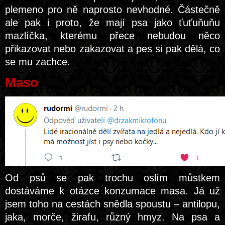
plemeno pro ně naprosto nevhodné. Částečně
ale pak i proto, že mají psa jako ťuťuňuňu
mazlíčka, kterému přece nebudou něco
přikazovat nebo zakazovat a pes si pak dělá, co
se mu zachce.
Maso
Od psů se pak trochu oslím můstkem
dostáváme k otázce konzumace masa. Já už
jsem toho na cestách snědla spoustu – antilopu,
jaka, morče, žirafu, různý hmyz. Na psa a