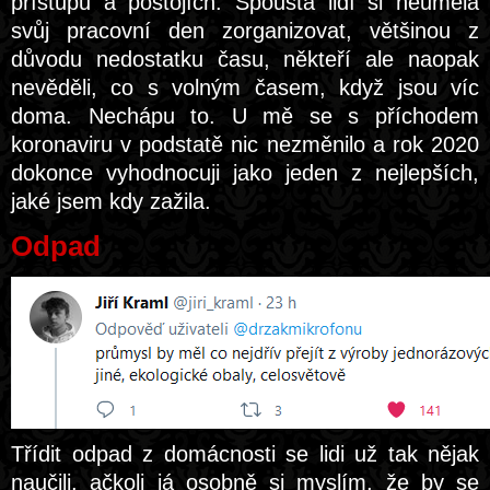
přístupu a postojích. Spousta lidí si neuměla
svůj pracovní den zorganizovat, většinou z
důvodu nedostatku času, někteří ale naopak
nevěděli, co s volným časem, když jsou víc
doma. Nechápu to. U mě se s příchodem
koronaviru v podstatě nic nezměnilo a rok 2020
dokonce vyhodnocuji jako jeden z nejlepších,
jaké jsem kdy zažila.
Odpad
Třídit odpad z domácnosti se lidi už tak nějak
naučili, ačkoli já osobně si myslím, že by se