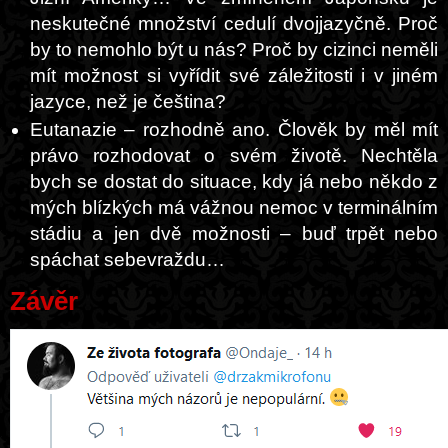
neskutečné množství cedulí dvojjazyčně. Proč
by to nemohlo být u nás? Proč by cizinci neměli
mít možnost si vyřídit své záležitosti i v jiném
jazyce, než je čeština?
Eutanazie – rozhodně ano. Člověk by měl mít
právo rozhodovat o svém životě. Nechtěla
bych se dostat do situace, kdy já nebo někdo z
mých blízkých má vážnou nemoc v terminálním
stádiu a jen dvě možnosti – buď trpět nebo
spáchat sebevraždu…
Závěr