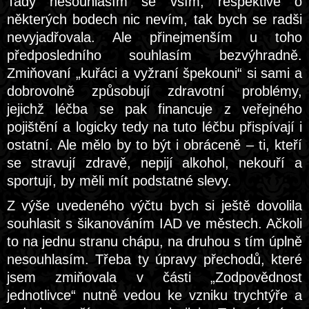
Tady nesouhlasím se vším, respektive o
některých bodech nic nevím, tak bych se radši
nevyjadřovala. Ale přinejmenším u toho
předposledního souhlasím bezvýhradně.
Zmiňovaní „kuřáci a vyžraní špekouni“ si sami a
dobrovolně způsobují zdravotní problémy,
jejichž léčba se pak financuje z veřejného
pojištění a logicky tedy na tuto léčbu přispívají i
ostatní. Ale mělo by to být i obráceně – ti, kteří
se stravují zdravě, nepijí alkohol, nekouří a
sportují, by měli mít podstatné slevy.
Z výše uvedeného výčtu bych si ještě dovolila
souhlasit s šikanováním IAD ve městech. Ačkoli
to na jednu stranu chápu, na druhou s tím úplně
nesouhlasím. Třeba ty úpravy přechodů, které
jsem zmiňovala v části „Zodpovědnost
jednotlivce“ nutně vedou ke vzniku trychtýře a