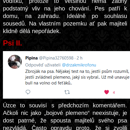
vodítku, protože to většinou nemá žádný
podstatný vliv na jeho chování. Pes patří k
domu, na zahradu. Ideálně po souhlasu
sousedů. Na vlastním pozemku ať pak majiteli
klidně dělá nepořádek.
Psi II.
Úzce to souvisí s předchozím komentářem.
Ačkoli nic jako „bojové plemeno“ neexistuje, je
dost patrné, že spousta majitelů svého psa
nezvládá. Často opravdu proto, že si zvolili