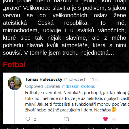
jsou podle mého názoru ti jediní, kdo mají
„právo“ Velikonoce slavit a je s podivem, s jakou
vervou se do velikonočních oslav žene
ateistická Česká republika. To mě,
mimochodem, udivuje i u svátků vánočních,
které sice tak nějak slavíme, ale z mého
pohledu hlavně kvůli atmosféře, která s nimi
souvisí. V tomhle jsem trochu nejednotná…
Fotbal