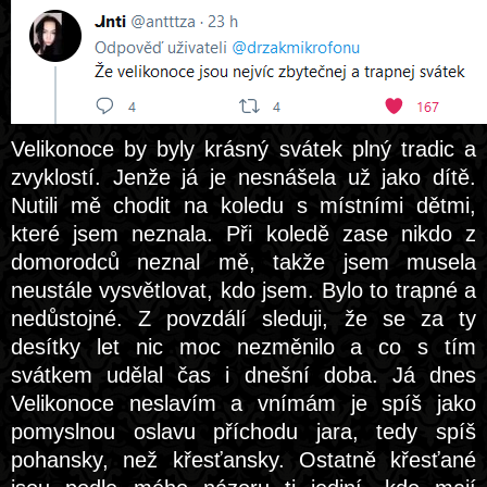
Velikonoce by byly krásný svátek plný tradic a
zvyklostí. Jenže já je nesnášela už jako dítě.
Nutili mě chodit na koledu s místními dětmi,
které jsem neznala. Při koledě zase nikdo z
domorodců neznal mě, takže jsem musela
neustále vysvětlovat, kdo jsem. Bylo to trapné a
nedůstojné. Z povzdálí sleduji, že se za ty
desítky let nic moc nezměnilo a co s tím
svátkem udělal čas i dnešní doba. Já dnes
Velikonoce neslavím a vnímám je spíš jako
pomyslnou oslavu příchodu jara, tedy spíš
pohansky, než křesťansky. Ostatně křesťané