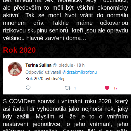
bez ohledu na věk, teoreticky tedy i důchodci,
ale především to měli být všichni ekonomicky
aktivní. Tak se mohl život vrátit do normálu
mnohem dřív. Takhle máme očkovanou
rizikovou skupinu seniorů, kteří jsou ale opravdu
většinou hlavně zavření doma…
Rok 2020
S COVIDem souvisí i vnímání roku 2020, který
asi řada lidí vyhodnotila jako nejhorší rok, jaký
kdy zažili. Myslím si, že je to o vnitřním
nastavení jednotlivce, o jeho vnímání, jeho