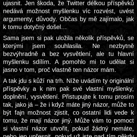
ujasnit. Jen škoda, že Twitter délkou příspěvků
nedává možnost myšlenku víc rozvést, uvést
argumenty, důvody. Občas by mě zajímalo, jak
k tomu dotyčný došel…
Sama jsem si pak uložila několik příspěvků, se
kterými jsem souhlasila. Ne nezbytně
bezvýhradně a bez vysvětlení, ale tu hlavní
myšlenku sdílím. A pomohlo mi to udělat si
jasno v tom, proč vlastně ten názor mám.
A tak jdu s kůží na trh. Níže uvádím ty originální
příspěvky a k nim pak své vlastní myšlenky,
doplnění, vysvětlení. Přistupujte k tomu prosím
tak, jako já – že i když máte jiný názor, může to
být fajn možnost zjistit, co ostatní lidi vede k
tomu, že mají názor jiný. Může vám to pomoct
si vlastní názor utvořit, pokud žádný nemáte,
nebo jen upřesnit, pokud už jste nad tím někdy