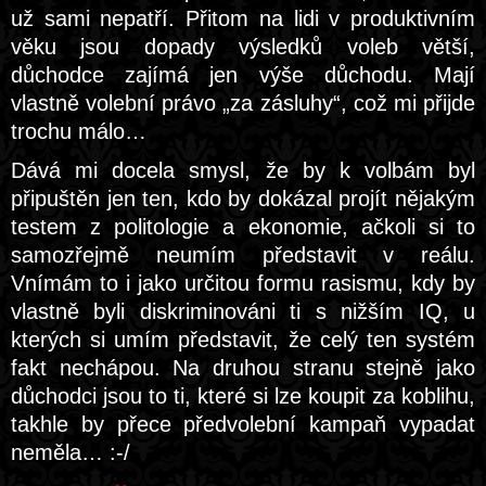
už sami nepatří. Přitom na lidi v produktivním
věku jsou dopady výsledků voleb větší,
důchodce zajímá jen výše důchodu. Mají
vlastně volební právo „za zásluhy“, což mi přijde
trochu málo…
Dává mi docela smysl, že by k volbám byl
připuštěn jen ten, kdo by dokázal projít nějakým
testem z politologie a ekonomie, ačkoli si to
samozřejmě neumím představit v reálu.
Vnímám to i jako určitou formu rasismu, kdy by
vlastně byli diskriminováni ti s nižším IQ, u
kterých si umím představit, že celý ten systém
fakt nechápou. Na druhou stranu stejně jako
důchodci jsou to ti, které si lze koupit za koblihu,
takhle by přece předvolební kampaň vypadat
neměla… :-/