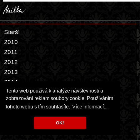
Starší
2010
2011
2012
2013
2014
Tento web používá k analýze návštěvnosti a
2015
zobrazování reklam soubory cookie. Používáním
2016
tohoto webu s tím souhlasíte.
Více informací...
2017
2018
OK!
2019