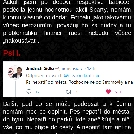
Ačkoli jsem po dědovi, respektive babičce,
podědila jednu hodnotnou akcii Sparty, nemám
k tomu vlastně co dodat. Fotbalu jako takovému
vůbec nerozumím, považuji ho za nudný a tu
problematiku financí radši nebudu vůbec
„nakousávat“.
Psi I.
Další, pod co se můžu podepsat a k čemu
nemám moc co doplnit. Pes nepatří do města,
do bytu. Nepatří do parků, kde znečišťuje a ničí
vše, co mu přijde do cesty. A nepatří tam ani na