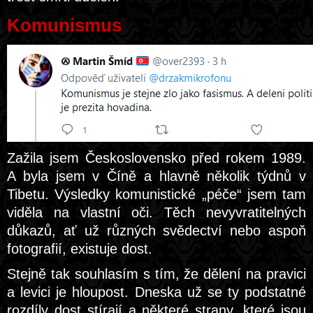
Komunismus
Zažila jsem Československo před rokem 1989.
A byla jsem v Číně a hlavně několik týdnů v
Tibetu. Výsledky komunistické „péče“ jsem tam
viděla na vlastní oči. Těch nevyvratitelných
důkazů, ať už různých svědectví nebo aspoň
fotografií, existuje dost.
Stejně tak souhlasím s tím, že dělení na pravici
a levici je hloupost. Dneska už se ty podstatné
rozdíly dost stírají a některé strany, které jsou