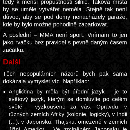
tedy k menší propustnosti silnic. Taková místa
by se uměle vytvářet neměla. Stejně tak není
důvod, aby se pod domy nenacházely garáže,
kde by bylo možné pohodlně zaparkovat.
A poslední – MMA není sport. Vnímám to jen
jako rvačku bez pravidel s pevně daným časem
začátku.
Další
Těch nepopulárních názorů bych pak sama
dokázala vymyslet víc. Například:
Angličtina by měla být úřední jazyk – je to
světový jazyk, kterým se domluvíte po celém
světě – vyzkoušeno za vás. Opravdu, v
různých zemích Afriky (kolonie, logicky), v Indii
(…), v Japonsku, Thajsku, omezeně v zemích
Jižní Ameriky… Ve zmíněném Japonsku je