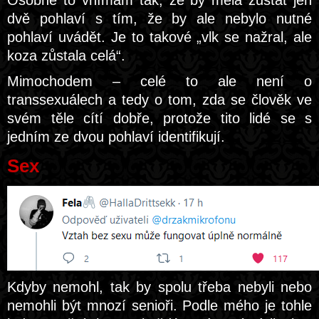
Osobně to vnímám tak, že by měla zůstat jen
dvě pohlaví s tím, že by ale nebylo nutné
pohlaví uvádět. Je to takové „vlk se nažral, ale
koza zůstala celá“.
Mimochodem – celé to ale není o
transsexuálech a tedy o tom, zda se člověk ve
svém těle cítí dobře, protože tito lidé se s
jedním ze dvou pohlaví identifikují.
Sex
Kdyby nemohl, tak by spolu třeba nebyli nebo
nemohli být mnozí senioři. Podle mého je tohle