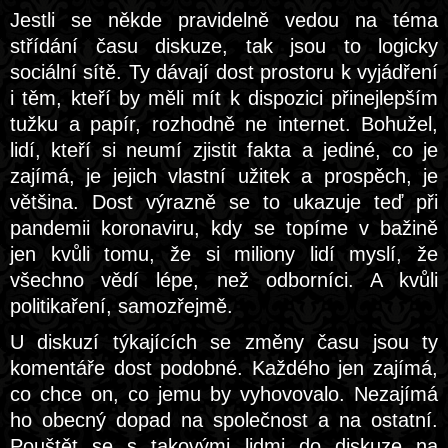
Jestli se někde pravidelně vedou na téma
střídání času diskuze, tak jsou to logicky
sociální sítě. Ty dávají dost prostoru k vyjádření
i těm, kteří by měli mít k dispozici přinejlepším
tužku a papír, rozhodně ne internet. Bohužel,
lidí, kteří si neumí zjistit fakta a jediné, co je
zajímá, je jejich vlastní užitek a prospěch, je
většina. Dost výrazně se to ukazuje teď při
pandemii koronaviru, kdy se topíme v bažině
jen kvůli tomu, že si miliony lidí myslí, že
všechno vědí lépe, než odborníci. A kvůli
politikaření, samozřejmě.
U diskuzí týkajících se změny času jsou ty
komentáře dost podobné. Každého jen zajímá,
co chce on, co jemu by vyhovovalo. Nezajímá
ho obecný dopad na společnost a na ostatní.
Pouštět se s takovými lidmi do diskuze na