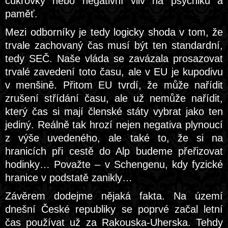
cukrovky nebo negativní vliv na psychiku a
paměť.
Mezi odborníky je tedy logicky shoda v tom, že
trvale zachovaný čas musí být ten standardní,
tedy SEČ. Naše vláda se zavázala prosazovat
trvalé zavedení toto času, ale v EU je kupodivu
v menšině. Přitom EU tvrdí, že může nařídit
zrušení střídání času, ale už nemůže nařídit,
který čas si mají členské státy vybrat jako ten
jediný. Reálně tak hrozí nejen negativa plynoucí
z výše uvedeného, ale také to, že si na
hranicích při cestě do Alp budeme přeřizovat
hodinky… Považte – v Schengenu, kdy fyzické
hranice v podstatě zanikly…
Závěrem dodejme nějaká fakta. Na území
dnešní České republiky se poprvé začal letní
čas používat už za Rakouska-Uherska. Tehdy