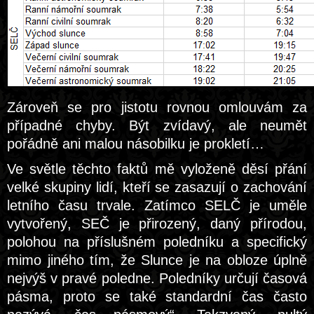
Zároveň se pro jistotu rovnou omlouvám za
případné chyby. Být zvídavý, ale neumět
pořádně ani malou násobilku je prokletí…
Ve světle těchto faktů mě vyloženě děsí přání
velké skupiny lidí, kteří se zasazují o zachování
letního času trvale. Zatímco SELČ je uměle
vytvořený, SEČ je přirozený, daný přírodou,
polohou na příslušném poledníku a specifický
mimo jiného tím, že Slunce je na obloze úplně
nejvýš v pravé poledne. Poledníky určují časová
pásma, proto se také standardní čas často