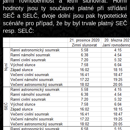
jarní rovnodennost a letní slunovrat. Horní
hodnoty jsou ty současné platné při střídání
SEČ a SELČ, dvoje dolní jsou pak hypotetické
scénáře pro případ, že by byl trvale platný SEČ
resp. SELČ: