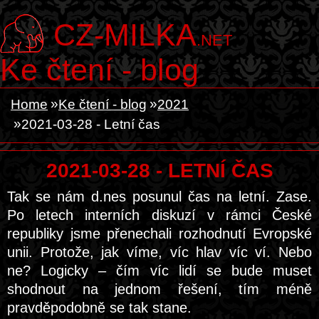
CZ-MILKA
.NET
Ke čtení - blog
Home
Ke čtení - blog
2021
2021-03-28 - Letní čas
2021-03-28 - LETNÍ ČAS
Tak se nám d.nes posunul čas na letní. Zase.
Po letech interních diskuzí v rámci České
republiky jsme přenechali rozhodnutí Evropské
unii. Protože, jak víme, víc hlav víc ví. Nebo
ne? Logicky – čím víc lidí se bude muset
shodnout na jednom řešení, tím méně
pravděpodobně se tak stane.