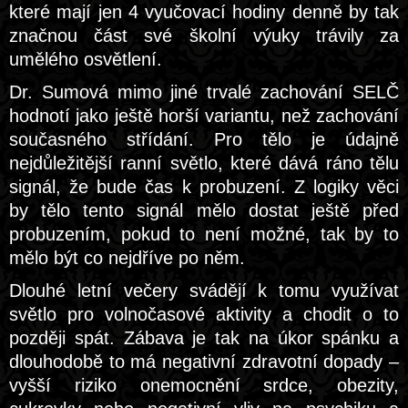
které mají jen 4 vyučovací hodiny denně by tak
značnou část své školní výuky trávily za
umělého osvětlení.
Dr. Sumová mimo jiné trvalé zachování SELČ
hodnotí jako ještě horší variantu, než zachování
současného střídání. Pro tělo je údajně
nejdůležitější ranní světlo, které dává ráno tělu
signál, že bude čas k probuzení. Z logiky věci
by tělo tento signál mělo dostat ještě před
probuzením, pokud to není možné, tak by to
mělo být co nejdříve po něm.
Dlouhé letní večery svádějí k tomu využívat
světlo pro volnočasové aktivity a chodit o to
později spát. Zábava je tak na úkor spánku a
dlouhodobě to má negativní zdravotní dopady –
vyšší riziko onemocnění srdce, obezity,