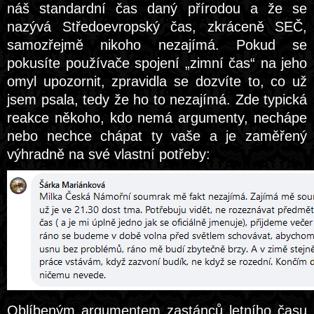
náš standardní čas daný přírodou a že se
nazývá Středoevropský čas, zkráceně SEČ,
samozřejmě nikoho nezajímá. Pokud se
pokusíte používače spojení „zimní čas“ na jeho
omyl upozornit, zpravidla se dozvíte to, co už
jsem psala, tedy že ho to nezajímá. Zde typická
reakce někoho, kdo nemá argumenty, nechápe
nebo nechce chápat ty vaše a je zaměřený
výhradně na své vlastní potřeby:
Oblíbeným argumentem zastánců letního času