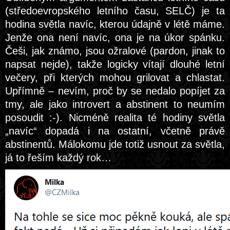
(středoevropského letního času, SELČ) je ta
hodina světla navíc, kterou údajně v létě máme.
Jenže ona není navíc, ona je na úkor spánku.
Češi, jak známo, jsou ožralové (pardon, jinak to
napsat nejde), takže logicky vítají dlouhé letní
večery, při kterých mohou grilovat a chlastat.
Upřímně – nevím, proč by se nedalo popíjet za
tmy, ale jako introvert a abstinent to neumím
posoudit :-). Nicméně realita té hodiny světla
„navíc“ dopadá i na ostatní, včetně právě
abstinentů. Málokomu jde totiž usnout za světla,
já to řeším každý rok…