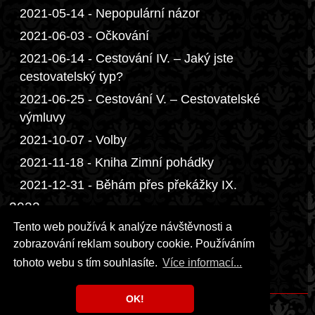
2021-05-14 - Nepopulární názor
2021-06-03 - Očkování
2021-06-14 - Cestování IV. – Jaký jste
cestovatelský typ?
2021-06-25 - Cestování V. – Cestovatelské
výmluvy
2021-10-07 - Volby
2021-11-18 - Kniha Zimní pohádky
2021-12-31 - Běhám přes překážky IX.
2022
Tento web používá k analýze návštěvnosti a
2023
zobrazování reklam soubory cookie. Používáním
2024
tohoto webu s tím souhlasíte.
Více informací...
2026
OK!
Copyright © 1999 - 2026 Milka