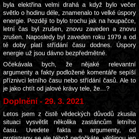
byla elektřina velmi drahá a když bylo večer
světlo o hodinu déle, znamenalo to velké úspory
energie. Později to bylo trochu jak na houpačce,
letní čas byl zrušen, znovu zaveden a znovu
zrušen. Naposledy byl zaveden roku 1979 a od
té doby platí střídání času dodnes. Úspory
energie už jsou dávno bezpředmětné.
Očekávala bych, že nějaké relevantní
argumenty a fakty podložené komentáře sepíší
příznivci letního času nebo střídání časů. Ale to
je jako chtít od jalové krávy tele, že…?
Doplnění - 29. 3. 2021
Letos jsem z čistě vědeckých důvodů zkusila
situaci vysvětlit několika zastáncům letního
času. Uvedete fakta a argumenty, od
protistrany se ale téhož nedočkáte, většinou jen