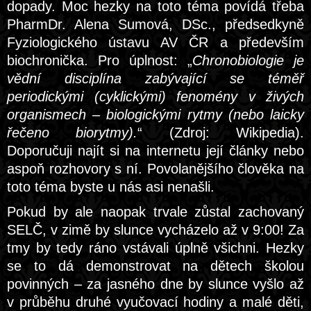
dopady. Moc hezky na toto téma povídá třeba
PharmDr. Alena Sumová, DSc., předsedkyně
Fyziologického ústavu AV ČR a především
biochronička. Pro úplnost: „
Chronobiologie je
vědní disciplína zabývající se téměř
periodickými (cyklickými) fenomény v živých
organismech – biologickými rytmy (nebo laicky
řečeno biorytmy).
“ (Zdroj: Wikipedia).
Doporučuji najít si na internetu její články nebo
aspoň rozhovory s ní. Povolanějšího člověka na
toto téma byste u nás asi nenašli.
Pokud by ale naopak trvale zůstal zachovaný
SELČ, v zimě by slunce vycházelo až v 9:00! Za
tmy by tedy ráno vstávali úplně všichni. Hezky
se to dá demonstrovat na dětech školou
povinných – za jasného dne by slunce vyšlo až
v průběhu druhé vyučovací hodiny a malé děti,