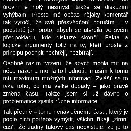
úrovni je holý nesmysl, takže se diskuzím
vyhýbám. Přesto mě občas nějaký komentář
tak vytočí, že své přesvědčení poruším – v
podstatě jen proto, abych se utvrdila ve svém
předpokladu, kde diskuze skončí. Fakta a
logické argumenty totiž na ty, kteří prostě z
principu pochpit nechtějí, nezbírají.
Osobně razím tvrzení, že abych mohla mít na
něco názor a mohla to hodnotit, musím k tomu
mít maximum možných informací. Zvlášť se to
týká toho, co má velké dopady – jako právě
změna času. Takže jsem si už dávno o
problematice zjistila různé informace...
Tak předně – tomu nenáviděnému času, který je
podle nich potřeba vymýtit, všichni říkají „zimní
čas“. Že žádný takový čas neexistuje, že je to