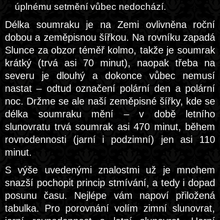
úplnému setmění vůbec nedochází.
Délka soumraku je na Zemi ovlivněna roční
dobou a zeměpisnou šířkou. Na rovníku zapadá
Slunce za obzor téměř kolmo, takže je soumrak
krátký (trvá asi 70 minut), naopak třeba na
severu je dlouhý a dokonce vůbec nemusí
nastat – odtud označení polární den a polární
noc. Držme se ale naší zeměpisné šířky, kde se
délka soumraku mění – v době letního
slunovratu trvá soumrak asi 470 minut, během
rovnodennosti (jarní i podzimní) jen asi 110
minut.
S výše uvedenými znalostmi už je mnohem
snazší pochopit princip stmívání, a tedy i dopad
posunu času. Nejlépe vám napoví přiložená
tabulka. Pro porovnání volím zimní slunovrat,