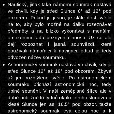
Nautický, jinak také námořní soumrak nastává
ve chvíli, kdy je střed Slunce 6° až 12° pod
obzorem. Pokud je jasno, je stále dost světlo
na to, aby bylo možné na dálku rozeznávat
předměty a na blízko vykonávat s menšími
omezeními řadu běžných činností. Už se ale
dají rozpoznat i jasná souhvězdí, která
používali námořnici k navigaci, odtud je tedy
odvozen název soumraku.
Astronomický soumrak nastává ve chvíli, kdy je
střed Slunce 12° až 18° pod obzorem. Zbývá
už jen rozptýlené světlo. Po astronomickém
soumraku přichází astronomická noc, tedy
úplné setmění. V naší zeměpisné šířce ale v
době přibližně tří týdnů okolo letního slunovratu
klesá Slunce jen asi 16,5° pod obzor, takže
astronomický soumrak trvá celou noc a k