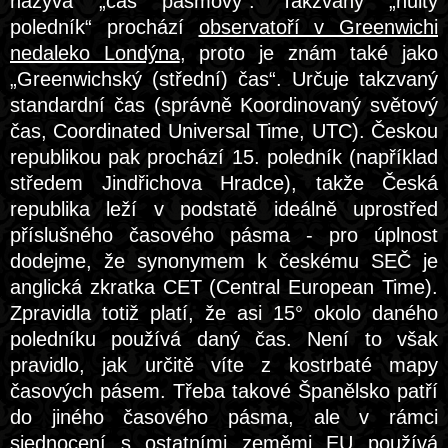
nazývá „čas pásmový“. Takzvaný „nultý
poledník“ prochází
observatoří v Greenwichi
nedaleko Londýna
, proto je znám také jako
„Greenwichský (střední) čas“. Určuje takzvaný
standardní čas (správně Koordinovaný světový
čas, Coordinated Universal Time, UTC). Českou
republikou pak prochází 15. poledník (například
středem Jindřichova Hradce), takže Česká
republika leží v podstatě ideálně uprostřed
příslušného časového pásma - pro úplnost
dodejme, že synonymem k českému SEČ je
anglická zkratka CET (Central European Time).
Zpravidla totiž platí, že asi 15° okolo daného
poledníku používá daný čas. Není to však
pravidlo, jak určitě víte z kostrbaté mapy
časových pásem. Třeba takové Španělsko patří
do jiného časového pásma, ale v rámci
sjednocení s ostatními zeměmi EU používá