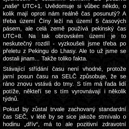
„naše“ UTC+1. Uvědomuje si vůbec někdo, o
kolik mají oproti nám reálně čas posunutý? A
třeba území Číny leží na území 5 časových
pásem, ale celá země používá pekinský čas
UTC+8. Na tak obrovském území je to
neskutečný rozdíl - vyzkoušeli jsme třeba po
přeletu z Pekingu do Lhasy. Ale to už jsme se
dostali jinam... Takže toliko fakta.
Stávající střídání času není vhodné, protože
jarní posun času na SELČ způsobuje, že se
ráno znovu vstává do tmy. S tím má řada lidí
potíže, někteří se s tím vyrovnávají i několik
týdnů.
Pokud by zůstal trvale zachovaný standardní
čas SEČ, v létě by se sice jakože stmívalo o
hodinu „dřív“, má to ale pozitivní zdravotní