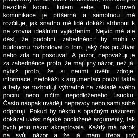
bezcílně kopou kolem sebe. Ta úroveň
komunikace je příšerná a samotnou mě
rozčiluje, jak snadno mě lidé dokáží strhnout k
ne zrovna ideálním vyjádřením. Nejvíc mě ale
děsí, že podobní „zabedněnci“ by mohli v
budoucnu rozhodovat o tom, jaký čas používat
nebo zda ho posouvat. A pozor, nepovažuji je
za zabedněnce proto, že mají jiný názor, než já,
nýbrž proto, že si neumí ověřit zdroje,
informace, nedokáží k argumentaci použít fakta
a tedy se rozhodují výhradně na základě svého
pocitu nebo ničím nepodloženého úsudku.
Často naopak uvádějí nepravdy nebo sami sobě
odporují. Pokud by někdo s opačným názorem
dokázal uvést nějaké podložené argumenty, tak
bych jeho názor akceptovala. Každý má nárok
na svůj názor a že já mám třeba jiný