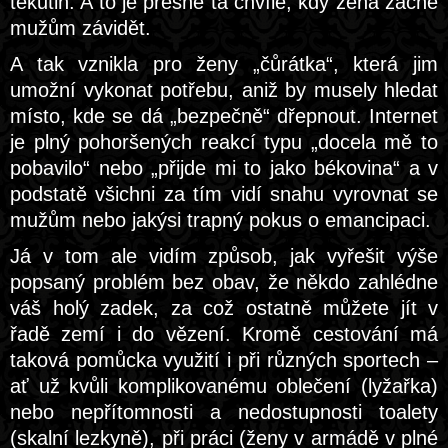
tekutin. A to je přesně ta chvíle, kdy žena začne
mužům závidět.
A tak vznikla pro ženy „čůrátka“, která jim
umožní vykonat potřebu, aniž by musely hledat
místo, kde se dá „bezpečně“ dřepnout. Internet
je plný pohoršených reakcí typu „docela mě to
pobavilo“ nebo „přijde mi to jako békovina“ a v
podstatě všichni za tím vidí snahu vyrovnat se
mužům nebo jakýsi trapný pokus o emancipaci.
Já v tom ale vidím způsob, jak vyřešit výše
popsaný problém bez obav, že někdo zahlédne
váš holý zadek, za což ostatně můžete jít v
řadě zemí i do vězení. Kromě cestování má
taková pomůcka využití i při různých sportech –
ať už kvůli komplikovanému oblečení (lyžařka)
nebo nepřítomnosti a nedostupnosti toalety
(skalní lezkyně), při práci (ženy v armádě v plné