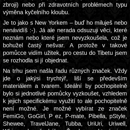
zbroji) nebo při zdravotních problémech typu
výměna kyčelního kloubu.
Je to jako s New Yorkem – buď ho miluješ nebo
nenávidíš :-). Já ale nerada odsuzuji věci, které
neznám nebo které jsem nevyzkoušela, což je
bohužel častý nešvar. A protože v takové
pomůcce vidím užitek, pro cestu do Tibetu jsem
se rozhodla si jí objednat.
Na trhu jsem našla řadu různých značek. Vždy
jde o jakýsi trychtýř, liší se především
materiálem a tvarem. Ideální by pochopitelně
bylo si jednotlivé pomůcky vyzkoušet, vzhledem
k jejich specifickému využití to ale pochopitelně
není možné. Je možné vybírat ze značek
FemiGo, GoGirl, P ez, P-mate, Pibella, pStyle,
Shewee, TravelJane, Tubba, UriUri, Uriwell,