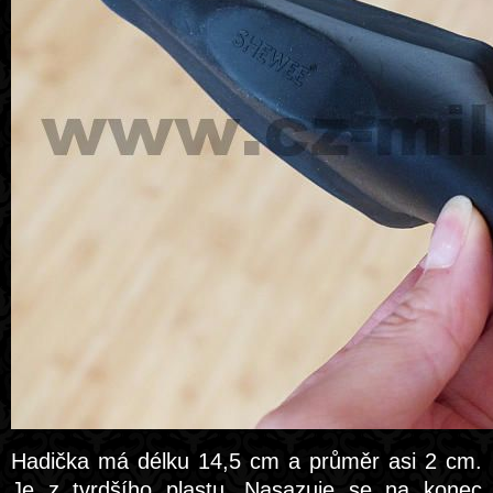
Hadička má délku 14,5 cm a průměr asi 2 cm.
Je z tvrdšího plastu. Nasazuje se na konec