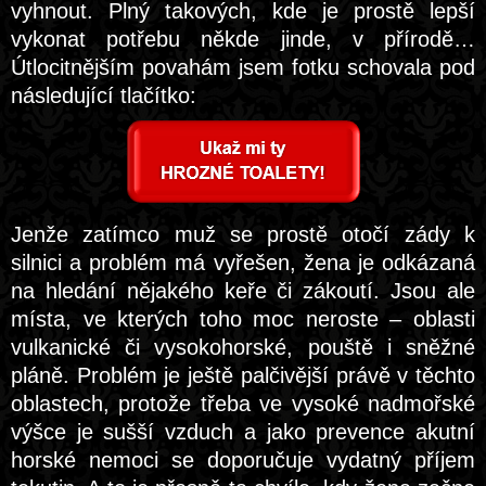
vyhnout. Plný takových, kde je prostě lepší
vykonat potřebu někde jinde, v přírodě…
Útlocitnějším povahám jsem fotku schovala pod
následující tlačítko:
Jenže zatímco muž se prostě otočí zády k
silnici a problém má vyřešen, žena je odkázaná
na hledání nějakého keře či zákoutí. Jsou ale
místa, ve kterých toho moc neroste – oblasti
vulkanické či vysokohorské, pouště i sněžné
pláně. Problém je ještě palčivější právě v těchto
oblastech, protože třeba ve vysoké nadmořské
výšce je sušší vzduch a jako prevence akutní
horské nemoci se doporučuje vydatný příjem