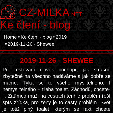
CZ-MILKA
.NET
Ke čtení - blog
Home
Ke čtení - blog
2019
2019-11-26 - Shewee
2019-11-26 - SHEWEE
Při cestování člověk pochopí, jak strašně
zbytečně na všechno nadáváme a jak dobře se
máme. Týká se to všeho myslitelného. I
nemyslitelného – třeba toalet. Záchodů, chcete-
li. Zatímco muži na cestách tenhle problém řeší
spíš zřídka, pro ženy je to častý problém. Svět
je totiž plný toalet, kterým se fakt chcete