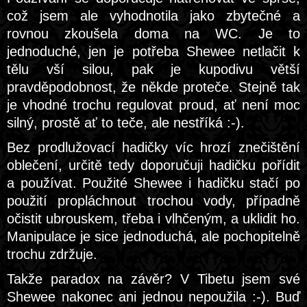
což jsem ale vyhodnotila jako zbytečné a
rovnou zkoušela doma na WC. Je to
jednoduché, jen je potřeba Shewee netlačit k
tělu vší silou, pak je kupodivu větší
pravděpodobnost, že někde proteče. Stejně tak
je vhodné trochu regulovat proud, ať není moc
silný, prostě ať to teče, ale nestříká :-).
Bez prodlužovací hadičky víc hrozí znečištění
oblečení, určitě tedy doporučuji hadičku pořídit
a používat. Použité Shewee i hadičku stačí po
použití propláchnout trochou vody, případně
očistit ubrouskem, třeba i vlhčeným, a uklidit ho.
Manipulace je sice jednoduchá, ale pochopitelně
trochu zdržuje.
Takže paradox na závěr? V Tibetu jsem své
Shewee nakonec ani jednou nepoužila :-). Buď