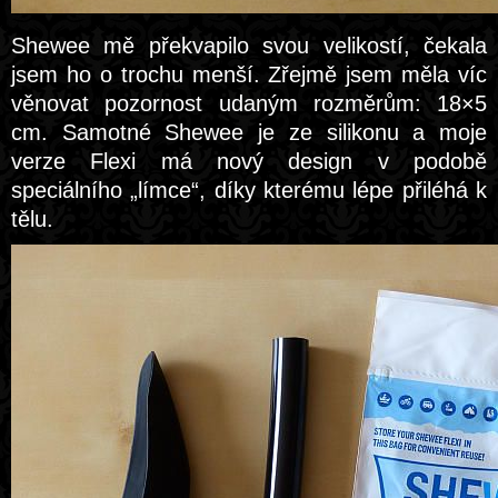
Shewee mě překvapilo svou velikostí, čekala
jsem ho o trochu menší. Zřejmě jsem měla víc
věnovat pozornost udaným rozměrům: 18×5
cm. Samotné Shewee je ze silikonu a moje
verze Flexi má nový design v podobě
speciálního „límce“, díky kterému lépe přiléhá k
tělu.