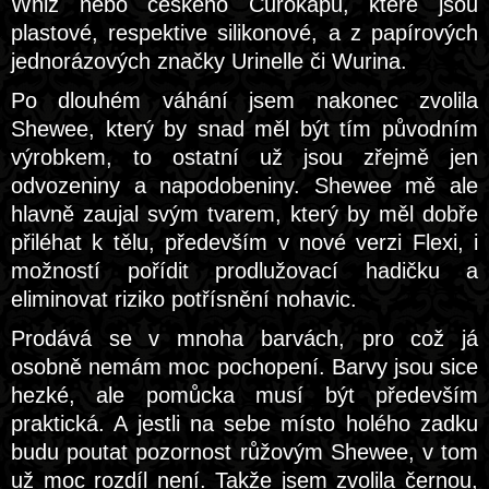
Whiz nebo českého Čurokapu, které jsou
plastové, respektive silikonové, a z papírových
jednorázových značky Urinelle či Wurina.
Po dlouhém váhání jsem nakonec zvolila
Shewee, který by snad měl být tím původním
výrobkem, to ostatní už jsou zřejmě jen
odvozeniny a napodobeniny. Shewee mě ale
hlavně zaujal svým tvarem, který by měl dobře
přiléhat k tělu, především v nové verzi Flexi, i
možností pořídit prodlužovací hadičku a
eliminovat riziko potřísnění nohavic.
Prodává se v mnoha barvách, pro což já
osobně nemám moc pochopení. Barvy jsou sice
hezké, ale pomůcka musí být především
praktická. A jestli na sebe místo holého zadku
budu poutat pozornost růžovým Shewee, v tom
už moc rozdíl není. Takže jsem zvolila černou,