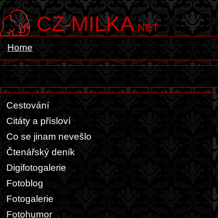
CZ-MILKA
.NET
Home
Cestování
Citáty a přísloví
Co se jinam nevešlo
Čtenářský deník
Digifotogalerie
Fotoblog
Fotogalerie
Fotohumor