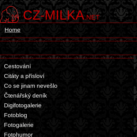
CZ-MILKA
.NET
Home
Cestování
Citáty a přísloví
Co se jinam nevešlo
Čtenářský deník
Digifotogalerie
Fotoblog
Fotogalerie
Fotohumor