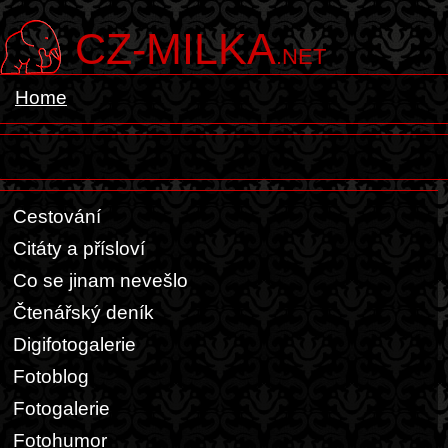
CZ-MILKA
.NET
Home
Cestování
Citáty a přísloví
Co se jinam nevešlo
Čtenářský deník
Digifotogalerie
Fotoblog
Fotogalerie
Fotohumor