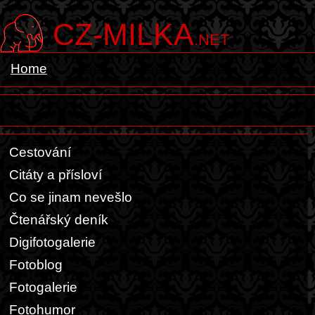
CZ-MILKA
.NET
Home
Cestování
Citáty a přísloví
Co se jinam nevešlo
Čtenářský deník
Digifotogalerie
Fotoblog
Fotogalerie
Fotohumor