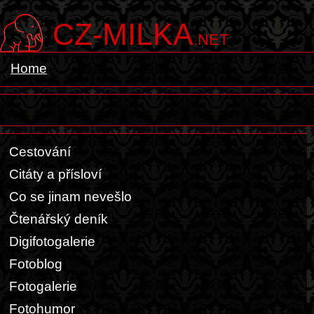
CZ-MILKA
.NET
Home
Cestování
Citáty a přísloví
Co se jinam nevešlo
Čtenářský deník
Digifotogalerie
Fotoblog
Fotogalerie
Fotohumor