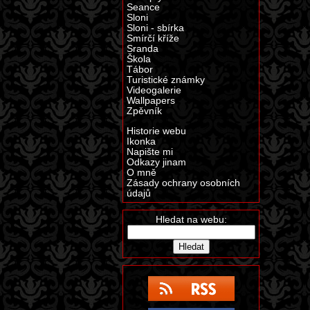
Seance
Sloni
Sloni - sbírka
Smírčí kříže
Sranda
Škola
Tábor
Turistické známky
Videogalerie
Wallpapers
Zpěvník
Historie webu
Ikonka
Napište mi
Odkazy jinam
O mně
Zásady ochrany osobních
údajů
Hledat na webu: