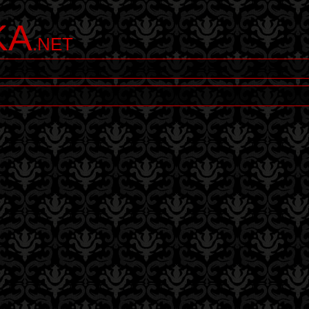
KA
.NET