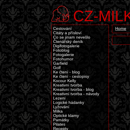
CZ-MIL
Cestování
Home
Citáty a přísloví
Co se jinam nevešlo
Čtenářský deník
Digifotogalerie
Fotoblog
Fotogalerie
Fotohumor
Garfield
Golf
Ke čtení - blog
Ke čtení - cestopisy
Kocour Kelly
Kreativní tvorba
Kreativní tvorba - blog
Kreativní tvorba - návody
Lezení
Logické hádanky
Lyžování
Milka
Optické klamy
Památky
Pilates
Recepty