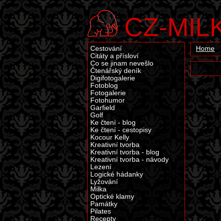
CZ-MIL
Cestování
Home
Citáty a přísloví
Co se jinam nevešlo
Čtenářský deník
Digifotogalerie
Fotoblog
Fotogalerie
Fotohumor
Garfield
Golf
Ke čtení - blog
Ke čtení - cestopisy
Kocour Kelly
Kreativní tvorba
Kreativní tvorba - blog
Kreativní tvorba - návody
Lezení
Logické hádanky
Lyžování
Milka
Optické klamy
Památky
Pilates
Recepty