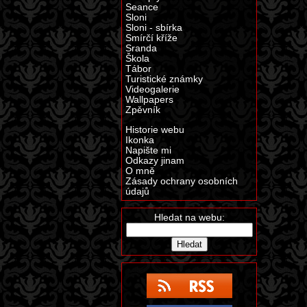
Seance
Sloni
Sloni - sbírka
Smírčí kříže
Sranda
Škola
Tábor
Turistické známky
Videogalerie
Wallpapers
Zpěvník
Historie webu
Ikonka
Napište mi
Odkazy jinam
O mně
Zásady ochrany osobních
údajů
Hledat na webu: