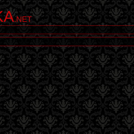
KA
.NET